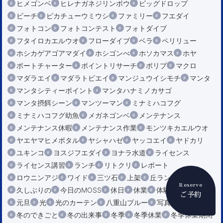
ヒメゴンベ
ヒレナガネジリンボウ
ビッグドロップ
ビーチ
ピカチューウミウシ
ファミリー
フエダイ
フォトコン
フォトコンテスト
フォトダイブ
フタイロカエルウオ
フローダイブ
ベラ
ペリリュー
ホシカゲアゴアマダイ
ホシゴンべ
ホソカマス
ホヤ
ボートチャーター
ポイントリサーチ
ポリプ
マクロ
マダラエイ
マダラトビエイ
マンジュウイシモチ
マンタ
マンタシティーポイント
マンタハナミノカサゴ
マンタ摂餌シーン
マンツーマン
ミナミハコフグ
ミナミハコフグ幼魚
メガネゴンベ
メンテナンス
メンテナンス休暇
メンテナンス作業
モンツキカエルウオ
ヤエヤマヒメボタル
ヤシャハゼ
ヤッコエイ
ヤドカリ
ユキンコ
ヨスジフエダイ
ヨナラ水道
ライセンス
ライセンス講習
ランチ
リトクリ
レポート
ロウニンアジ
ワイド
三ツ石
上架
丘ランチ
Reserve
久しぶりの
今日のMOSS
休日
休業
体験ダイビング
ご予約
元旦
光
光のカーテン
八重山ブルー
写真
冬
冬のできごと
冬の出来事
冬季
冬季休業
冬季休業期間