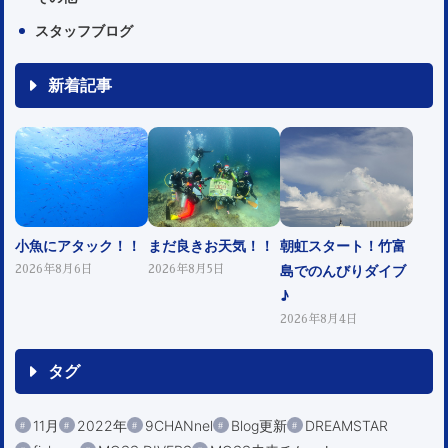
スタッフブログ
新着記事
小魚にアタック！！
まだ良きお天気！！
朝虹スタート！竹富
島でのんびりダイブ
2026年8月6日
2026年8月5日
♪
2026年8月4日
タグ
11月
2022年
9CHANnel
Blog更新
DREAMSTAR