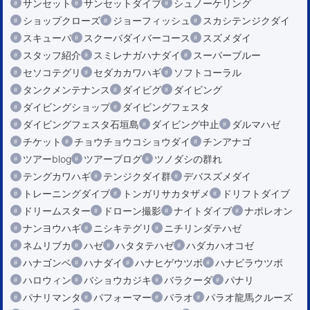
サンセット
サンセットダイブ
シュノーケリング
ショップクローズ
ジョーフィッシュ
スカシテンジクダイ
スキューバ
スクーバダイバーコース
スズメダイ
スタッフ紹介
スミレナガハナダイ
スーパーブルー
セソコテグリ
セダカカワハギ
ソフトコーラル
タンクメンテナンス
ダイビグ
ダイビング
ダイビングショップ
ダイビングフェスタ
ダイビングフェスタ石垣島
ダイビング中止
ダルマハゼ
チケット
チョウチョウコショウダイ
チンアナゴ
ツアーblog
ツアーブログ
ツノダシの群れ
テングカワハギ
テンジクダイ群
デバスズメダイ
トレーニングダイブ
トンガリサカタザメ
ドリフトダイブ
ドリームスター
ドローン撮影
ナイトダイブ
ナポレオン
ナンヨウハギ
ニシキテグリ
ニチリンダテハゼ
ネムリブカ
ハゼ
ハタタテハゼ
ハダカハオコゼ
ハナゴンベ
ハナダイ
ハナヒゲウツボ
ハナビラウツボ
ハロウィン
バショウカジキ
バラクーダ
パナリ
パナリマンタ
パフォーマー
パラオ
パラオ龍馬クルーズ