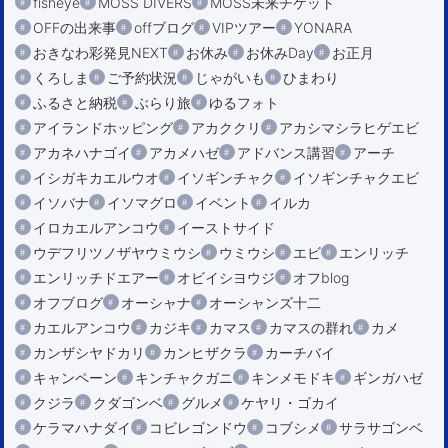
fisheye
MOSS DIVERS
MOSS未来チケット
OFFの出来事
offブログ
VIPツアー
YONARA
おきなわ彩発見NEXT
お休み
お休みDay
お正月
くろしま
ご予約状況
じゃがいも
ひまわり
ふるさと納税
ぶらり旅
ゆるフォト
アイランドホッピング
アカククリ
アカシマシラヒゲエビ
アカネハナゴイ
アカメハゼ
アドバンス講習
アーチ
イシガキカエルウオ
イソギンチャク
イソギンチャクエビ
イソバナ
イソマグロ
イベント
イルカ
イロカエルアンコウ
イーストサイド
ウデフリツノザヤウミウシ
ウミウシ
エビ
エンリッチ
エンリッチドエアー
オビイシヨウジ
オフblog
オフブログ
オーシャナ
オーシャンズ十二
カエルアンコウ
カジキ
カマス
カマスの群れ
カメ
カンザシヤドカリ
カンヒザクラ
カーチバイ
キャンペーン
キンチャクガニ
キンメモドキ
ギンガハゼ
クジラ
クダゴンベ
グルメ
ケヤリ・ゴカイ
ケラマハナダイ
コビレゴンドウ
コブシメ
サラサゴンベ