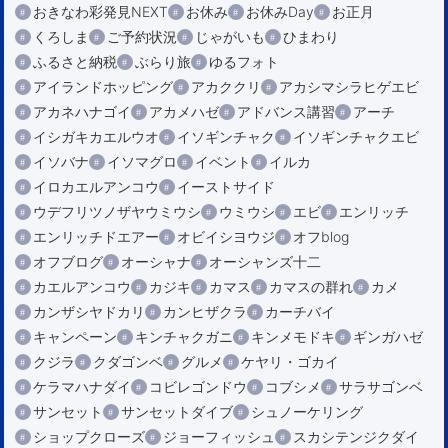
おきなわ彩発見NEXT
お休み
お休みDay
お正月
くろしま
ご予約状況
じゃがいも
ひまわり
ふるさと納税
ぶらり旅
ゆるフォト
アイランドホッピング
アカククリ
アカシマシラヒゲエビ
アカネハナゴイ
アカメハゼ
アドバンス講習
アーチ
イシガキカエルウオ
イソギンチャク
イソギンチャクエビ
イソバナ
イソマグロ
イベント
イルカ
イロカエルアンコウ
イーストサイド
ウデフリツノザヤウミウシ
ウミウシ
エビ
エンリッチ
エンリッチドエアー
オビイシヨウジ
オフblog
オフブログ
オーシャナ
オーシャンズ十二
カエルアンコウ
カジキ
カマス
カマスの群れ
カメ
カンザシヤドカリ
カンヒザクラ
カーチバイ
キャンペーン
キンチャクガニ
キンメモドキ
ギンガハゼ
クジラ
クダゴンベ
グルメ
ケヤリ・ゴカイ
ケラマハナダイ
コビレゴンドウ
コブシメ
サラサゴンベ
サンセット
サンセットダイブ
シュノーケリング
ショップクローズ
ジョーフィッシュ
スカシテンジクダイ