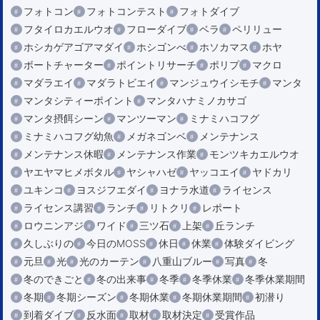
フォトコン
フォトコンテスト
フォトダイブ
フタイロカエルウオ
フローダイブ
ベラ
ペリリュー
ホシカゲアゴアマダイ
ホシゴンべ
ホソカマス
ホヤ
ボートチャーター
ポイントリサーチ
ポリプ
マクロ
マダラエイ
マダラトビエイ
マンジュウイシモチ
マンタ
マンタシティーポイント
マンタハナミノカサゴ
マンタ摂餌シーン
マンツーマン
ミナミハコフグ
ミナミハコフグ幼魚
メガネゴンベ
メンテナンス
メンテナンス休暇
メンテナンス作業
モンツキカエルウオ
ヤエヤマヒメボタル
ヤシャハゼ
ヤッコエイ
ヤドカリ
ユキンコ
ヨスジフエダイ
ヨナラ水道
ライセンス
ライセンス講習
ランチ
リトクリ
レポート
ロウニンアジ
ワイド
三ツ石
上架
丘ランチ
久しぶりの
今日のMOSS
休日
休業
体験ダイビング
元旦
光
光のカーテン
八重山ブルー
写真
冬
冬のできごと
冬の出来事
冬季
冬季休業
冬季休業期間
冬期
冬期シーズン
冬期休業
冬期休業期間
初潜り
到着ダイブ
反水面
取材
取材決定
受賞作品