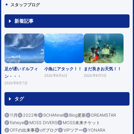
スタッフブログ
新着記事
足が遅いドルフィ
小魚にアタック！！
まだ良きお天気！！
ン・・・
2026年8月6日
2026年8月5日
2026年8月7日
タグ
11月
2022年
9CHANnel
Blog更新
DREAMSTAR
fisheye
MOSS DIVERS
MOSS未来チケット
OFFの出来事
offブログ
VIPツアー
YONARA