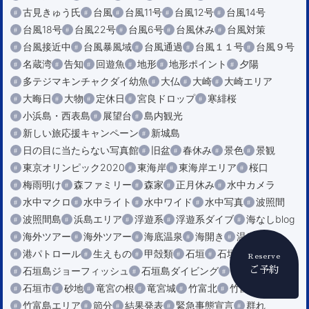
古見きゅう氏
台風
台風11号
台風12号
台風14号
台風18号
台風22号
台風6号
台風休み
台風対策
台風接近中
台風暴風域
台風通過
台風１１号
台風９号
名蔵湾
告知
回遊魚
地形
地形ポイント
夕陽
多テジマキンチャクダイ幼魚
大仏
大崎
大崎エリア
大晦日
大物
定休日
宮良ドロップ
寒緋桜
小浜島・西表島
展望台
島内観光
新しい旅応援キャンペーン
新城島
日の目に当たらない写真館
旧盆
春休み
景色
景観
東京オリンピック2020
東海岸
東海岸エリア
桜口
梅雨明け
森ファミリー
森家
正月休み
水中カメラ
水中マクロ
水中ライト
水中ワイド
水中写真
波照間
波照間島
浜島エリア
浮遊系
浮遊系ダイブ
海なしblog
海外ツアー
海外ツアー
海底温泉
海開き
温泉
港
港パトロール
生えもの
甲殻類
石垣
石垣島
Reserve
ご予約
石垣島ジョーフィッシュ
石垣島ダイビング
石垣島マラソン
石垣市
砂地
竜宮の根
竜宮城
竹富北
竹富南
竹富島エリア
節分
結果発表
緊急事態宣言
群れ