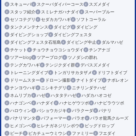
スキューバ
スクーバダイバーコース
スズメダイ
スタッフ紹介
スミレナガハナダイ
スーパーブルー
セソコテグリ
セダカカワハギ
ソフトコーラル
タンクメンテナンス
ダイビグ
ダイビング
ダイビングショップ
ダイビングフェスタ
ダイビングフェスタ石垣島
ダイビング中止
ダルマハゼ
チケット
チョウチョウコショウダイ
チンアナゴ
ツアーblog
ツアーブログ
ツノダシの群れ
テングカワハギ
テンジクダイ群
デバスズメダイ
トレーニングダイブ
トンガリサカタザメ
ドリフトダイブ
ドリームスター
ドローン撮影
ナイトダイブ
ナポレオン
ナンヨウハギ
ニシキテグリ
ニチリンダテハゼ
ネムリブカ
ハゼ
ハタタテハゼ
ハダカハオコゼ
ハナゴンベ
ハナダイ
ハナヒゲウツボ
ハナビラウツボ
ハロウィン
バショウカジキ
バラクーダ
パナリ
パナリマンタ
パフォーマー
パラオ
パラオ龍馬クルーズ
ヒメゴンベ
ヒレナガネジリンボウ
ビッグドロップ
ビーチ
ピカチューウミウシ
ファミリー
フエダイ