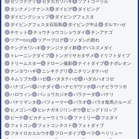
セソコテグリ
セダカカワハギ
ソフトコーラル
タンクメンテナンス
ダイビグ
ダイビング
ダイビングショップ
ダイビングフェスタ
ダイビングフェスタ石垣島
ダイビング中止
ダルマハゼ
チケット
チョウチョウコショウダイ
チンアナゴ
ツアーblog
ツアーブログ
ツノダシの群れ
テングカワハギ
テンジクダイ群
デバスズメダイ
トレーニングダイブ
トンガリサカタザメ
ドリフトダイブ
ドリームスター
ドローン撮影
ナイトダイブ
ナポレオン
ナンヨウハギ
ニシキテグリ
ニチリンダテハゼ
ネムリブカ
ハゼ
ハタタテハゼ
ハダカハオコゼ
ハナゴンベ
ハナダイ
ハナヒゲウツボ
ハナビラウツボ
ハロウィン
バショウカジキ
バラクーダ
パナリ
パナリマンタ
パフォーマー
パラオ
パラオ龍馬クルーズ
ヒメゴンベ
ヒレナガネジリンボウ
ビッグドロップ
ビーチ
ピカチューウミウシ
ファミリー
フエダイ
フォトコン
フォトコンテスト
フォトダイブ
フタイロカエルウオ
フローダイブ
ベラ
ペリリュー