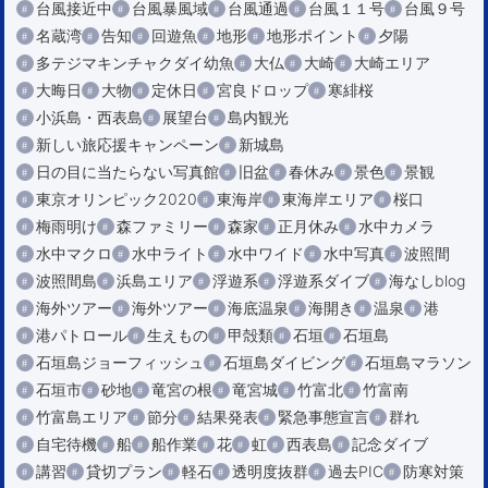
台風接近中
台風暴風域
台風通過
台風１１号
台風９号
名蔵湾
告知
回遊魚
地形
地形ポイント
夕陽
多テジマキンチャクダイ幼魚
大仏
大崎
大崎エリア
大晦日
大物
定休日
宮良ドロップ
寒緋桜
小浜島・西表島
展望台
島内観光
新しい旅応援キャンペーン
新城島
日の目に当たらない写真館
旧盆
春休み
景色
景観
東京オリンピック2020
東海岸
東海岸エリア
桜口
梅雨明け
森ファミリー
森家
正月休み
水中カメラ
水中マクロ
水中ライト
水中ワイド
水中写真
波照間
波照間島
浜島エリア
浮遊系
浮遊系ダイブ
海なしblog
海外ツアー
海外ツアー
海底温泉
海開き
温泉
港
港パトロール
生えもの
甲殻類
石垣
石垣島
石垣島ジョーフィッシュ
石垣島ダイビング
石垣島マラソン
石垣市
砂地
竜宮の根
竜宮城
竹富北
竹富南
竹富島エリア
節分
結果発表
緊急事態宣言
群れ
自宅待機
船
船作業
花
虹
西表島
記念ダイブ
講習
貸切プラン
軽石
透明度抜群
過去PIC
防寒対策