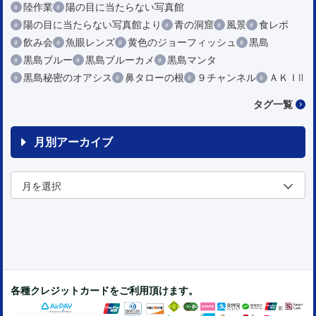
陸作業
陽の目に当たらない写真館
陽の目に当たらない写真館より
青の洞窟
風景
食レポ
飲み会
魚眼レンズ
黄色のジョーフィッシュ
黒島
黒島ブルー
黒島ブルーカメ
黒島マンタ
黒島秘密のオアシス
鼻タローの根
９チャンネル
ＡＫＩⅡ
タグ一覧
月別アーカイブ
各種クレジットカードをご利用頂けます。