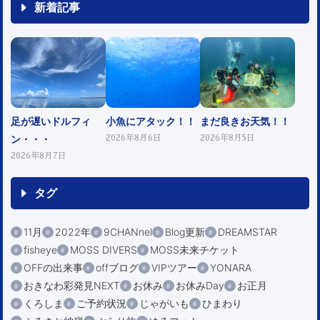
新着記事
足が遅いドルフィ
小魚にアタック！！
まだ良きお天気！！
ン・・・
2026年8月6日
2026年8月5日
2026年8月7日
タグ
11月
2022年
9CHANnel
Blog更新
DREAMSTAR
fisheye
MOSS DIVERS
MOSS未来チケット
OFFの出来事
offブログ
VIPツアー
YONARA
おきなわ彩発見NEXT
お休み
お休みDay
お正月
くろしま
ご予約状況
じゃがいも
ひまわり