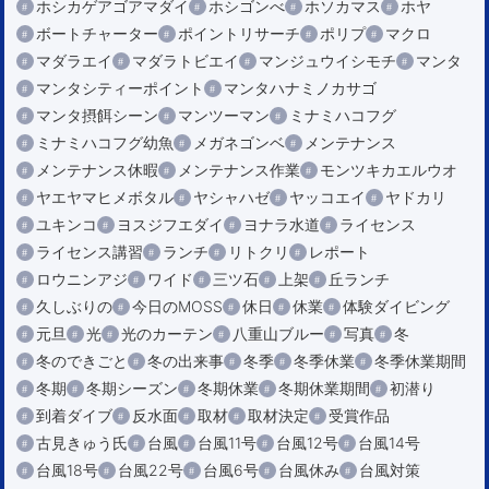
ホシカゲアゴアマダイ
ホシゴンべ
ホソカマス
ホヤ
ボートチャーター
ポイントリサーチ
ポリプ
マクロ
マダラエイ
マダラトビエイ
マンジュウイシモチ
マンタ
マンタシティーポイント
マンタハナミノカサゴ
マンタ摂餌シーン
マンツーマン
ミナミハコフグ
ミナミハコフグ幼魚
メガネゴンベ
メンテナンス
メンテナンス休暇
メンテナンス作業
モンツキカエルウオ
ヤエヤマヒメボタル
ヤシャハゼ
ヤッコエイ
ヤドカリ
ユキンコ
ヨスジフエダイ
ヨナラ水道
ライセンス
ライセンス講習
ランチ
リトクリ
レポート
ロウニンアジ
ワイド
三ツ石
上架
丘ランチ
久しぶりの
今日のMOSS
休日
休業
体験ダイビング
元旦
光
光のカーテン
八重山ブルー
写真
冬
冬のできごと
冬の出来事
冬季
冬季休業
冬季休業期間
冬期
冬期シーズン
冬期休業
冬期休業期間
初潜り
到着ダイブ
反水面
取材
取材決定
受賞作品
古見きゅう氏
台風
台風11号
台風12号
台風14号
台風18号
台風22号
台風6号
台風休み
台風対策