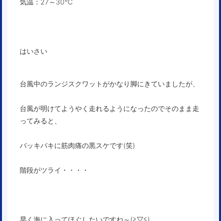
気温：27～30℃
はいさい
台風中のランジスクワットがかなり脚にきていましたが、
台風が明けてようやく走れるようになったのでそのまま走
ってみると、
バッキバキに筋肉痛の黒スケです(笑)
階段がツライ・・・・
早く海に入ってほぐしたいですね～(≧▽≦)