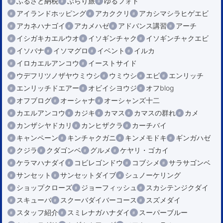
ふるさと納税
ぶらり旅
ゆるフォト
アイランドホッピング
アカククリ
アカシマシラヒゲエビ
アカネハナゴイ
アカメハゼ
アドバンス講習
アーチ
イシガキカエルウオ
イソギンチャク
イソギンチャクエビ
イソバナ
イソマグロ
イベント
イルカ
イロカエルアンコウ
イーストサイド
ウデフリツノザヤウミウシ
ウミウシ
エビ
エンリッチ
エンリッチドエアー
オビイシヨウジ
オフblog
オフブログ
オーシャナ
オーシャンズ十二
カエルアンコウ
カジキ
カマス
カマスの群れ
カメ
カンザシヤドカリ
カンヒザクラ
カーチバイ
キャンペーン
キンチャクガニ
キンメモドキ
ギンガハゼ
クジラ
クダゴンベ
グルメ
ケヤリ・ゴカイ
ケラマハナダイ
コビレゴンドウ
コブシメ
サラサゴンベ
サンセット
サンセットダイブ
シュノーケリング
ショップクローズ
ジョーフィッシュ
スカシテンジクダイ
スキューバ
スクーバダイバーコース
スズメダイ
スタッフ紹介
スミレナガハナダイ
スーパーブルー