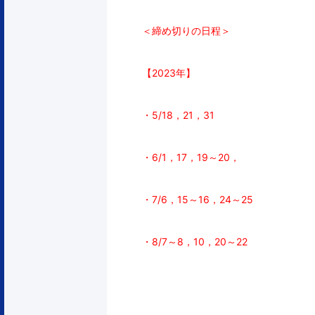
＜締め切りの日程＞
【2023年】
・5/18，21，31
・6/1，17，19～20，
・7/6，15～16，24～25
・8/7～8，10，
20～22