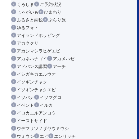
くろしま
ご予約状況
じゃがいも
ひまわり
ふるさと納税
ぶらり旅
ゆるフォト
アイランドホッピング
アカククリ
アカシマシラヒゲエビ
アカネハナゴイ
アカメハゼ
アドバンス講習
アーチ
イシガキカエルウオ
イソギンチャク
イソギンチャクエビ
イソバナ
イソマグロ
イベント
イルカ
イロカエルアンコウ
イーストサイド
ウデフリツノザヤウミウシ
ウミウシ
エビ
エンリッチ