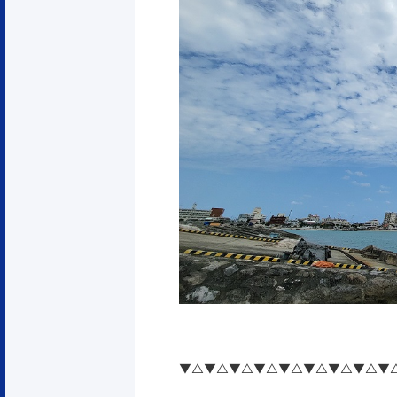
▼△▼△▼△▼△▼△▼△▼△▼△▼