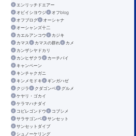
エンリッチドエアー
オビイシヨウジ
オフblog
オフブログ
オーシャナ
オーシャンズ十二
カエルアンコウ
カジキ
カマス
カマスの群れ
カメ
カンザシヤドカリ
カンヒザクラ
カーチバイ
キャンペーン
キンチャクガニ
キンメモドキ
ギンガハゼ
クジラ
クダゴンベ
グルメ
ケヤリ・ゴカイ
ケラマハナダイ
コビレゴンドウ
コブシメ
サラサゴンベ
サンセット
サンセットダイブ
シュノーケリング