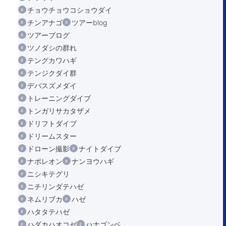
チョウチョウコショウダイ
チンアナゴ
ツアーblog
ツアーブログ
ツノダシの群れ
テングカワハギ
テンジクダイ群
デバスズメダイ
トレーニングダイブ
トンガリサカタザメ
ドリフトダイブ
ドリームスター
ドローン撮影
ナイトダイブ
ナポレオン
ナンヨウハギ
ニシキテグリ
ニチリンダテハゼ
ネムリブカ
ハゼ
ハタタテハゼ
ハダカハオコゼ
ハナゴンベ