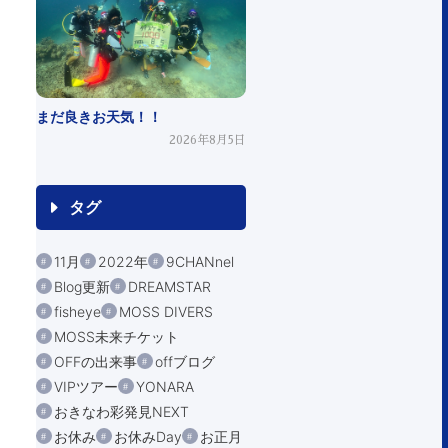
まだ良きお天気！！
2026年8月5日
タグ
11月
2022年
9CHANnel
Blog更新
DREAMSTAR
fisheye
MOSS DIVERS
MOSS未来チケット
OFFの出来事
offブログ
VIPツアー
YONARA
おきなわ彩発見NEXT
お休み
お休みDay
お正月