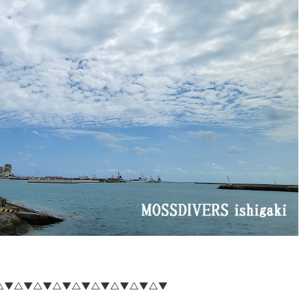
△▼△▼△▼△▼△▼△▼△▼△▼△▼