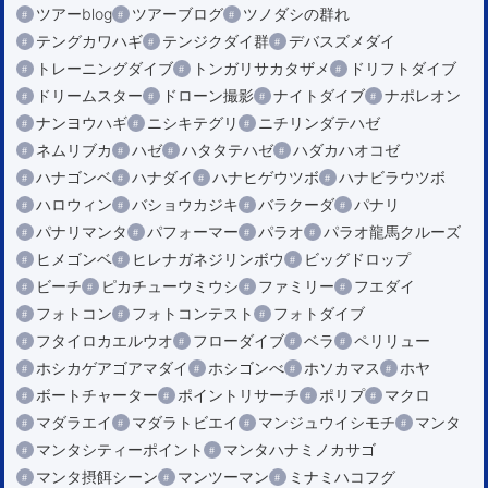
ツアーblog
ツアーブログ
ツノダシの群れ
テングカワハギ
テンジクダイ群
デバスズメダイ
トレーニングダイブ
トンガリサカタザメ
ドリフトダイブ
ドリームスター
ドローン撮影
ナイトダイブ
ナポレオン
ナンヨウハギ
ニシキテグリ
ニチリンダテハゼ
ネムリブカ
ハゼ
ハタタテハゼ
ハダカハオコゼ
ハナゴンベ
ハナダイ
ハナヒゲウツボ
ハナビラウツボ
ハロウィン
バショウカジキ
バラクーダ
パナリ
パナリマンタ
パフォーマー
パラオ
パラオ龍馬クルーズ
ヒメゴンベ
ヒレナガネジリンボウ
ビッグドロップ
ビーチ
ピカチューウミウシ
ファミリー
フエダイ
フォトコン
フォトコンテスト
フォトダイブ
フタイロカエルウオ
フローダイブ
ベラ
ペリリュー
ホシカゲアゴアマダイ
ホシゴンべ
ホソカマス
ホヤ
ボートチャーター
ポイントリサーチ
ポリプ
マクロ
マダラエイ
マダラトビエイ
マンジュウイシモチ
マンタ
マンタシティーポイント
マンタハナミノカサゴ
マンタ摂餌シーン
マンツーマン
ミナミハコフグ