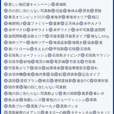
新しい旅応援キャンペーン
新城島
日の目に当たらない写真館
旧盆
春休み
景色
景観
東京オリンピック2020
東海岸
東海岸エリア
桜口
梅雨明け
森ファミリー
森家
正月休み
水中カメラ
水中マクロ
水中ライト
水中ワイド
水中写真
波照間
波照間島
浜島エリア
浮遊系
浮遊系ダイブ
海なしblog
海外ツアー
海外ツアー
海底温泉
海開き
温泉
港
港パトロール
生えもの
甲殻類
石垣
石垣島
石垣島ジョーフィッシュ
石垣島ダイビング
石垣島マラソン
石垣市
砂地
竜宮の根
竜宮城
竹富北
竹富南
竹富島エリア
節分
結果発表
緊急事態宣言
群れ
自宅待機
船
船作業
花
虹
西表島
記念ダイブ
講習
貸切プラン
軽石
透明度抜群
過去PIC
防寒対策
陸作業
陽の目に当たらない写真館
陽の目に当たらない写真館より
青の洞窟
風景
食レポ
飲み会
魚眼レンズ
黄色のジョーフィッシュ
黒島
黒島ブルー
黒島ブルーカメ
黒島マンタ
黒島秘密のオアシス
鼻タローの根
９チャンネル
ＡＫＩⅡ