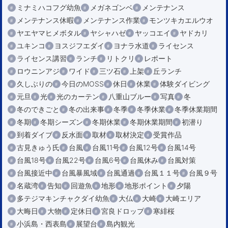
ミナミハコフグ幼魚
メガネゴンベ
メンテナンス
メンテナンス休暇
メンテナンス作業
モンツキカエルウオ
ヤエヤマヒメボタル
ヤシャハゼ
ヤッコエイ
ヤドカリ
ユキンコ
ヨスジフエダイ
ヨナラ水道
ライセンス
ライセンス講習
ランチ
リトクリ
レポート
ロウニンアジ
ワイド
三ツ石
上架
丘ランチ
久しぶりの
今日のMOSS
休日
休業
体験ダイビング
元旦
光
光のカーテン
八重山ブルー
写真
冬
冬のできごと
冬の出来事
冬季
冬季休業
冬季休業期間
冬期
冬期シーズン
冬期休業
冬期休業期間
初潜り
到着ダイブ
反水面
取材
取材決定
受賞作品
古見きゅう氏
台風
台風11号
台風12号
台風14号
台風18号
台風22号
台風6号
台風休み
台風対策
台風接近中
台風暴風域
台風通過
台風１１号
台風９号
名蔵湾
告知
回遊魚
地形
地形ポイント
夕陽
多テジマキンチャクダイ幼魚
大仏
大崎
大崎エリア
大晦日
大物
定休日
宮良ドロップ
寒緋桜
小浜島・西表島
展望台
島内観光