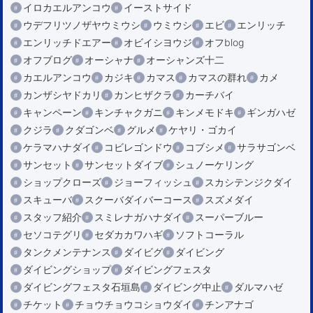
イロカエルアンコウ
イーストサイド
ウデフリツノザヤウミウシ
ウミウシ
エビ
エンリッチ
エンリッチドエアー
オビイシヨウジ
オフblog
オフブログ
オーシャナ
オーシャンズ十二
カエルアンコウ
カジキ
カマス
カマスの群れ
カメ
カンザシヤドカリ
カンヒザクラ
カーチバイ
キャンペーン
キンチャクガニ
キンメモドキ
ギンガハゼ
クジラ
クダゴンベ
グルメ
ケヤリ・ゴカイ
ケラマハナダイ
コビレゴンドウ
コブシメ
サラサゴンベ
サンセット
サンセットダイブ
シュノーケリング
ショップクローズ
ジョーフィッシュ
スカシテンジクダイ
スキューバ
スクーバダイバーコース
スズメダイ
スタッフ紹介
スミレナガハナダイ
スーパーブルー
セソコテグリ
セダカカワハギ
ソフトコーラル
タンクメンテナンス
ダイビグ
ダイビング
ダイビングショップ
ダイビングフェスタ
ダイビングフェスタ石垣島
ダイビング中止
ダルマハゼ
チケット
チョウチョウコショウダイ
チンアナゴ