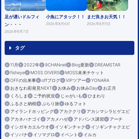
足が遅いドルフィ
小魚にアタック！！
まだ良きお天気！！
ン・・・
2026年8月6日
2026年8月5日
2026年8月7日
タグ
11月
2022年
9CHANnel
Blog更新
DREAMSTAR
fisheye
MOSS DIVERS
MOSS未来チケット
OFFの出来事
offブログ
VIPツアー
YONARA
おきなわ彩発見NEXT
お休み
お休みDay
お正月
くろしま
ご予約状況
じゃがいも
ひまわり
ふるさと納税
ぶらり旅
ゆるフォト
アイランドホッピング
アカククリ
アカシマシラヒゲエビ
アカネハナゴイ
アカメハゼ
アドバンス講習
アーチ
イシガキカエルウオ
イソギンチャク
イソギンチャクエビ
イソバナ
イソマグロ
イベント
イルカ