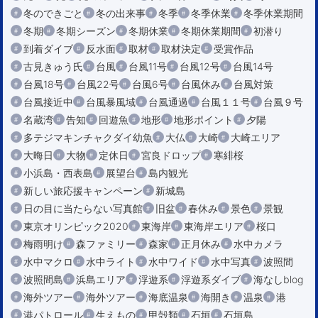
冬のできごと
冬の出来事
冬季
冬季休業
冬季休業期間
冬期
冬期シーズン
冬期休業
冬期休業期間
初潜り
到着ダイブ
反水面
取材
取材決定
受賞作品
古見きゅう氏
台風
台風11号
台風12号
台風14号
台風18号
台風22号
台風6号
台風休み
台風対策
台風接近中
台風暴風域
台風通過
台風１１号
台風９号
名蔵湾
告知
回遊魚
地形
地形ポイント
夕陽
多テジマキンチャクダイ幼魚
大仏
大崎
大崎エリア
大晦日
大物
定休日
宮良ドロップ
寒緋桜
小浜島・西表島
展望台
島内観光
新しい旅応援キャンペーン
新城島
日の目に当たらない写真館
旧盆
春休み
景色
景観
東京オリンピック2020
東海岸
東海岸エリア
桜口
梅雨明け
森ファミリー
森家
正月休み
水中カメラ
水中マクロ
水中ライト
水中ワイド
水中写真
波照間
波照間島
浜島エリア
浮遊系
浮遊系ダイブ
海なしblog
海外ツアー
海外ツアー
海底温泉
海開き
温泉
港
港パトロール
生えもの
甲殻類
石垣
石垣島