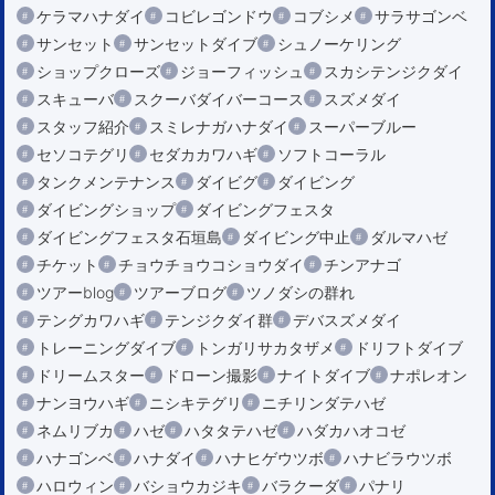
ケラマハナダイ
コビレゴンドウ
コブシメ
サラサゴンベ
サンセット
サンセットダイブ
シュノーケリング
ショップクローズ
ジョーフィッシュ
スカシテンジクダイ
スキューバ
スクーバダイバーコース
スズメダイ
スタッフ紹介
スミレナガハナダイ
スーパーブルー
セソコテグリ
セダカカワハギ
ソフトコーラル
タンクメンテナンス
ダイビグ
ダイビング
ダイビングショップ
ダイビングフェスタ
ダイビングフェスタ石垣島
ダイビング中止
ダルマハゼ
チケット
チョウチョウコショウダイ
チンアナゴ
ツアーblog
ツアーブログ
ツノダシの群れ
テングカワハギ
テンジクダイ群
デバスズメダイ
トレーニングダイブ
トンガリサカタザメ
ドリフトダイブ
ドリームスター
ドローン撮影
ナイトダイブ
ナポレオン
ナンヨウハギ
ニシキテグリ
ニチリンダテハゼ
ネムリブカ
ハゼ
ハタタテハゼ
ハダカハオコゼ
ハナゴンベ
ハナダイ
ハナヒゲウツボ
ハナビラウツボ
ハロウィン
バショウカジキ
バラクーダ
パナリ