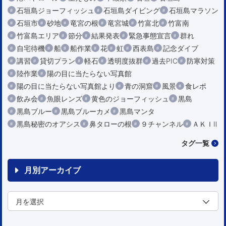
石垣島ジョーフィッシュ
石垣島ダイビング
石垣島マラソン
石垣市
砂地
竜宮の根
竜宮城
竹富北
竹富南
竹富島エリア
節分
結果発表
緊急事態宣言
群れ
自宅待機
船
船作業
花
虹
西表島
記念ダイブ
講習
貸切プラン
軽石
透明度抜群
過去PIC
防寒対策
陸作業
陽の目に当たらない写真館
陽の目に当たらない写真館より
青の洞窟
風景
食レポ
飲み会
魚眼レンズ
黄色のジョーフィッシュ
黒島
黒島ブルー
黒島ブルーカメ
黒島マンタ
黒島秘密のオアシス
鼻タローの根
９チャンネル
ＡＫＩⅡ
タグ一覧
月別アーカイブ