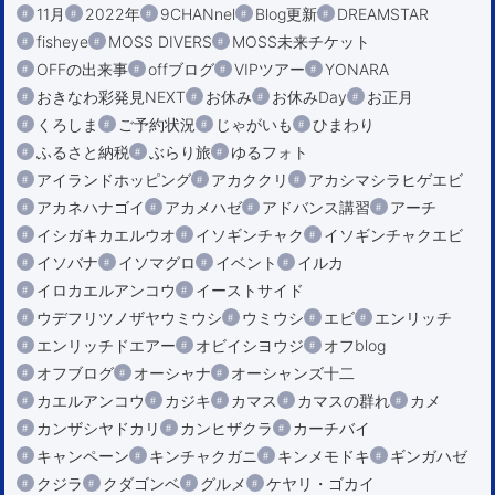
11月
2022年
9CHANnel
Blog更新
DREAMSTAR
fisheye
MOSS DIVERS
MOSS未来チケット
OFFの出来事
offブログ
VIPツアー
YONARA
おきなわ彩発見NEXT
お休み
お休みDay
お正月
くろしま
ご予約状況
じゃがいも
ひまわり
ふるさと納税
ぶらり旅
ゆるフォト
アイランドホッピング
アカククリ
アカシマシラヒゲエビ
アカネハナゴイ
アカメハゼ
アドバンス講習
アーチ
イシガキカエルウオ
イソギンチャク
イソギンチャクエビ
イソバナ
イソマグロ
イベント
イルカ
イロカエルアンコウ
イーストサイド
ウデフリツノザヤウミウシ
ウミウシ
エビ
エンリッチ
エンリッチドエアー
オビイシヨウジ
オフblog
オフブログ
オーシャナ
オーシャンズ十二
カエルアンコウ
カジキ
カマス
カマスの群れ
カメ
カンザシヤドカリ
カンヒザクラ
カーチバイ
キャンペーン
キンチャクガニ
キンメモドキ
ギンガハゼ
クジラ
クダゴンベ
グルメ
ケヤリ・ゴカイ