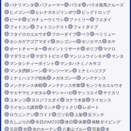
パナリマンタ
パフォーマー
パラオ
パラオ龍馬クルーズ
ヒメゴンベ
ヒレナガネジリンボウ
ビッグドロップ
ビーチ
ピカチューウミウシ
ファミリー
フエダイ
フォトコン
フォトコンテスト
フォトダイブ
フタイロカエルウオ
フローダイブ
ベラ
ペリリュー
ホシカゲアゴアマダイ
ホシゴンべ
ホソカマス
ホヤ
ボートチャーター
ポイントリサーチ
ポリプ
マクロ
マダラエイ
マダラトビエイ
マンジュウイシモチ
マンタ
マンタシティーポイント
マンタハナミノカサゴ
マンタ摂餌シーン
マンツーマン
ミナミハコフグ
ミナミハコフグ幼魚
メガネゴンベ
メンテナンス
メンテナンス休暇
メンテナンス作業
モンツキカエルウオ
ヤエヤマヒメボタル
ヤシャハゼ
ヤッコエイ
ヤドカリ
ユキンコ
ヨスジフエダイ
ヨナラ水道
ライセンス
ライセンス講習
ランチ
リトクリ
レポート
ロウニンアジ
ワイド
三ツ石
上架
丘ランチ
久しぶりの
今日のMOSS
休日
休業
体験ダイビング
元旦
光
光のカーテン
八重山ブルー
写真
冬