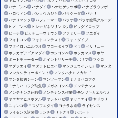
ネムリブカ
ハゼ
ハタタテハゼ
ハダカハオコゼ
ハナゴンベ
ハナダイ
ハナヒゲウツボ
ハナビラウツボ
ハロウィン
バショウカジキ
バラクーダ
パナリ
パナリマンタ
パフォーマー
パラオ
パラオ龍馬クルーズ
ヒメゴンベ
ヒレナガネジリンボウ
ビッグドロップ
ビーチ
ピカチューウミウシ
ファミリー
フエダイ
フォトコン
フォトコンテスト
フォトダイブ
フタイロカエルウオ
フローダイブ
ベラ
ペリリュー
ホシカゲアゴアマダイ
ホシゴンべ
ホソカマス
ホヤ
ボートチャーター
ポイントリサーチ
ポリプ
マクロ
マダラエイ
マダラトビエイ
マンジュウイシモチ
マンタ
マンタシティーポイント
マンタハナミノカサゴ
マンタ摂餌シーン
マンツーマン
ミナミハコフグ
ミナミハコフグ幼魚
メガネゴンベ
メンテナンス
メンテナンス休暇
メンテナンス作業
モンツキカエルウオ
ヤエヤマヒメボタル
ヤシャハゼ
ヤッコエイ
ヤドカリ
ユキンコ
ヨスジフエダイ
ヨナラ水道
ライセンス
ライセンス講習
ランチ
リトクリ
レポート