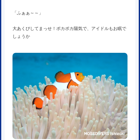
「ふぁぁ～～」
大あくびしてまっせ！ポカポカ陽気で、アイドルもお眠で
しょうか