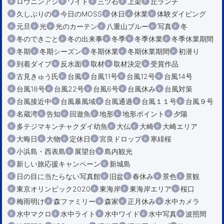
ロウニンアジ
ワイド
三ツ石
上架
丘ランチ
久しぶりの
今日のMOSS
休日
休業
体験ダイビング
元旦
光
光のカーテン
八重山ブルー
写真
冬
冬のできごと
冬の出来事
冬季
冬季休業
冬季休業期間
冬期
冬期シーズン
冬期休業
冬期休業期間
初潜り
到着ダイブ
反水面
取材
取材決定
受賞作品
古見きゅう氏
台風
台風11号
台風12号
台風14号
台風18号
台風22号
台風6号
台風休み
台風対策
台風接近中
台風暴風域
台風通過
台風１１号
台風９号
名蔵湾
告知
回遊魚
地形
地形ポイント
夕陽
多テジマキンチャクダイ幼魚
大仏
大崎
大崎エリア
大晦日
大物
定休日
宮良ドロップ
寒緋桜
小浜島・西表島
展望台
島内観光
新しい旅応援キャンペーン
新城島
日の目に当たらない写真館
旧盆
春休み
景色
景観
東京オリンピック2020
東海岸
東海岸エリア
桜口
梅雨明け
森ファミリー
森家
正月休み
水中カメラ
水中マクロ
水中ライト
水中ワイド
水中写真
波照間