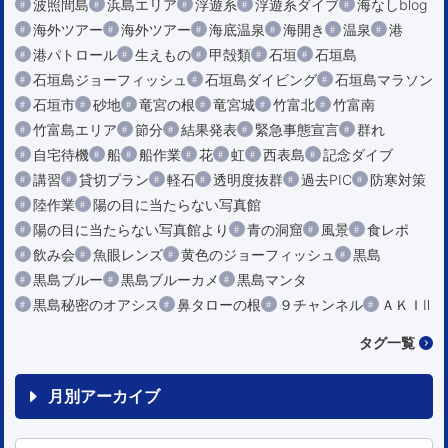
波照間島
浜島エリア
浮遊系
浮遊系ダイブ
海なしblog
海外ツアー
海外ツアー
海底温泉
海開き
温泉
港
港パトロール
生えもの
甲殻類
石垣
石垣島
石垣島ジョーフィッシュ
石垣島ダイビング
石垣島マラソン
石垣市
砂地
竜宮の根
竜宮城
竹富北
竹富南
竹富島エリア
節分
結果発表
緊急事態宣言
群れ
自宅待機
船
船作業
花
虹
西表島
記念ダイブ
講習
貸切プラン
軽石
透明度抜群
過去PIC
防寒対策
陸作業
陽の目に当たらない写真館
陽の目に当たらない写真館より
青の洞窟
風景
食レポ
飲み会
魚眼レンズ
黄色のジョーフィッシュ
黒島
黒島ブルー
黒島ブルーカメ
黒島マンタ
黒島秘密のオアシス
鼻タローの根
９チャンネル
ＡＫＩⅡ
タグ一覧
月別アーカイブ