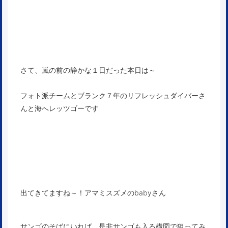
さて、嵐の前の静かな１日だった本日は～
フォト派チームとブランク７年のリフレッシュダイバーさ
んと海へレッツゴーです
出てきてますね～！アマミスズメのbabyさん
サンゴのそばにいれば、是非サンゴも入る構図で狙ってみ