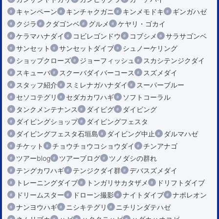
キャンペーン
キンチャクガニ
キンメモドキ
ギンガハゼ
クジラ
クダゴンベ
グルメ
ケヤリ・ゴカイ
ケラマハナダイ
コビレゴンドウ
コブシメ
サラサゴンベ
サンセット
サンセットダイブ
シュノーケリング
ショップクローズ
ジョーフィッシュ
スカシテンジクダイ
スキューバ
スクーバダイバーコース
スズメダイ
スタッフ紹介
スミレナガハナダイ
スーパーブルー
セソコテグリ
セダカカワハギ
ソフトコーラル
タンクメンテナンス
ダイビグ
ダイビング
ダイビングショップ
ダイビングフェスタ
ダイビングフェスタ石垣島
ダイビング中止
ダルマハゼ
チケット
チョウチョウコショウダイ
チンアナゴ
ツアーblog
ツアーブログ
ツノダシの群れ
テングカワハギ
テンジクダイ群
デバスズメダイ
トレーニングダイブ
トンガリサカタザメ
ドリフトダイブ
ドリームスター
ドローン撮影
ナイトダイブ
ナポレオン
ナンヨウハギ
ニシキテグリ
ニチリンダテハゼ