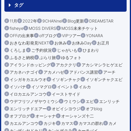
タグ
11月
2022年
9CHANnel
Blog更新
DREAMSTAR
fisheye
MOSS DIVERS
MOSS未来チケット
OFFの出来事
offブログ
VIPツアー
YONARA
おきなわ彩発見NEXT
お休み
お休みDay
お正月
くろしま
ご予約状況
じゃがいも
ひまわり
ふるさと納税
ぶらり旅
ゆるフォト
アイランドホッピング
アカククリ
アカシマシラヒゲエビ
アカネハナゴイ
アカメハゼ
アドバンス講習
アーチ
イシガキカエルウオ
イソギンチャク
イソギンチャクエビ
イソバナ
イソマグロ
イベント
イルカ
イロカエルアンコウ
イーストサイド
ウデフリツノザヤウミウシ
ウミウシ
エビ
エンリッチ
エンリッチドエアー
オビイシヨウジ
オフblog
オフブログ
オーシャナ
オーシャンズ十二
カエルアンコウ
カジキ
カマス
カマスの群れ
カメ
カンザシヤドカリ
カンヒザクラ
カーチバイ