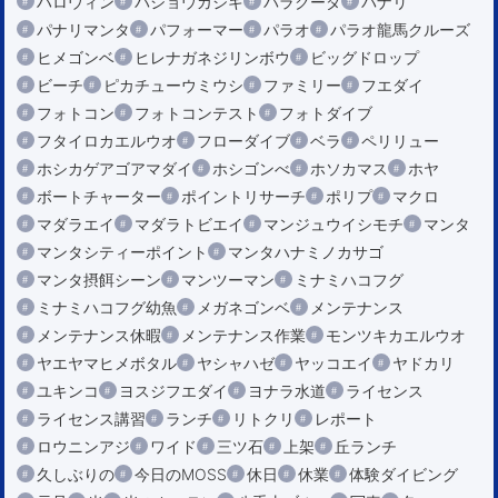
ハロウィン
バショウカジキ
バラクーダ
パナリ
パナリマンタ
パフォーマー
パラオ
パラオ龍馬クルーズ
ヒメゴンベ
ヒレナガネジリンボウ
ビッグドロップ
ビーチ
ピカチューウミウシ
ファミリー
フエダイ
フォトコン
フォトコンテスト
フォトダイブ
フタイロカエルウオ
フローダイブ
ベラ
ペリリュー
ホシカゲアゴアマダイ
ホシゴンべ
ホソカマス
ホヤ
ボートチャーター
ポイントリサーチ
ポリプ
マクロ
マダラエイ
マダラトビエイ
マンジュウイシモチ
マンタ
マンタシティーポイント
マンタハナミノカサゴ
マンタ摂餌シーン
マンツーマン
ミナミハコフグ
ミナミハコフグ幼魚
メガネゴンベ
メンテナンス
メンテナンス休暇
メンテナンス作業
モンツキカエルウオ
ヤエヤマヒメボタル
ヤシャハゼ
ヤッコエイ
ヤドカリ
ユキンコ
ヨスジフエダイ
ヨナラ水道
ライセンス
ライセンス講習
ランチ
リトクリ
レポート
ロウニンアジ
ワイド
三ツ石
上架
丘ランチ
久しぶりの
今日のMOSS
休日
休業
体験ダイビング