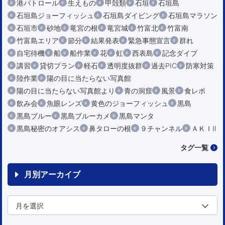
港パトロール
生えもの
甲殻類
石垣
石垣島
石垣島ジョーフィッシュ
石垣島ダイビング
石垣島マラソン
石垣市
砂地
竜宮の根
竜宮城
竹富北
竹富南
竹富島エリア
節分
結果発表
緊急事態宣言
群れ
自宅待機
船
船作業
花
虹
西表島
記念ダイブ
講習
貸切プラン
軽石
透明度抜群
過去PIC
防寒対策
陸作業
陽の目に当たらない写真館
陽の目に当たらない写真館より
青の洞窟
風景
食レポ
飲み会
魚眼レンズ
黄色のジョーフィッシュ
黒島
黒島ブルー
黒島ブルーカメ
黒島マンタ
黒島秘密のオアシス
鼻タローの根
９チャンネル
ＡＫＩⅡ
タグ一覧
月別アーカイブ