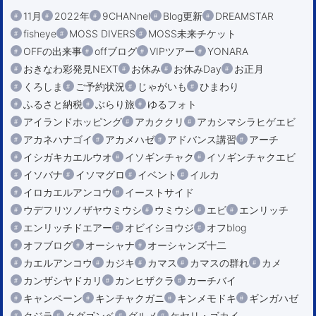
11月
2022年
9CHANnel
Blog更新
DREAMSTAR
fisheye
MOSS DIVERS
MOSS未来チケット
OFFの出来事
offブログ
VIPツアー
YONARA
おきなわ彩発見NEXT
お休み
お休みDay
お正月
くろしま
ご予約状況
じゃがいも
ひまわり
ふるさと納税
ぶらり旅
ゆるフォト
アイランドホッピング
アカククリ
アカシマシラヒゲエビ
アカネハナゴイ
アカメハゼ
アドバンス講習
アーチ
イシガキカエルウオ
イソギンチャク
イソギンチャクエビ
イソバナ
イソマグロ
イベント
イルカ
イロカエルアンコウ
イーストサイド
ウデフリツノザヤウミウシ
ウミウシ
エビ
エンリッチ
エンリッチドエアー
オビイシヨウジ
オフblog
オフブログ
オーシャナ
オーシャンズ十二
カエルアンコウ
カジキ
カマス
カマスの群れ
カメ
カンザシヤドカリ
カンヒザクラ
カーチバイ
キャンペーン
キンチャクガニ
キンメモドキ
ギンガハゼ
クジラ
クダゴンベ
グルメ
ケヤリ・ゴカイ