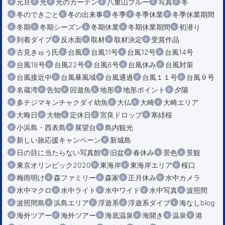
元旦
光
光のカーテン
八重山ブルー
写真
冬
冬のできごと
冬の出来事
冬季
冬季休業
冬季休業期間
冬期
冬期シーズン
冬期休業
冬期休業期間
初潜り
到着ダイブ
反水面
取材
取材決定
受賞作品
古見きゅう氏
台風
台風11号
台風12号
台風14号
台風18号
台風22号
台風6号
台風休み
台風対策
台風接近中
台風暴風域
台風通過
台風１１号
台風９号
名蔵湾
告知
回遊魚
地形
地形ポイント
夕陽
多テジマキンチャクダイ幼魚
大仏
大崎
大崎エリア
大晦日
大物
定休日
宮良ドロップ
寒緋桜
小浜島・西表島
展望台
島内観光
新しい旅応援キャンペーン
新城島
日の目に当たらない写真館
旧盆
春休み
景色
景観
東京オリンピック2020
東海岸
東海岸エリア
桜口
梅雨明け
森ファミリー
森家
正月休み
水中カメラ
水中マクロ
水中ライト
水中ワイド
水中写真
波照間
波照間島
浜島エリア
浮遊系
浮遊系ダイブ
海なしblog
海外ツアー
海外ツアー
海底温泉
海開き
温泉
港