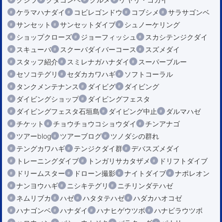
ケラマハナダイ
コビレゴンドウ
コブシメ
サラサゴンベ
サンセット
サンセットダイブ
シュノーケリング
ショップクローズ
ジョーフィッシュ
スカシテンジクダイ
スキューバ
スクーバダイバーコース
スズメダイ
スタッフ紹介
スミレナガハナダイ
スーパーブルー
セソコテグリ
セダカカワハギ
ソフトコーラル
タンクメンテナンス
ダイビグ
ダイビング
ダイビングショップ
ダイビングフェスタ
ダイビングフェスタ石垣島
ダイビング中止
ダルマハゼ
チケット
チョウチョウコショウダイ
チンアナゴ
ツアーblog
ツアーブログ
ツノダシの群れ
テングカワハギ
テンジクダイ群
デバスズメダイ
トレーニングダイブ
トンガリサカタザメ
ドリフトダイブ
ドリームスター
ドローン撮影
ナイトダイブ
ナポレオン
ナンヨウハギ
ニシキテグリ
ニチリンダテハゼ
ネムリブカ
ハゼ
ハタタテハゼ
ハダカハオコゼ
ハナゴンベ
ハナダイ
ハナヒゲウツボ
ハナビラウツボ