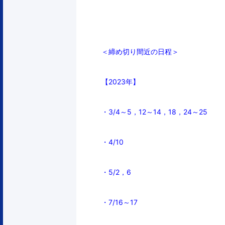
＜締め切り間近の日程＞
【2023年】
・3/4～5，
12～14，18，24～25
・4/10
・5/2，6
・7/16～17