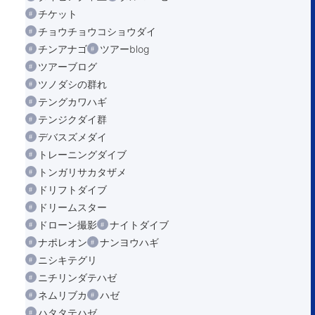
チケット
チョウチョウコショウダイ
チンアナゴ
ツアーblog
ツアーブログ
ツノダシの群れ
テングカワハギ
テンジクダイ群
デバスズメダイ
トレーニングダイブ
トンガリサカタザメ
ドリフトダイブ
ドリームスター
ドローン撮影
ナイトダイブ
ナポレオン
ナンヨウハギ
ニシキテグリ
ニチリンダテハゼ
ネムリブカ
ハゼ
ハタタテハゼ