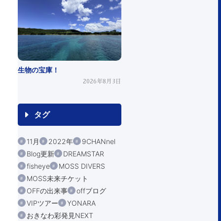
生物の宝庫！
2026年8月3日
タグ
11月
2022年
9CHANnel
Blog更新
DREAMSTAR
fisheye
MOSS DIVERS
MOSS未来チケット
OFFの出来事
offブログ
VIPツアー
YONARA
おきなわ彩発見NEXT