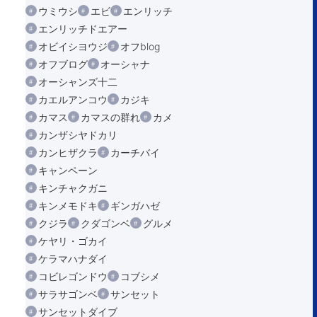
ウミウシ
エビ
エンリッチ
エンリッチドエアー
オビイシヨウジ
オフblog
オフブログ
オーシャナ
オーシャンズ十二
カエルアンコウ
カジキ
カマス
カマスの群れ
カメ
カンザシヤドカリ
カンヒザクラ
カーチバイ
キャンペーン
キンチャクガニ
キンメモドキ
ギンガハゼ
クジラ
クダゴンベ
グルメ
ケヤリ・ゴカイ
ケラマハナダイ
コビレゴンドウ
コブシメ
サラサゴンベ
サンセット
サンセットダイブ