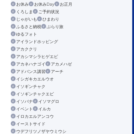
お休み
お休みDay
お正月
くろしま
ご予約状況
じゃがいも
ひまわり
ふるさと納税
ぶらり旅
ゆるフォト
アイランドホッピング
アカククリ
アカシマシラヒゲエビ
アカネハナゴイ
アカメハゼ
アドバンス講習
アーチ
イシガキカエルウオ
イソギンチャク
イソギンチャクエビ
イソバナ
イソマグロ
イベント
イルカ
イロカエルアンコウ
イーストサイド
ウデフリツノザヤウミウシ