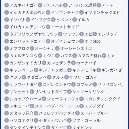
アカネハナゴイ
アカメハゼ
アドバンス講習
アーチ
イシガキカエルウオ
イソギンチャク
イソギンチャクエビ
イソバナ
イソマグロ
イベント
イルカ
イロカエルアンコウ
イーストサイド
ウデフリツノザヤウミウシ
ウミウシ
エビ
エンリッチ
エンリッチドエアー
オビイシヨウジ
オフblog
オフブログ
オーシャナ
オーシャンズ十二
カエルアンコウ
カジキ
カマス
カマスの群れ
カメ
カンザシヤドカリ
カンヒザクラ
カーチバイ
キャンペーン
キンチャクガニ
キンメモドキ
ギンガハゼ
クジラ
クダゴンベ
グルメ
ケヤリ・ゴカイ
ケラマハナダイ
コビレゴンドウ
コブシメ
サラサゴンベ
サンセット
サンセットダイブ
シュノーケリング
ショップクローズ
ジョーフィッシュ
スカシテンジクダイ
スキューバ
スクーバダイバーコース
スズメダイ
スタッフ紹介
スミレナガハナダイ
スーパーブルー
セソコテグリ
セダカカワハギ
ソフトコーラル
タンクメンテナンス
ダイビグ
ダイビング