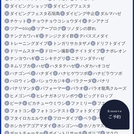
ダイビングショップ
ダイビングフェスタ
ダイビングフェスタ石垣島
ダイビング中止
ダルマハゼ
チケット
チョウチョウコショウダイ
チンアナゴ
ツアーblog
ツアーブログ
ツノダシの群れ
テングカワハギ
テンジクダイ群
デバスズメダイ
トレーニングダイブ
トンガリサカタザメ
ドリフトダイブ
ドリームスター
ドローン撮影
ナイトダイブ
ナポレオン
ナンヨウハギ
ニシキテグリ
ニチリンダテハゼ
ネムリブカ
ハゼ
ハタタテハゼ
ハダカハオコゼ
ハナゴンベ
ハナダイ
ハナヒゲウツボ
ハナビラウツボ
ハロウィン
バショウカジキ
バラクーダ
パナリ
パナリマンタ
パフォーマー
パラオ
パラオ龍馬クルーズ
ヒメゴンベ
ヒレナガネジリンボウ
ビッグドロップ
ビーチ
ピカチューウミウシ
ファミリー
フエダイ
フォトコン
フォトコンテスト
フォトダイブ
Reserve
ご予約
フタイロカエルウオ
フローダイブ
ベラ
ペリリュー
ホシカゲアゴアマダイ
ホシゴンべ
ホソカマス
ホヤ
ボートチャーター
ポイントリサーチ
ポリプ
マクロ