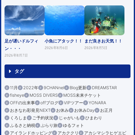
足が遅いドルフィ
小魚にアタック！！
まだ良きお天気！！
ン・・・
2026年8月6日
2026年8月5日
2026年8月7日
タグ
11月
2022年
9CHANnel
Blog更新
DREAMSTAR
fisheye
MOSS DIVERS
MOSS未来チケット
OFFの出来事
offブログ
VIPツアー
YONARA
おきなわ彩発見NEXT
お休み
お休みDay
お正月
くろしま
ご予約状況
じゃがいも
ひまわり
ふるさと納税
ぶらり旅
ゆるフォト
アイランドホッピング
アカククリ
アカシマシラヒゲエビ