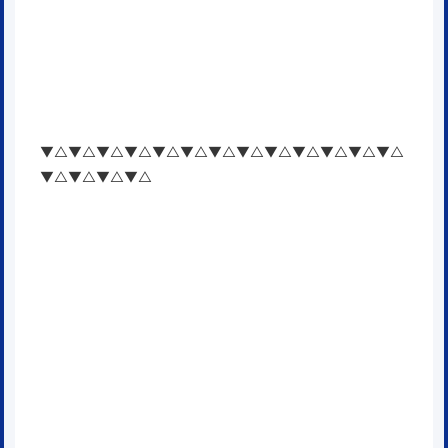
▼△▼△▼△▼△▼△▼△▼△▼△▼△▼△▼△▼△▼△
▼△▼△▼△▼△