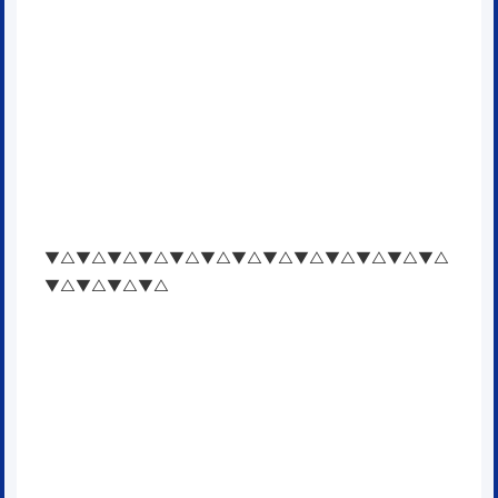
▼△▼△▼△▼△▼△▼△▼△▼△▼△▼△▼△▼△▼△
▼△▼△▼△▼△