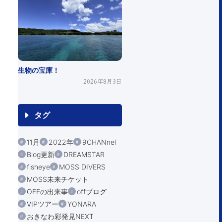
生物の宝庫！
2026年8月3日
タグ
11月
2022年
9CHANnel
Blog更新
DREAMSTAR
fisheye
MOSS DIVERS
MOSS未来チケット
OFFの出来事
offブログ
VIPツアー
YONARA
おきなわ彩発見NEXT