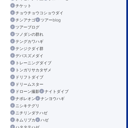
チケット
チョウチョウコショウダイ
チンアナゴ
ツアーblog
ツアーブログ
ツノダシの群れ
テングカワハギ
テンジクダイ群
デバスズメダイ
トレーニングダイブ
トンガリサカタザメ
ドリフトダイブ
ドリームスター
ドローン撮影
ナイトダイブ
ナポレオン
ナンヨウハギ
ニシキテグリ
ニチリンダテハゼ
ネムリブカ
ハゼ
ハタタテハゼ