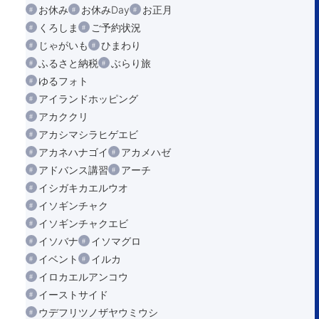
お休み
お休みDay
お正月
くろしま
ご予約状況
じゃがいも
ひまわり
ふるさと納税
ぶらり旅
ゆるフォト
アイランドホッピング
アカククリ
アカシマシラヒゲエビ
アカネハナゴイ
アカメハゼ
アドバンス講習
アーチ
イシガキカエルウオ
イソギンチャク
イソギンチャクエビ
イソバナ
イソマグロ
イベント
イルカ
イロカエルアンコウ
イーストサイド
ウデフリツノザヤウミウシ