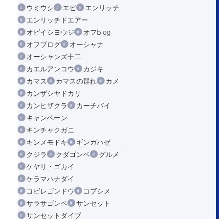
ウミウシ
エビ
エンリッチ
エンリッチドエアー
オビイシヨウジ
オフblog
オフブログ
オーシャナ
オーシャンズ十二
カエルアンコウ
カジキ
カマス
カマスの群れ
カメ
カンザシヤドカリ
カンヒザクラ
カーチバイ
キャンペーン
キンチャクガニ
キンメモドキ
ギンガハゼ
クジラ
クダゴンベ
グルメ
ケヤリ・ゴカイ
ケラマハナダイ
コビレゴンドウ
コブシメ
サラサゴンベ
サンセット
サンセットダイブ