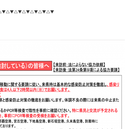
△▼△▼△▼△▼△▼△▼△▼