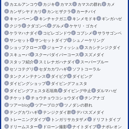
カエルアンコウ
カジキ
カマス
カマスの群れ
カメ
カンザシヤドカリ
カンヒザクラ
カーチバイ
キャンペーン
キンチャクガニ
キンメモドキ
ギンガハゼ
クジラ
クダゴンベ
グルメ
ケヤリ・ゴカイ
ケラマハナダイ
コビレゴンドウ
コブシメ
サラサゴンベ
サンセット
サンセットダイブ
シュノーケリング
ショップクローズ
ジョーフィッシュ
スカシテンジクダイ
スキューバ
スクーバダイバーコース
スズメダイ
スタッフ紹介
スミレナガハナダイ
スーパーブルー
セソコテグリ
セダカカワハギ
ソフトコーラル
タンクメンテナンス
ダイビグ
ダイビング
ダイビングショップ
ダイビングフェスタ
ダイビングフェスタ石垣島
ダイビング中止
ダルマハゼ
チケット
チョウチョウコショウダイ
チンアナゴ
ツアーblog
ツアーブログ
ツノダシの群れ
テングカワハギ
テンジクダイ群
デバスズメダイ
トレーニングダイブ
トンガリサカタザメ
ドリフトダイブ
ドリームスター
ドローン撮影
ナイトダイブ
ナポレオン