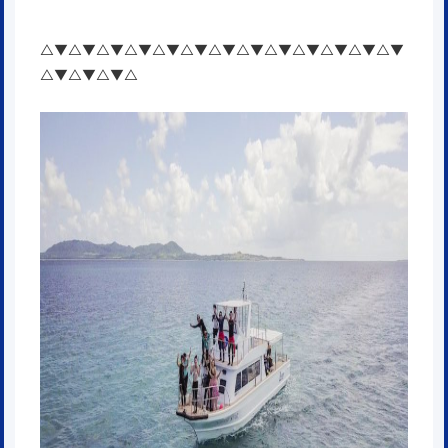
△▼△▼△▼△▼△▼△▼△▼△▼△▼△▼△▼△▼△▼
△▼△▼△▼△