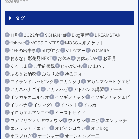
2026年8月7日
タグ
11月
2022年
9CHANnel
Blog更新
DREAMSTAR
fisheye
MOSS DIVERS
MOSS未来チケット
OFFの出来事
offブログ
VIPツアー
YONARA
おきなわ彩発見NEXT
お休み
お休みDay
お正月
くろしま
ご予約状況
じゃがいも
ひまわり
ふるさと納税
ぶらり旅
ゆるフォト
アイランドホッピング
アカククリ
アカシマシラヒゲエビ
アカネハナゴイ
アカメハゼ
アドバンス講習
アーチ
イシガキカエルウオ
イソギンチャク
イソギンチャクエビ
イソバナ
イソマグロ
イベント
イルカ
イロカエルアンコウ
イーストサイド
ウデフリツノザヤウミウシ
ウミウシ
エビ
エンリッチ
エンリッチドエアー
オビイシヨウジ
オフblog
オフブログ
オーシャナ
オーシャンズ十二