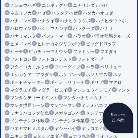
ナンヨウハギ
ニシキテグリ
ニチリンダテハゼ
ネムリブカ
ハゼ
ハタタテハゼ
ハダカハオコゼ
ハナゴンベ
ハナダイ
ハナヒゲウツボ
ハナビラウツボ
ハロウィン
バショウカジキ
バラクーダ
パナリ
パナリマンタ
パフォーマー
パラオ
パラオ龍馬クルーズ
ヒメゴンベ
ヒレナガネジリンボウ
ビッグドロップ
ビーチ
ピカチューウミウシ
ファミリー
フエダイ
フォトコン
フォトコンテスト
フォトダイブ
フタイロカエルウオ
フローダイブ
ベラ
ペリリュー
ホシカゲアゴアマダイ
ホシゴンべ
ホソカマス
ホヤ
ボートチャーター
ポイントリサーチ
ポリプ
マクロ
マダラエイ
マダラトビエイ
マンジュウイシモチ
マンタ
マンタシティーポイント
マンタハナミノカサゴ
マンタ摂餌シーン
マンツーマン
ミナミハコフグ
ミナミハコフグ幼魚
メガネゴンベ
メンテナンス
Reserve
メンテナンス休暇
メンテナンス作業
モンツキカエルウオ
ご予約
ヤエヤマヒメボタル
ヤシャハゼ
ヤッコエイ
ヤドカリ
ユキンコ
ヨスジフエダイ
ヨナラ水道
ライセンス