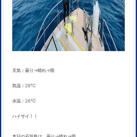
天気：曇り→晴れ→雨
気温：28℃
水温：26℃
ハイサイ！！
本日の石垣島は、曇り→晴れ→雨