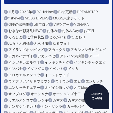
11月
2022年
9CHANnel
Blog更新
DREAMSTAR
fisheye
MOSS DIVERS
MOSS未来チケット
OFFの出来事
offブログ
VIPツアー
YONARA
おきなわ彩発見NEXT
お休み
お休みDay
お正月
くろしま
ご予約状況
じゃがいも
ひまわり
ふるさと納税
ぶらり旅
ゆるフォト
アイランドホッピング
アカククリ
アカシマシラヒゲエビ
アカネハナゴイ
アカメハゼ
アドバンス講習
アーチ
イシガキカエルウオ
イソギンチャク
イソギンチャクエビ
イソバナ
イソマグロ
イベント
イルカ
イロカエルアンコウ
イーストサイド
ウデフリツノザヤウミウシ
ウミウシ
エビ
エンリッチ
エンリッチドエアー
オビイシヨウジ
オフblog
オフブログ
オーシャナ
オーシャンズ十二
Reserve
ご予約
カエルアンコウ
カジキ
カマス
カマスの群れ
カメ
カンザシヤドカリ
カンヒザクラ
カーチバイ
キャンペーン
キンチャクガニ
キンメモドキ
ギンガハゼ