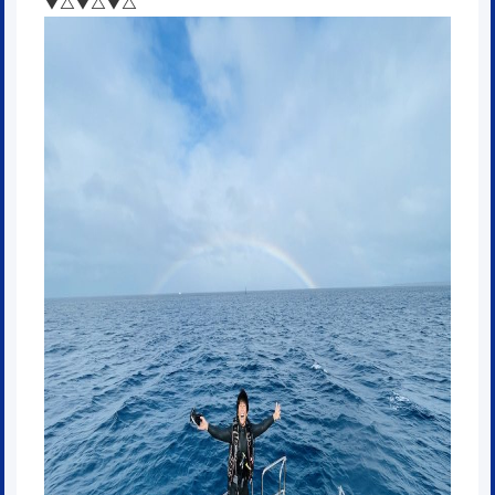
▼△▼△▼△