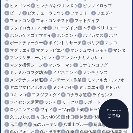
ヒメゴンベ
ヒレナガネジリンボウ
ビッグドロップ
ビーチ
ピカチューウミウシ
ファミリー
フエダイ
フォトコン
フォトコンテスト
フォトダイブ
フタイロカエルウオ
フローダイブ
ベラ
ペリリュー
ホシカゲアゴアマダイ
ホシゴンべ
ホソカマス
ホヤ
ボートチャーター
ポイントリサーチ
ポリプ
マクロ
マダラエイ
マダラトビエイ
マンジュウイシモチ
マンタ
マンタシティーポイント
マンタハナミノカサゴ
マンタ摂餌シーン
マンツーマン
ミナミハコフグ
ミナミハコフグ幼魚
メガネゴンベ
メンテナンス
メンテナンス休暇
メンテナンス作業
モンツキカエルウオ
ヤエヤマヒメボタル
ヤシャハゼ
ヤッコエイ
ヤドカリ
ユキンコ
ヨスジフエダイ
ヨナラ水道
ライセンス
ライセンス講習
ランチ
リトクリ
レポート
ロウニンアジ
ワイド
三ツ石
上架
丘ランチ
Reserve
ご予約
久しぶりの
今日のMOSS
休日
休業
体験ダイビング
元旦
光
光のカーテン
八重山ブルー
写真
冬
冬のできごと
冬の出来事
冬季
冬季休業
冬季休業期間