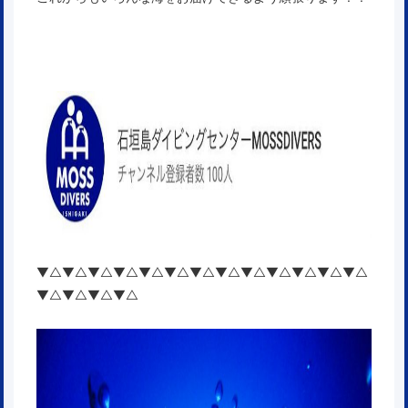
▼△▼△▼△▼△▼△▼△▼△▼△▼△▼△▼△▼△▼△
▼△▼△▼△▼△