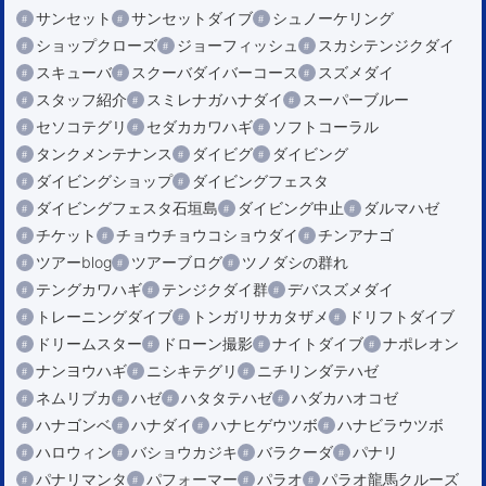
サンセット
サンセットダイブ
シュノーケリング
ショップクローズ
ジョーフィッシュ
スカシテンジクダイ
スキューバ
スクーバダイバーコース
スズメダイ
スタッフ紹介
スミレナガハナダイ
スーパーブルー
セソコテグリ
セダカカワハギ
ソフトコーラル
タンクメンテナンス
ダイビグ
ダイビング
ダイビングショップ
ダイビングフェスタ
ダイビングフェスタ石垣島
ダイビング中止
ダルマハゼ
チケット
チョウチョウコショウダイ
チンアナゴ
ツアーblog
ツアーブログ
ツノダシの群れ
テングカワハギ
テンジクダイ群
デバスズメダイ
トレーニングダイブ
トンガリサカタザメ
ドリフトダイブ
ドリームスター
ドローン撮影
ナイトダイブ
ナポレオン
ナンヨウハギ
ニシキテグリ
ニチリンダテハゼ
ネムリブカ
ハゼ
ハタタテハゼ
ハダカハオコゼ
ハナゴンベ
ハナダイ
ハナヒゲウツボ
ハナビラウツボ
ハロウィン
バショウカジキ
バラクーダ
パナリ
パナリマンタ
パフォーマー
パラオ
パラオ龍馬クルーズ