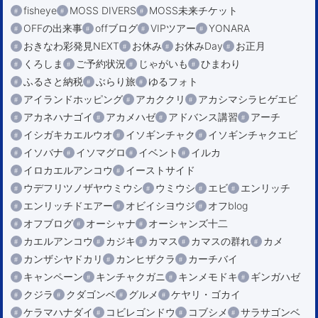
fisheye
MOSS DIVERS
MOSS未来チケット
OFFの出来事
offブログ
VIPツアー
YONARA
おきなわ彩発見NEXT
お休み
お休みDay
お正月
くろしま
ご予約状況
じゃがいも
ひまわり
ふるさと納税
ぶらり旅
ゆるフォト
アイランドホッピング
アカククリ
アカシマシラヒゲエビ
アカネハナゴイ
アカメハゼ
アドバンス講習
アーチ
イシガキカエルウオ
イソギンチャク
イソギンチャクエビ
イソバナ
イソマグロ
イベント
イルカ
イロカエルアンコウ
イーストサイド
ウデフリツノザヤウミウシ
ウミウシ
エビ
エンリッチ
エンリッチドエアー
オビイシヨウジ
オフblog
オフブログ
オーシャナ
オーシャンズ十二
カエルアンコウ
カジキ
カマス
カマスの群れ
カメ
カンザシヤドカリ
カンヒザクラ
カーチバイ
キャンペーン
キンチャクガニ
キンメモドキ
ギンガハゼ
クジラ
クダゴンベ
グルメ
ケヤリ・ゴカイ
ケラマハナダイ
コビレゴンドウ
コブシメ
サラサゴンベ