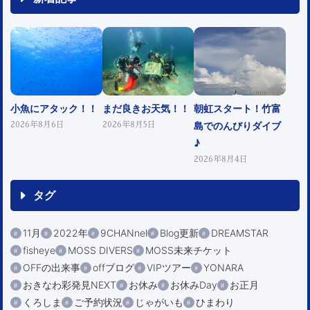
小魚にアタック！！
まだ良きお天気！！
朝虹スタート！竹富
島でのんびりダイブ
2026年8月6日
2026年8月5日
♪
2026年8月4日
タグ
11月
2022年
9CHANnel
Blog更新
DREAMSTAR
fisheye
MOSS DIVERS
MOSS未来チケット
OFFの出来事
offブログ
VIPツアー
YONARA
おきなわ彩発見NEXT
お休み
お休みDay
お正月
くろしま
ご予約状況
じゃがいも
ひまわり