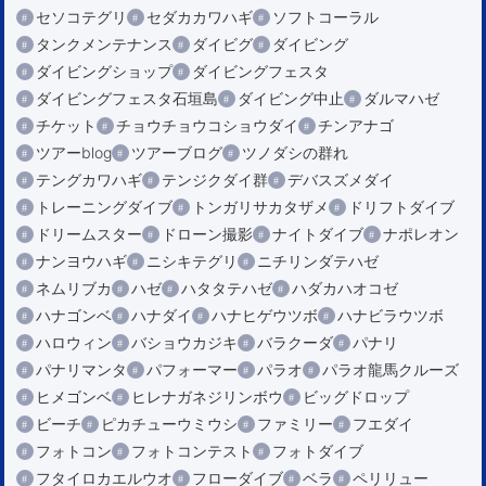
セソコテグリ
セダカカワハギ
ソフトコーラル
タンクメンテナンス
ダイビグ
ダイビング
ダイビングショップ
ダイビングフェスタ
ダイビングフェスタ石垣島
ダイビング中止
ダルマハゼ
チケット
チョウチョウコショウダイ
チンアナゴ
ツアーblog
ツアーブログ
ツノダシの群れ
テングカワハギ
テンジクダイ群
デバスズメダイ
トレーニングダイブ
トンガリサカタザメ
ドリフトダイブ
ドリームスター
ドローン撮影
ナイトダイブ
ナポレオン
ナンヨウハギ
ニシキテグリ
ニチリンダテハゼ
ネムリブカ
ハゼ
ハタタテハゼ
ハダカハオコゼ
ハナゴンベ
ハナダイ
ハナヒゲウツボ
ハナビラウツボ
ハロウィン
バショウカジキ
バラクーダ
パナリ
パナリマンタ
パフォーマー
パラオ
パラオ龍馬クルーズ
ヒメゴンベ
ヒレナガネジリンボウ
ビッグドロップ
ビーチ
ピカチューウミウシ
ファミリー
フエダイ
フォトコン
フォトコンテスト
フォトダイブ
フタイロカエルウオ
フローダイブ
ベラ
ペリリュー