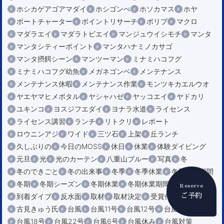
ホシカゲアゴアマダイ
ホシゴンべ
ホソカマス
ホヤ
ボートチャーター
ポイントリサーチ
ポリプ
マクロ
マダラエイ
マダラトビエイ
マンジュウイシモチ
マンタ
マンタシティーポイント
マンタハナミノカサゴ
マンタ摂餌シーン
マンツーマン
ミナミハコフグ
ミナミハコフグ幼魚
メガネゴンベ
メンテナンス
メンテナンス休暇
メンテナンス作業
モンツキカエルウオ
ヤエヤマヒメボタル
ヤシャハゼ
ヤッコエイ
ヤドカリ
ユキンコ
ヨスジフエダイ
ヨナラ水道
ライセンス
ライセンス講習
ランチ
リトクリ
レポート
ロウニンアジ
ワイド
三ツ石
上架
丘ランチ
久しぶりの
今日のMOSS
休日
休業
体験ダイビング
元旦
光
光のカーテン
八重山ブルー
写真
冬
冬のできごと
冬の出来事
冬季
冬季休業
冬季休業期間
冬期
冬期シーズン
冬期休業
冬期休業期間
初潜り
Reserve
ご予約
到着ダイブ
反水面
取材
取材決定
受賞作品
古見きゅう氏
台風
台風11号
台風12号
台風14号
台風18号
台風22号
台風6号
台風休み
台風対策