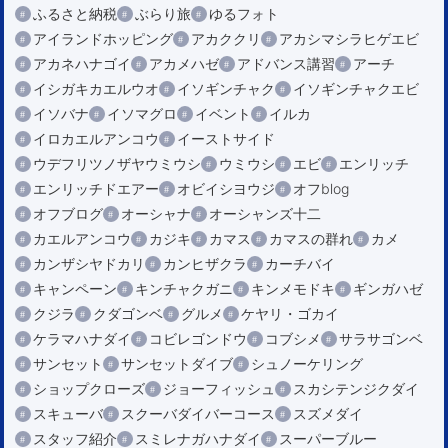
ふるさと納税
ぶらり旅
ゆるフォト
アイランドホッピング
アカククリ
アカシマシラヒゲエビ
アカネハナゴイ
アカメハゼ
アドバンス講習
アーチ
イシガキカエルウオ
イソギンチャク
イソギンチャクエビ
イソバナ
イソマグロ
イベント
イルカ
イロカエルアンコウ
イーストサイド
ウデフリツノザヤウミウシ
ウミウシ
エビ
エンリッチ
エンリッチドエアー
オビイシヨウジ
オフblog
オフブログ
オーシャナ
オーシャンズ十二
カエルアンコウ
カジキ
カマス
カマスの群れ
カメ
カンザシヤドカリ
カンヒザクラ
カーチバイ
キャンペーン
キンチャクガニ
キンメモドキ
ギンガハゼ
クジラ
クダゴンベ
グルメ
ケヤリ・ゴカイ
ケラマハナダイ
コビレゴンドウ
コブシメ
サラサゴンベ
サンセット
サンセットダイブ
シュノーケリング
ショップクローズ
ジョーフィッシュ
スカシテンジクダイ
スキューバ
スクーバダイバーコース
スズメダイ
スタッフ紹介
スミレナガハナダイ
スーパーブルー