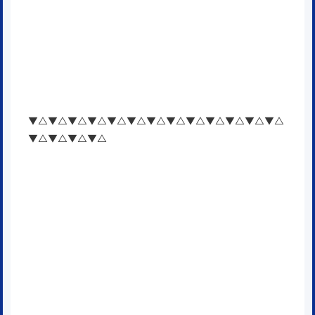
▼△▼△▼△▼△▼△▼△▼△▼△▼△▼△▼△▼△▼△
▼△▼△▼△▼△