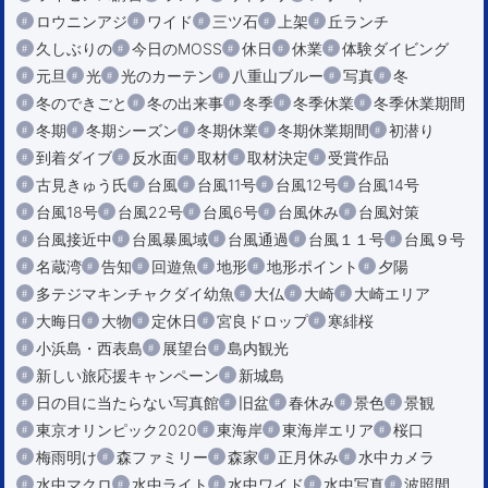
ロウニンアジ
ワイド
三ツ石
上架
丘ランチ
久しぶりの
今日のMOSS
休日
休業
体験ダイビング
元旦
光
光のカーテン
八重山ブルー
写真
冬
冬のできごと
冬の出来事
冬季
冬季休業
冬季休業期間
冬期
冬期シーズン
冬期休業
冬期休業期間
初潜り
到着ダイブ
反水面
取材
取材決定
受賞作品
古見きゅう氏
台風
台風11号
台風12号
台風14号
台風18号
台風22号
台風6号
台風休み
台風対策
台風接近中
台風暴風域
台風通過
台風１１号
台風９号
名蔵湾
告知
回遊魚
地形
地形ポイント
夕陽
多テジマキンチャクダイ幼魚
大仏
大崎
大崎エリア
大晦日
大物
定休日
宮良ドロップ
寒緋桜
小浜島・西表島
展望台
島内観光
新しい旅応援キャンペーン
新城島
日の目に当たらない写真館
旧盆
春休み
景色
景観
東京オリンピック2020
東海岸
東海岸エリア
桜口
梅雨明け
森ファミリー
森家
正月休み
水中カメラ
水中マクロ
水中ライト
水中ワイド
水中写真
波照間