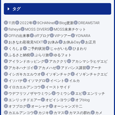
タグ
11月
2022年
9CHANnel
Blog更新
DREAMSTAR
fisheye
MOSS DIVERS
MOSS未来チケット
OFFの出来事
offブログ
VIPツアー
YONARA
おきなわ彩発見NEXT
お休み
お休みDay
お正月
くろしま
ご予約状況
じゃがいも
ひまわり
ふるさと納税
ぶらり旅
ゆるフォト
アイランドホッピング
アカククリ
アカシマシラヒゲエビ
アカネハナゴイ
アカメハゼ
アドバンス講習
アーチ
イシガキカエルウオ
イソギンチャク
イソギンチャクエビ
イソバナ
イソマグロ
イベント
イルカ
イロカエルアンコウ
イーストサイド
ウデフリツノザヤウミウシ
ウミウシ
エビ
エンリッチ
エンリッチドエアー
オビイシヨウジ
オフblog
オフブログ
オーシャナ
オーシャンズ十二
カエルアンコウ
カジキ
カマス
カマスの群れ
カメ