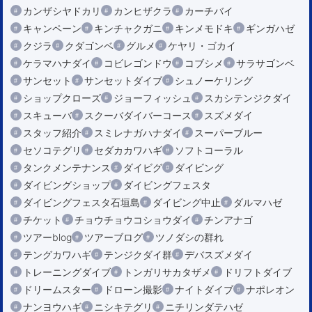
カンザシヤドカリ
カンヒザクラ
カーチバイ
キャンペーン
キンチャクガニ
キンメモドキ
ギンガハゼ
クジラ
クダゴンベ
グルメ
ケヤリ・ゴカイ
ケラマハナダイ
コビレゴンドウ
コブシメ
サラサゴンベ
サンセット
サンセットダイブ
シュノーケリング
ショップクローズ
ジョーフィッシュ
スカシテンジクダイ
スキューバ
スクーバダイバーコース
スズメダイ
スタッフ紹介
スミレナガハナダイ
スーパーブルー
セソコテグリ
セダカカワハギ
ソフトコーラル
タンクメンテナンス
ダイビグ
ダイビング
ダイビングショップ
ダイビングフェスタ
ダイビングフェスタ石垣島
ダイビング中止
ダルマハゼ
チケット
チョウチョウコショウダイ
チンアナゴ
ツアーblog
ツアーブログ
ツノダシの群れ
テングカワハギ
テンジクダイ群
デバスズメダイ
トレーニングダイブ
トンガリサカタザメ
ドリフトダイブ
ドリームスター
ドローン撮影
ナイトダイブ
ナポレオン
ナンヨウハギ
ニシキテグリ
ニチリンダテハゼ