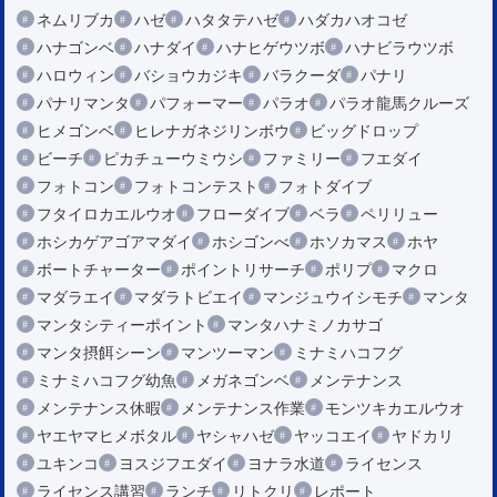
ネムリブカ
ハゼ
ハタタテハゼ
ハダカハオコゼ
ハナゴンベ
ハナダイ
ハナヒゲウツボ
ハナビラウツボ
ハロウィン
バショウカジキ
バラクーダ
パナリ
パナリマンタ
パフォーマー
パラオ
パラオ龍馬クルーズ
ヒメゴンベ
ヒレナガネジリンボウ
ビッグドロップ
ビーチ
ピカチューウミウシ
ファミリー
フエダイ
フォトコン
フォトコンテスト
フォトダイブ
フタイロカエルウオ
フローダイブ
ベラ
ペリリュー
ホシカゲアゴアマダイ
ホシゴンべ
ホソカマス
ホヤ
ボートチャーター
ポイントリサーチ
ポリプ
マクロ
マダラエイ
マダラトビエイ
マンジュウイシモチ
マンタ
マンタシティーポイント
マンタハナミノカサゴ
マンタ摂餌シーン
マンツーマン
ミナミハコフグ
ミナミハコフグ幼魚
メガネゴンベ
メンテナンス
メンテナンス休暇
メンテナンス作業
モンツキカエルウオ
ヤエヤマヒメボタル
ヤシャハゼ
ヤッコエイ
ヤドカリ
ユキンコ
ヨスジフエダイ
ヨナラ水道
ライセンス
ライセンス講習
ランチ
リトクリ
レポート