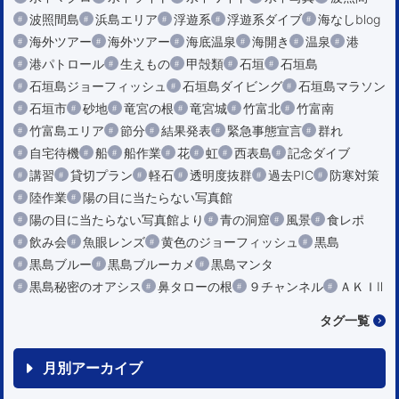
波照間島
浜島エリア
浮遊系
浮遊系ダイブ
海なしblog
海外ツアー
海外ツアー
海底温泉
海開き
温泉
港
港パトロール
生えもの
甲殻類
石垣
石垣島
石垣島ジョーフィッシュ
石垣島ダイビング
石垣島マラソン
石垣市
砂地
竜宮の根
竜宮城
竹富北
竹富南
竹富島エリア
節分
結果発表
緊急事態宣言
群れ
自宅待機
船
船作業
花
虹
西表島
記念ダイブ
講習
貸切プラン
軽石
透明度抜群
過去PIC
防寒対策
陸作業
陽の目に当たらない写真館
陽の目に当たらない写真館より
青の洞窟
風景
食レポ
飲み会
魚眼レンズ
黄色のジョーフィッシュ
黒島
黒島ブルー
黒島ブルーカメ
黒島マンタ
黒島秘密のオアシス
鼻タローの根
９チャンネル
ＡＫＩⅡ
タグ一覧
月別アーカイブ