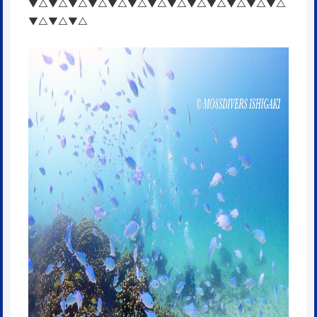
▼△▼△▼△▼△▼△▼△▼△▼△▼△▼△▼△▼△▼△
▼△▼△▼△