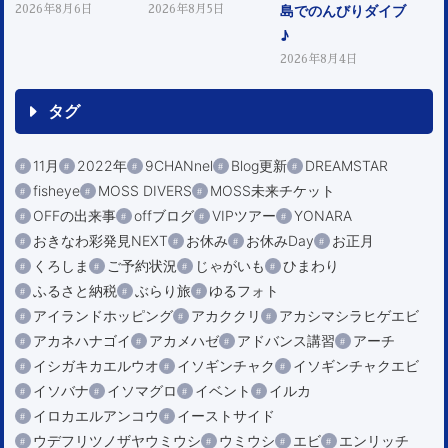
島でのんびりダイブ
2026年8月6日
2026年8月5日
♪
2026年8月4日
タグ
11月
2022年
9CHANnel
Blog更新
DREAMSTAR
fisheye
MOSS DIVERS
MOSS未来チケット
OFFの出来事
offブログ
VIPツアー
YONARA
おきなわ彩発見NEXT
お休み
お休みDay
お正月
くろしま
ご予約状況
じゃがいも
ひまわり
ふるさと納税
ぶらり旅
ゆるフォト
アイランドホッピング
アカククリ
アカシマシラヒゲエビ
アカネハナゴイ
アカメハゼ
アドバンス講習
アーチ
イシガキカエルウオ
イソギンチャク
イソギンチャクエビ
イソバナ
イソマグロ
イベント
イルカ
イロカエルアンコウ
イーストサイド
ウデフリツノザヤウミウシ
ウミウシ
エビ
エンリッチ