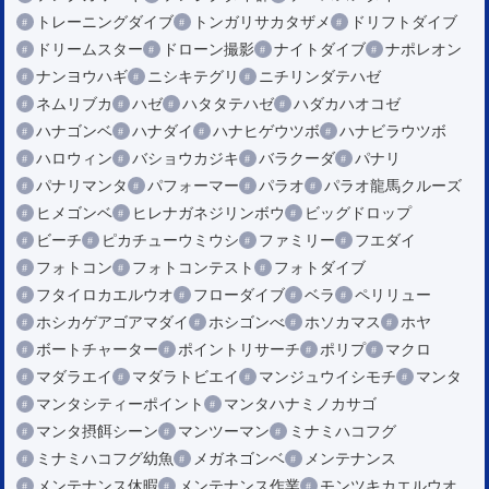
トレーニングダイブ
トンガリサカタザメ
ドリフトダイブ
ドリームスター
ドローン撮影
ナイトダイブ
ナポレオン
ナンヨウハギ
ニシキテグリ
ニチリンダテハゼ
ネムリブカ
ハゼ
ハタタテハゼ
ハダカハオコゼ
ハナゴンベ
ハナダイ
ハナヒゲウツボ
ハナビラウツボ
ハロウィン
バショウカジキ
バラクーダ
パナリ
パナリマンタ
パフォーマー
パラオ
パラオ龍馬クルーズ
ヒメゴンベ
ヒレナガネジリンボウ
ビッグドロップ
ビーチ
ピカチューウミウシ
ファミリー
フエダイ
フォトコン
フォトコンテスト
フォトダイブ
フタイロカエルウオ
フローダイブ
ベラ
ペリリュー
ホシカゲアゴアマダイ
ホシゴンべ
ホソカマス
ホヤ
ボートチャーター
ポイントリサーチ
ポリプ
マクロ
マダラエイ
マダラトビエイ
マンジュウイシモチ
マンタ
マンタシティーポイント
マンタハナミノカサゴ
マンタ摂餌シーン
マンツーマン
ミナミハコフグ
ミナミハコフグ幼魚
メガネゴンベ
メンテナンス
メンテナンス休暇
メンテナンス作業
モンツキカエルウオ