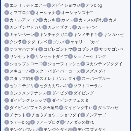
エンリッチドエアー
オビイシヨウジ
オフblog
オフブログ
オーシャナ
オーシャンズ十二
カエルアンコウ
カジキ
カマス
カマスの群れ
カメ
カンザシヤドカリ
カンヒザクラ
カーチバイ
キャンペーン
キンチャクガニ
キンメモドキ
ギンガハゼ
クジラ
クダゴンベ
グルメ
ケヤリ・ゴカイ
ケラマハナダイ
コビレゴンドウ
コブシメ
サラサゴンベ
サンセット
サンセットダイブ
シュノーケリング
ショップクローズ
ジョーフィッシュ
スカシテンジクダイ
スキューバ
スクーバダイバーコース
スズメダイ
スタッフ紹介
スミレナガハナダイ
スーパーブルー
セソコテグリ
セダカカワハギ
ソフトコーラル
タンクメンテナンス
ダイビグ
ダイビング
ダイビングショップ
ダイビングフェスタ
ダイビングフェスタ石垣島
ダイビング中止
ダルマハゼ
チケット
チョウチョウコショウダイ
チンアナゴ
ツアーblog
ツアーブログ
ツノダシの群れ
テングカワハギ
テンジクダイ群
デバスズメダイ