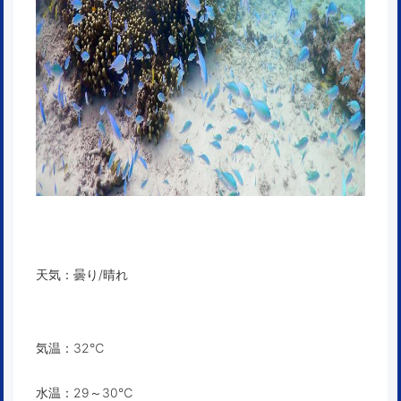
天気：曇り/晴れ
気温：32℃
水温：29～30℃