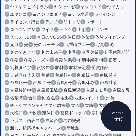
ヤエヤマヒメボタル
ヤシャハゼ
ヤッコエイ
ヤドカリ
ユキンコ
ヨスジフエダイ
ヨナラ水道
ライセンス
ライセンス講習
ランチ
リトクリ
レポート
ロウニンアジ
ワイド
三ツ石
上架
丘ランチ
久しぶりの
今日のMOSS
休日
休業
体験ダイビング
元旦
光
光のカーテン
八重山ブルー
写真
冬
冬のできごと
冬の出来事
冬季
冬季休業
冬季休業期間
冬期
冬期シーズン
冬期休業
冬期休業期間
初潜り
到着ダイブ
反水面
取材
取材決定
受賞作品
古見きゅう氏
台風
台風11号
台風12号
台風14号
台風18号
台風22号
台風6号
台風休み
台風対策
台風接近中
台風暴風域
台風通過
台風１１号
台風９号
名蔵湾
告知
回遊魚
地形
地形ポイント
夕陽
多テジマキンチャクダイ幼魚
大仏
大崎
大崎エリア
大晦日
大物
定休日
宮良ドロップ
寒緋桜
Reserve
ご予約
小浜島・西表島
展望台
島内観光
新しい旅応援キャンペーン
新城島
日の目に当たらない写真館
旧盆
春休み
景色
景観