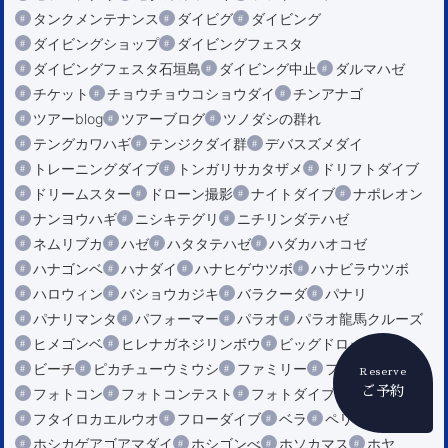
タンクメンテナンス
ダイビグ
ダイビング
ダイビングショップ
ダイビングフェスタ
ダイビングフェスタ石垣島
ダイビング中止
ダルマハゼ
チケット
チョウチョウコショウダイ
チンアナゴ
ツアーblog
ツアーブログ
ツノダシの群れ
テングカワハギ
テンジクダイ群
デバスズメダイ
トレーニングダイブ
トンガリサカタザメ
ドリフトダイブ
ドリームスター
ドローン撮影
ナイトダイブ
ナポレオン
ナンヨウハギ
ニシキテグリ
ニチリンダテハゼ
ネムリブカ
ハゼ
ハタタテハゼ
ハダカハオコゼ
ハナゴンベ
ハナダイ
ハナヒゲウツボ
ハナビラウツボ
ハロウィン
バショウカジキ
バラクーダ
パナリ
パナリマンタ
パフォーマー
パラオ
パラオ龍馬クルーズ
ヒメゴンベ
ヒレナガネジリンボウ
ビッグドロップ
ビーチ
ピカチューウミウシ
ファミリー
フエダイ
Reserve
ご予約
フォトコン
フォトコンテスト
フォトダイブ
フタイロカエルウオ
フローダイブ
ベラ
ペリリュー
ホシカゲアゴアマダイ
ホシゴンべ
ホソカマス
ホヤ