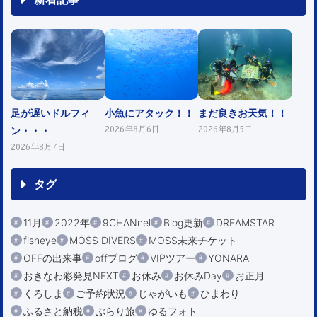
足が遅いドルフィ
小魚にアタック！！
まだ良きお天気！！
ン・・・
2026年8月6日
2026年8月5日
2026年8月7日
タグ
11月
2022年
9CHANnel
Blog更新
DREAMSTAR
fisheye
MOSS DIVERS
MOSS未来チケット
OFFの出来事
offブログ
VIPツアー
YONARA
おきなわ彩発見NEXT
お休み
お休みDay
お正月
くろしま
ご予約状況
じゃがいも
ひまわり
ふるさと納税
ぶらり旅
ゆるフォト