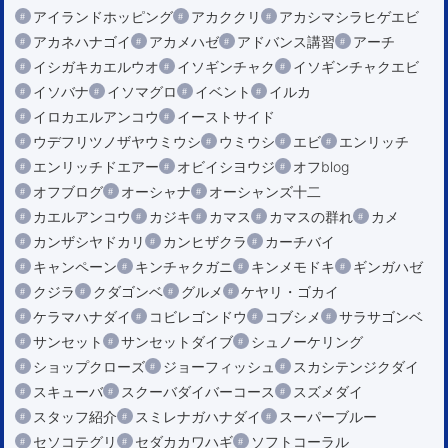
アイランドホッピング
アカククリ
アカシマシラヒゲエビ
アカネハナゴイ
アカメハゼ
アドバンス講習
アーチ
イシガキカエルウオ
イソギンチャク
イソギンチャクエビ
イソバナ
イソマグロ
イベント
イルカ
イロカエルアンコウ
イーストサイド
ウデフリツノザヤウミウシ
ウミウシ
エビ
エンリッチ
エンリッチドエアー
オビイシヨウジ
オフblog
オフブログ
オーシャナ
オーシャンズ十二
カエルアンコウ
カジキ
カマス
カマスの群れ
カメ
カンザシヤドカリ
カンヒザクラ
カーチバイ
キャンペーン
キンチャクガニ
キンメモドキ
ギンガハゼ
クジラ
クダゴンベ
グルメ
ケヤリ・ゴカイ
ケラマハナダイ
コビレゴンドウ
コブシメ
サラサゴンベ
サンセット
サンセットダイブ
シュノーケリング
ショップクローズ
ジョーフィッシュ
スカシテンジクダイ
スキューバ
スクーバダイバーコース
スズメダイ
スタッフ紹介
スミレナガハナダイ
スーパーブルー
セソコテグリ
セダカカワハギ
ソフトコーラル