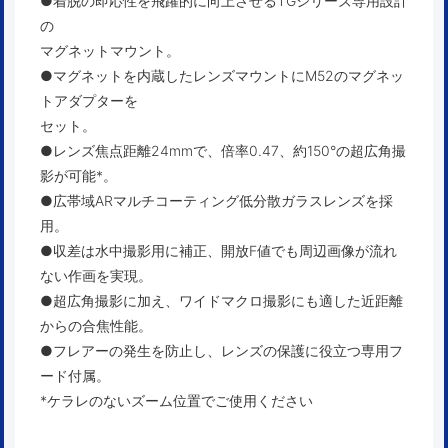
●着脱の即応性を飛躍的に向上させるTGシリーズ専用設計
の
マグネットマウント。
●マグネットを内蔵したレンズマウントにM52のマグネッ
トアダプターを
セット。
●レンズ焦点距離24mmで、倍率0.47、約150°の超広角撮
影が可能*。
●広帯域ARマルチコーティング低分散ガラスレンズを採
用。
●収差は水中撮影用に補正、開放F値でも周辺画像が流れ
ない作画を実現。
●超広角撮影に加え、ワイドマクロ撮影にも適した近距離
からの合焦性能。
●フレアーの発生を防止し、レンズの保護に役立つ専用フ
ード付属。
*ケラレのないズーム位置でご使用ください