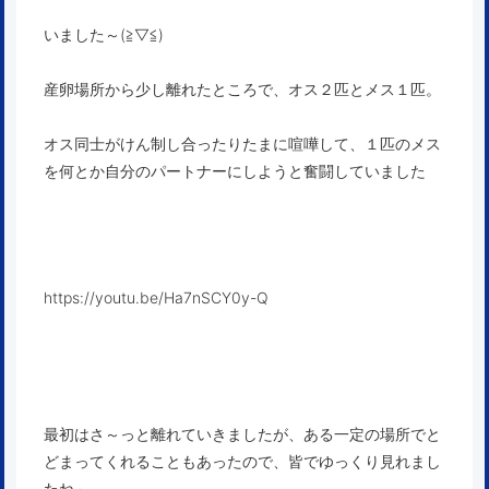
いました～(≧▽≦)
産卵場所から少し離れたところで、オス２匹とメス１匹。
オス同士がけん制し合ったりたまに喧嘩して、１匹のメス
を何とか自分のパートナーにしようと奮闘していました
https://youtu.be/Ha7nSCY0y-Q
最初はさ～っと離れていきましたが、ある一定の場所でと
どまってくれることもあったので、皆でゆっくり見れまし
たね～