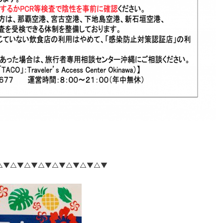
△▼△▼△▼△▼△▼△▼△▼△▼