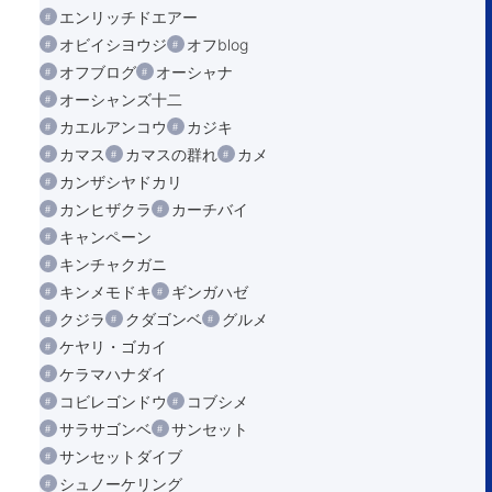
エンリッチドエアー
オビイシヨウジ
オフblog
オフブログ
オーシャナ
オーシャンズ十二
カエルアンコウ
カジキ
カマス
カマスの群れ
カメ
カンザシヤドカリ
カンヒザクラ
カーチバイ
キャンペーン
キンチャクガニ
キンメモドキ
ギンガハゼ
クジラ
クダゴンベ
グルメ
ケヤリ・ゴカイ
ケラマハナダイ
コビレゴンドウ
コブシメ
サラサゴンベ
サンセット
サンセットダイブ
シュノーケリング