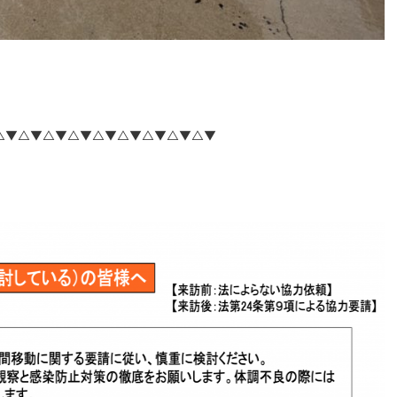
△▼△▼△▼△▼△▼△▼△▼△▼△▼