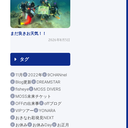
まだ良きお天気！！
2026年8月5日
タグ
11月
2022年
9CHANnel
Blog更新
DREAMSTAR
fisheye
MOSS DIVERS
MOSS未来チケット
OFFの出来事
offブログ
VIPツアー
YONARA
おきなわ彩発見NEXT
お休み
お休みDay
お正月