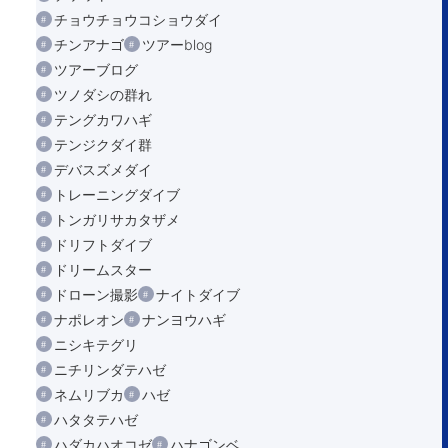
チョウチョウコショウダイ
チンアナゴ
ツアーblog
ツアーブログ
ツノダシの群れ
テングカワハギ
テンジクダイ群
デバスズメダイ
トレーニングダイブ
トンガリサカタザメ
ドリフトダイブ
ドリームスター
ドローン撮影
ナイトダイブ
ナポレオン
ナンヨウハギ
ニシキテグリ
ニチリンダテハゼ
ネムリブカ
ハゼ
ハタタテハゼ
ハダカハオコゼ
ハナゴンベ