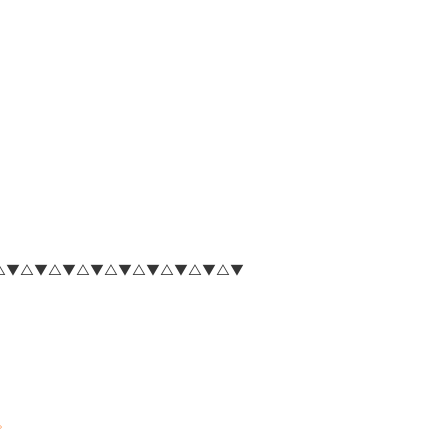
△▼△▼△▼△▼△▼△▼△▼△▼△▼
。