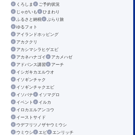
くろしま
ご予約状況
じゃがいも
ひまわり
ふるさと納税
ぶらり旅
ゆるフォト
アイランドホッピング
アカククリ
アカシマシラヒゲエビ
アカネハナゴイ
アカメハゼ
アドバンス講習
アーチ
イシガキカエルウオ
イソギンチャク
イソギンチャクエビ
イソバナ
イソマグロ
イベント
イルカ
イロカエルアンコウ
イーストサイド
ウデフリツノザヤウミウシ
ウミウシ
エビ
エンリッチ