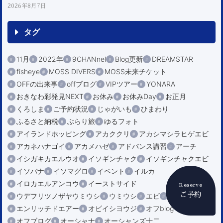
2026年8月7日
タグ
11月
2022年
9CHANnel
Blog更新
DREAMSTAR
fisheye
MOSS DIVERS
MOSS未来チケット
OFFの出来事
offブログ
VIPツアー
YONARA
おきなわ彩発見NEXT
お休み
お休みDay
お正月
くろしま
ご予約状況
じゃがいも
ひまわり
ふるさと納税
ぶらり旅
ゆるフォト
アイランドホッピング
アカククリ
アカシマシラヒゲエビ
アカネハナゴイ
アカメハゼ
アドバンス講習
アーチ
イシガキカエルウオ
イソギンチャク
イソギンチャクエビ
イソバナ
イソマグロ
イベント
イルカ
イロカエルアンコウ
イーストサイド
Reserve
ご予約
ウデフリツノザヤウミウシ
ウミウシ
エビ
エンリッチ
エンリッチドエアー
オビイシヨウジ
オフblog
オフブログ
オーシャナ
オーシャンズ十二