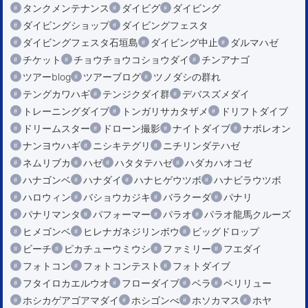
タンクメンテナンス
ダイビグ
ダイビング
ダイビングショップ
ダイビングフェスタ
ダイビングフェスタ石垣島
ダイビング中止
ダルマハゼ
チケット
チョウチョウコショウダイ
チンアナゴ
ツアーblog
ツアーブログ
ツノダシの群れ
テングカワハギ
テンジクダイ群
デバスズメダイ
トレーニングダイブ
トンガリサカタザメ
ドリフトダイブ
ドリームスター
ドローン撮影
ナイトダイブ
ナポレオン
ナンヨウハギ
ニシキテグリ
ニチリンダテハゼ
ネムリブカ
ハゼ
ハタタテハゼ
ハダカハオコゼ
ハナゴンベ
ハナダイ
ハナヒゲウツボ
ハナビラウツボ
ハロウィン
バショウカジキ
バラクーダ
パナリ
パナリマンタ
パフォーマー
パラオ
パラオ龍馬クルーズ
ヒメゴンベ
ヒレナガネジリンボウ
ビッグドロップ
ビーチ
ピカチューウミウシ
ファミリー
フエダイ
フォトコン
フォトコンテスト
フォトダイブ
フタイロカエルウオ
フローダイブ
ベラ
ペリリュー
ホシカゲアゴアマダイ
ホシゴンべ
ホソカマス
ホヤ