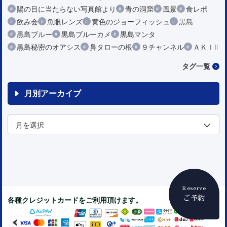
陽の目に当たらない写真館より
青の洞窟
風景
食レポ
飲み会
魚眼レンズ
黄色のジョーフィッシュ
黒島
黒島ブルー
黒島ブルーカメ
黒島マンタ
黒島秘密のオアシス
鼻タローの根
９チャンネル
ＡＫＩⅡ
タグ一覧
月別アーカイブ
Reserve
ご予約
各種クレジットカードをご利用頂けます。