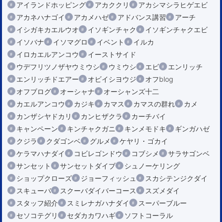
アイランドホッピング
アカククリ
アカシマシラヒゲエビ
アカネハナゴイ
アカメハゼ
アドバンス講習
アーチ
イシガキカエルウオ
イソギンチャク
イソギンチャクエビ
イソバナ
イソマグロ
イベント
イルカ
イロカエルアンコウ
イーストサイド
ウデフリツノザヤウミウシ
ウミウシ
エビ
エンリッチ
エンリッチドエアー
オビイシヨウジ
オフblog
オフブログ
オーシャナ
オーシャンズ十二
カエルアンコウ
カジキ
カマス
カマスの群れ
カメ
カンザシヤドカリ
カンヒザクラ
カーチバイ
キャンペーン
キンチャクガニ
キンメモドキ
ギンガハゼ
クジラ
クダゴンベ
グルメ
ケヤリ・ゴカイ
ケラマハナダイ
コビレゴンドウ
コブシメ
サラサゴンベ
サンセット
サンセットダイブ
シュノーケリング
ショップクローズ
ジョーフィッシュ
スカシテンジクダイ
スキューバ
スクーバダイバーコース
スズメダイ
スタッフ紹介
スミレナガハナダイ
スーパーブルー
セソコテグリ
セダカカワハギ
ソフトコーラル