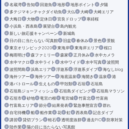
名蔵湾
告知
回遊魚
地形
地形ポイント
夕陽
多テジマキンチャクダイ幼魚
大仏
大崎
大崎エリア
大晦日
大物
定休日
宮良ドロップ
寒緋桜
小浜島・西表島
展望台
島内観光
新しい旅応援キャンペーン
新城島
日の目に当たらない写真館
旧盆
春休み
景色
景観
東京オリンピック2020
東海岸
東海岸エリア
桜口
梅雨明け
森ファミリー
森家
正月休み
水中カメラ
水中マクロ
水中ライト
水中ワイド
水中写真
波照間
波照間島
浜島エリア
浮遊系
浮遊系ダイブ
海なしblog
海外ツアー
海外ツアー
海底温泉
海開き
温泉
港
港パトロール
生えもの
甲殻類
石垣
石垣島
石垣島ジョーフィッシュ
石垣島ダイビング
石垣島マラソン
石垣市
砂地
竜宮の根
竜宮城
竹富北
竹富南
竹富島エリア
節分
結果発表
緊急事態宣言
群れ
自宅待機
船
船作業
花
虹
西表島
記念ダイブ
講習
貸切プラン
軽石
透明度抜群
過去PIC
防寒対策
陸作業
陽の目に当たらない写真館