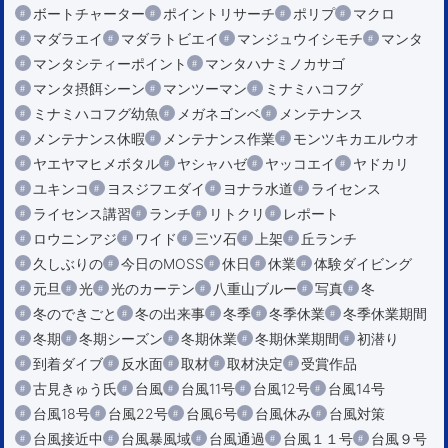
ボートチャーター
ポイントリサーチ
ポリプ
マクロ
マダラエイ
マダラトビエイ
マンジュウイシモチ
マンタ
マンタシティーポイント
マンタハナミノカサゴ
マンタ摂餌シーン
マンツーマン
ミナミハコフグ
ミナミハコフグ幼魚
メガネゴンベ
メンテナンス
メンテナンス休暇
メンテナンス作業
モンツキカエルウオ
ヤエヤマヒメボタル
ヤシャハゼ
ヤッコエイ
ヤドカリ
ユキンコ
ヨスジフエダイ
ヨナラ水道
ライセンス
ライセンス講習
ランチ
リトクリ
レポート
ロウニンアジ
ワイド
三ツ石
上架
丘ランチ
久しぶりの
今日のMOSS
休日
休業
体験ダイビング
元旦
光
光のカーテン
八重山ブルー
写真
冬
冬のできごと
冬の出来事
冬季
冬季休業
冬季休業期間
冬期
冬期シーズン
冬期休業
冬期休業期間
初潜り
到着ダイブ
反水面
取材
取材決定
受賞作品
古見きゅう氏
台風
台風11号
台風12号
台風14号
台風18号
台風22号
台風6号
台風休み
台風対策
台風接近中
台風暴風域
台風通過
台風１１号
台風９号