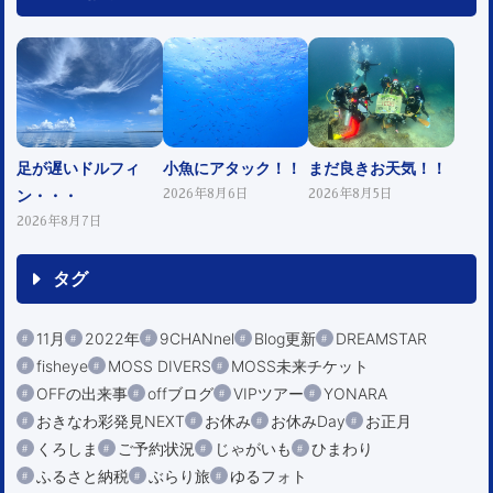
足が遅いドルフィ
小魚にアタック！！
まだ良きお天気！！
ン・・・
2026年8月6日
2026年8月5日
2026年8月7日
タグ
11月
2022年
9CHANnel
Blog更新
DREAMSTAR
fisheye
MOSS DIVERS
MOSS未来チケット
OFFの出来事
offブログ
VIPツアー
YONARA
おきなわ彩発見NEXT
お休み
お休みDay
お正月
くろしま
ご予約状況
じゃがいも
ひまわり
ふるさと納税
ぶらり旅
ゆるフォト