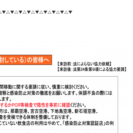
△▼△▼△▼△▼△▼△▼△▼△▼△▼