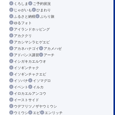
くろしま
ご予約状況
じゃがいも
ひまわり
ふるさと納税
ぶらり旅
ゆるフォト
アイランドホッピング
アカククリ
アカシマシラヒゲエビ
アカネハナゴイ
アカメハゼ
アドバンス講習
アーチ
イシガキカエルウオ
イソギンチャク
イソギンチャクエビ
イソバナ
イソマグロ
イベント
イルカ
イロカエルアンコウ
イーストサイド
ウデフリツノザヤウミウシ
ウミウシ
エビ
エンリッチ