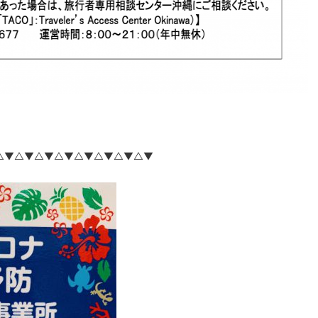
△▼△▼△▼△▼△▼△▼△▼△▼