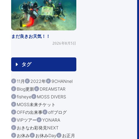
まだ良きお天気！！
2026年8月5日
タグ
11月
2022年
9CHANnel
Blog更新
DREAMSTAR
fisheye
MOSS DIVERS
MOSS未来チケット
OFFの出来事
offブログ
VIPツアー
YONARA
おきなわ彩発見NEXT
お休み
お休みDay
お正月