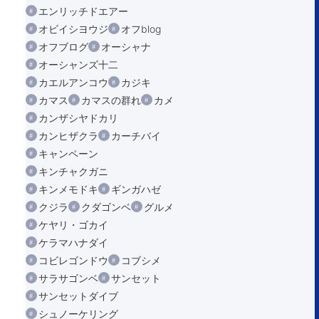
エンリッチドエアー
オビイシヨウジ
オフblog
オフブログ
オーシャナ
オーシャンズ十二
カエルアンコウ
カジキ
カマス
カマスの群れ
カメ
カンザシヤドカリ
カンヒザクラ
カーチバイ
キャンペーン
キンチャクガニ
キンメモドキ
ギンガハゼ
クジラ
クダゴンベ
グルメ
ケヤリ・ゴカイ
ケラマハナダイ
コビレゴンドウ
コブシメ
サラサゴンベ
サンセット
サンセットダイブ
シュノーケリング