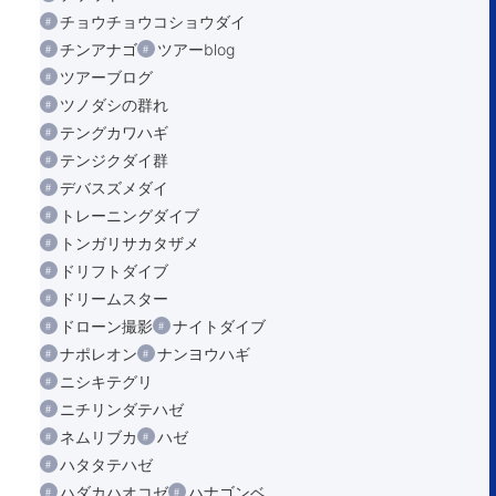
チョウチョウコショウダイ
チンアナゴ
ツアーblog
ツアーブログ
ツノダシの群れ
テングカワハギ
テンジクダイ群
デバスズメダイ
トレーニングダイブ
トンガリサカタザメ
ドリフトダイブ
ドリームスター
ドローン撮影
ナイトダイブ
ナポレオン
ナンヨウハギ
ニシキテグリ
ニチリンダテハゼ
ネムリブカ
ハゼ
ハタタテハゼ
ハダカハオコゼ
ハナゴンベ