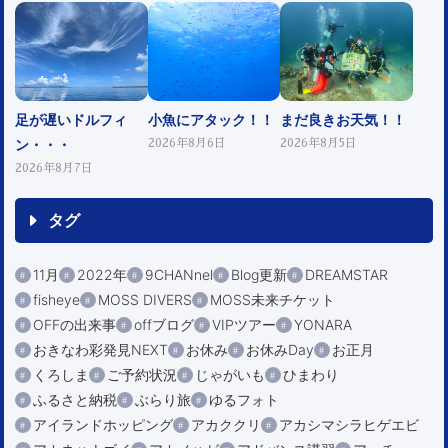
足が遅いドルフィ
小魚にアタック！！
まだ良きお天気！！
ン・・・
2026年8月6日
2026年8月5日
2026年8月7日
タグ
11月
2022年
9CHANnel
Blog更新
DREAMSTAR
fisheye
MOSS DIVERS
MOSS未来チケット
OFFの出来事
offブログ
VIPツアー
YONARA
おきなわ彩発見NEXT
お休み
お休みDay
お正月
くろしま
ご予約状況
じゃがいも
ひまわり
ふるさと納税
ぶらり旅
ゆるフォト
アイランドホッピング
アカククリ
アカシマシラヒゲエビ