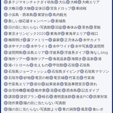
多テジマキンチャクダイ幼魚
大仏
大崎
大崎エリア
大晦日
大物
定休日
宮良ドロップ
寒緋桜
小浜島・西表島
展望台
島内観光
新しい旅応援キャンペーン
新城島
日の目に当たらない写真館
旧盆
春休み
景色
景観
東京オリンピック2020
東海岸
東海岸エリア
桜口
梅雨明け
森ファミリー
森家
正月休み
水中カメラ
水中マクロ
水中ライト
水中ワイド
水中写真
波照間
波照間島
浜島エリア
浮遊系
浮遊系ダイブ
海なしblog
海外ツアー
海外ツアー
海底温泉
海開き
温泉
港
港パトロール
生えもの
甲殻類
石垣
石垣島
石垣島ジョーフィッシュ
石垣島ダイビング
石垣島マラソン
石垣市
砂地
竜宮の根
竜宮城
竹富北
竹富南
竹富島エリア
節分
結果発表
緊急事態宣言
群れ
自宅待機
船
船作業
花
虹
西表島
記念ダイブ
講習
貸切プラン
軽石
透明度抜群
過去PIC
防寒対策
陸作業
陽の目に当たらない写真館
陽の目に当たらない写真館より
青の洞窟
風景
食レポ