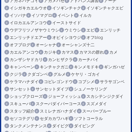
アカネハナゴイ
アカメハゼ
アドバンス講習
アーチ
イシガキカエルウオ
イソギンチャク
イソギンチャクエビ
イソバナ
イソマグロ
イベント
イルカ
イロカエルアンコウ
イーストサイド
ウデフリツノザヤウミウシ
ウミウシ
エビ
エンリッチ
エンリッチドエアー
オビイシヨウジ
オフblog
オフブログ
オーシャナ
オーシャンズ十二
カエルアンコウ
カジキ
カマス
カマスの群れ
カメ
カンザシヤドカリ
カンヒザクラ
カーチバイ
キャンペーン
キンチャクガニ
キンメモドキ
ギンガハゼ
クジラ
クダゴンベ
グルメ
ケヤリ・ゴカイ
ケラマハナダイ
コビレゴンドウ
コブシメ
サラサゴンベ
サンセット
サンセットダイブ
シュノーケリング
ショップクローズ
ジョーフィッシュ
スカシテンジクダイ
スキューバ
スクーバダイバーコース
スズメダイ
スタッフ紹介
スミレナガハナダイ
スーパーブルー
セソコテグリ
セダカカワハギ
ソフトコーラル
タンクメンテナンス
ダイビグ
ダイビング