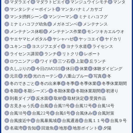
マダラエイ
マダラトビエイ
マンジュウイシモチ
マンタ
マンタシティーポイント
マンタハナミノカサゴ
マンタ摂餌シーン
マンツーマン
ミナミハコフグ
ミナミハコフグ幼魚
メガネゴンベ
メンテナンス
メンテナンス休暇
メンテナンス作業
モンツキカエルウオ
ヤエヤマヒメボタル
ヤシャハゼ
ヤッコエイ
ヤドカリ
ユキンコ
ヨスジフエダイ
ヨナラ水道
ライセンス
ライセンス講習
ランチ
リトクリ
レポート
ロウニンアジ
ワイド
三ツ石
上架
丘ランチ
久しぶりの
今日のMOSS
休日
休業
体験ダイビング
元旦
光
光のカーテン
八重山ブルー
写真
冬
冬のできごと
冬の出来事
冬季
冬季休業
冬季休業期間
冬期
冬期シーズン
冬期休業
冬期休業期間
初潜り
到着ダイブ
反水面
取材
取材決定
受賞作品
古見きゅう氏
台風
台風11号
台風12号
台風14号
台風18号
台風22号
台風6号
台風休み
台風対策
台風接近中
台風暴風域
台風通過
台風１１号
台風９号
名蔵湾
告知
回遊魚
地形
地形ポイント
夕陽