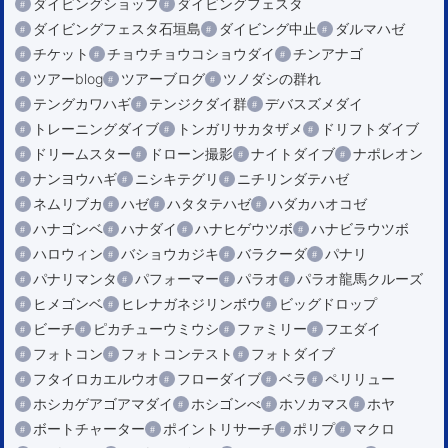
ダイビングショップ
ダイビングフェスタ
ダイビングフェスタ石垣島
ダイビング中止
ダルマハゼ
チケット
チョウチョウコショウダイ
チンアナゴ
ツアーblog
ツアーブログ
ツノダシの群れ
テングカワハギ
テンジクダイ群
デバスズメダイ
トレーニングダイブ
トンガリサカタザメ
ドリフトダイブ
ドリームスター
ドローン撮影
ナイトダイブ
ナポレオン
ナンヨウハギ
ニシキテグリ
ニチリンダテハゼ
ネムリブカ
ハゼ
ハタタテハゼ
ハダカハオコゼ
ハナゴンベ
ハナダイ
ハナヒゲウツボ
ハナビラウツボ
ハロウィン
バショウカジキ
バラクーダ
パナリ
パナリマンタ
パフォーマー
パラオ
パラオ龍馬クルーズ
ヒメゴンベ
ヒレナガネジリンボウ
ビッグドロップ
ビーチ
ピカチューウミウシ
ファミリー
フエダイ
フォトコン
フォトコンテスト
フォトダイブ
フタイロカエルウオ
フローダイブ
ベラ
ペリリュー
ホシカゲアゴアマダイ
ホシゴンべ
ホソカマス
ホヤ
ボートチャーター
ポイントリサーチ
ポリプ
マクロ