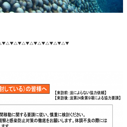
△▼△▼△▼△▼△▼△▼△▼△▼△▼