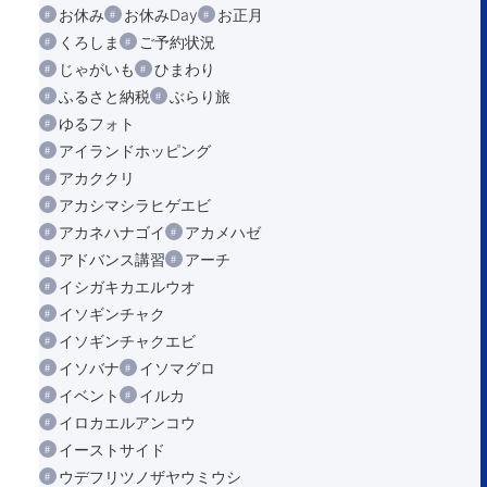
お休み
お休みDay
お正月
くろしま
ご予約状況
じゃがいも
ひまわり
ふるさと納税
ぶらり旅
ゆるフォト
アイランドホッピング
アカククリ
アカシマシラヒゲエビ
アカネハナゴイ
アカメハゼ
アドバンス講習
アーチ
イシガキカエルウオ
イソギンチャク
イソギンチャクエビ
イソバナ
イソマグロ
イベント
イルカ
イロカエルアンコウ
イーストサイド
ウデフリツノザヤウミウシ