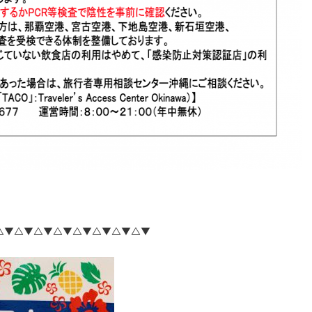
△▼△▼△▼△▼△▼△▼△▼△▼