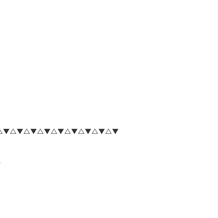
△▼△▼△▼△▼△▼△▼△▼△▼△▼
。