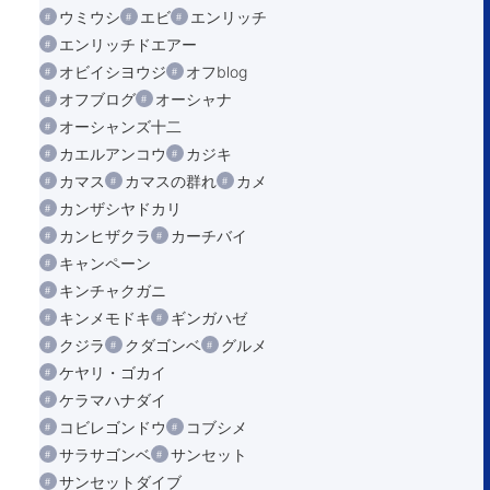
ウミウシ
エビ
エンリッチ
エンリッチドエアー
オビイシヨウジ
オフblog
オフブログ
オーシャナ
オーシャンズ十二
カエルアンコウ
カジキ
カマス
カマスの群れ
カメ
カンザシヤドカリ
カンヒザクラ
カーチバイ
キャンペーン
キンチャクガニ
キンメモドキ
ギンガハゼ
クジラ
クダゴンベ
グルメ
ケヤリ・ゴカイ
ケラマハナダイ
コビレゴンドウ
コブシメ
サラサゴンベ
サンセット
サンセットダイブ