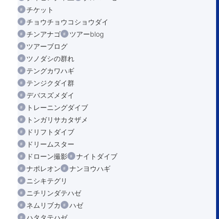
チケット
チョウチョウコショウダイ
チンアナゴ
ツアーblog
ツアーブログ
ツノダシの群れ
テングカワハギ
テンジクダイ群
デバスズメダイ
トレーニングダイブ
トンガリサカタザメ
ドリフトダイブ
ドリームスター
ドローン撮影
ナイトダイブ
ナポレオン
ナンヨウハギ
ニシキテグリ
ニチリンダテハゼ
ネムリブカ
ハゼ
ハタタテハゼ