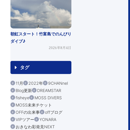
朝虹スタート！竹富島でのんびり
ダイブ♪
2026年8月4日
タグ
11月
2022年
9CHANnel
Blog更新
DREAMSTAR
fisheye
MOSS DIVERS
MOSS未来チケット
OFFの出来事
offブログ
VIPツアー
YONARA
おきなわ彩発見NEXT