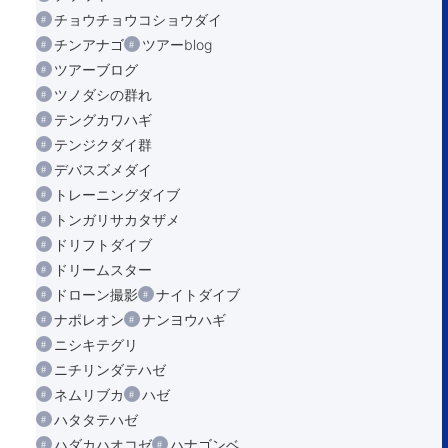
チョウチョウコショウダイ
チンアナゴ
ツアーblog
ツアーブログ
ツノダシの群れ
テングカワハギ
テンジクダイ群
デバスズメダイ
トレーニングダイブ
トンガリサカタザメ
ドリフトダイブ
ドリームスター
ドローン撮影
ナイトダイブ
ナポレオン
ナンヨウハギ
ニシキテグリ
ニチリンダテハゼ
ネムリブカ
ハゼ
ハタタテハゼ
ハダカハオコゼ
ハナゴンベ