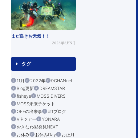
まだ良きお天気！！
2026年8月5日
タグ
11月
2022年
9CHANnel
Blog更新
DREAMSTAR
fisheye
MOSS DIVERS
MOSS未来チケット
OFFの出来事
offブログ
VIPツアー
YONARA
おきなわ彩発見NEXT
お休み
お休みDay
お正月