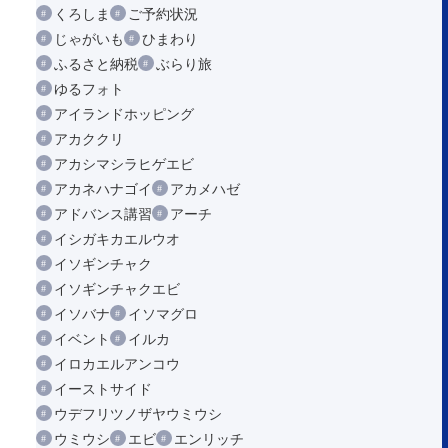
くろしま
ご予約状況
じゃがいも
ひまわり
ふるさと納税
ぶらり旅
ゆるフォト
アイランドホッピング
アカククリ
アカシマシラヒゲエビ
アカネハナゴイ
アカメハゼ
アドバンス講習
アーチ
イシガキカエルウオ
イソギンチャク
イソギンチャクエビ
イソバナ
イソマグロ
イベント
イルカ
イロカエルアンコウ
イーストサイド
ウデフリツノザヤウミウシ
ウミウシ
エビ
エンリッチ