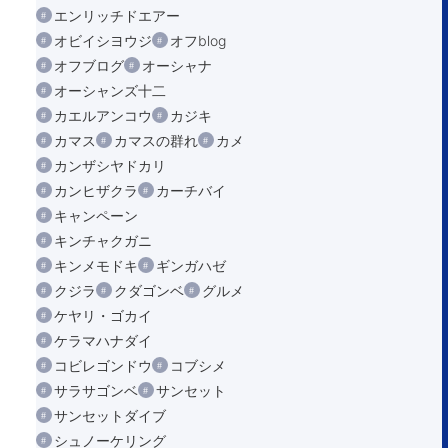
エンリッチドエアー
オビイシヨウジ
オフblog
オフブログ
オーシャナ
オーシャンズ十二
カエルアンコウ
カジキ
カマス
カマスの群れ
カメ
カンザシヤドカリ
カンヒザクラ
カーチバイ
キャンペーン
キンチャクガニ
キンメモドキ
ギンガハゼ
クジラ
クダゴンベ
グルメ
ケヤリ・ゴカイ
ケラマハナダイ
コビレゴンドウ
コブシメ
サラサゴンベ
サンセット
サンセットダイブ
シュノーケリング