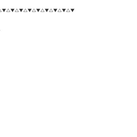
△▼△▼△▼△▼△▼△▼△▼△▼△▼
。