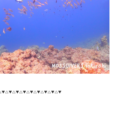
△▼△▼△▼△▼△▼△▼△▼△▼△▼