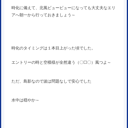
時化に備えて、北風ビュービューになっても大丈夫なエリ
アへ朝一から行っておきましょう～
時化のタイミングは１本目上がった頃でした。
エントリーの時と空模様が全然違う（〇□〇）風つよ～
ただ、島影なので波は問題なしで安心でした
水中は穏やか～