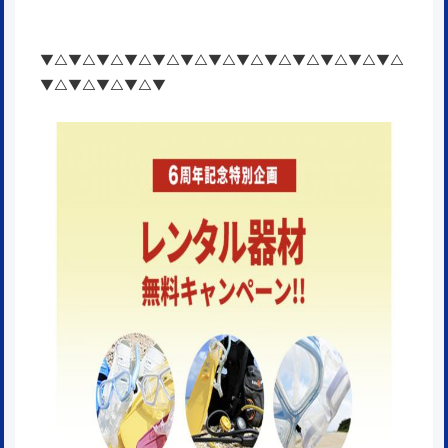
▼△▼△▼△▼△▼△▼△▼△▼△▼△▼△▼△▼△▼△
▼△▼△▼△▼△▼