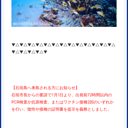
▼△▼△▼△▼△▼△▼△▼△▼△▼△▼△▼△▼△▼△
▼△▼△▼△▼△▼
【石垣島へ来島される方にお知らせ】
石垣市長からの要請で7月1日より、出発前
72時間以内
の
PCR検査
か
抗原検査
、または
ワクチン接種2回
のいずれか
を行い、陰性や接種の
証明書を提示
を義務としました。