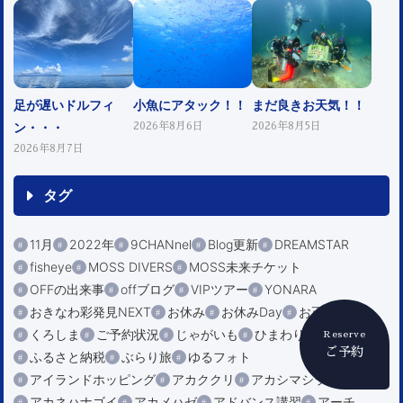
足が遅いドルフィ
小魚にアタック！！
まだ良きお天気！！
ン・・・
2026年8月6日
2026年8月5日
2026年8月7日
タグ
11月
2022年
9CHANnel
Blog更新
DREAMSTAR
fisheye
MOSS DIVERS
MOSS未来チケット
OFFの出来事
offブログ
VIPツアー
YONARA
おきなわ彩発見NEXT
お休み
お休みDay
お正月
くろしま
ご予約状況
じゃがいも
ひまわり
Reserve
ご予約
ふるさと納税
ぶらり旅
ゆるフォト
アイランドホッピング
アカククリ
アカシマシラヒゲエビ
アカネハナゴイ
アカメハゼ
アドバンス講習
アーチ