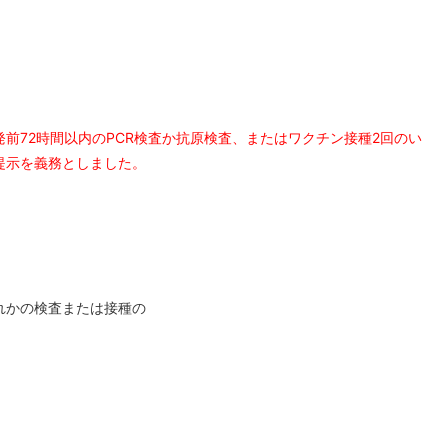
発前
72時間以内
の
PCR検査
か
抗原検査
、または
ワクチン接種2回
のい
提示
を義務としました。
れかの検査または接種の