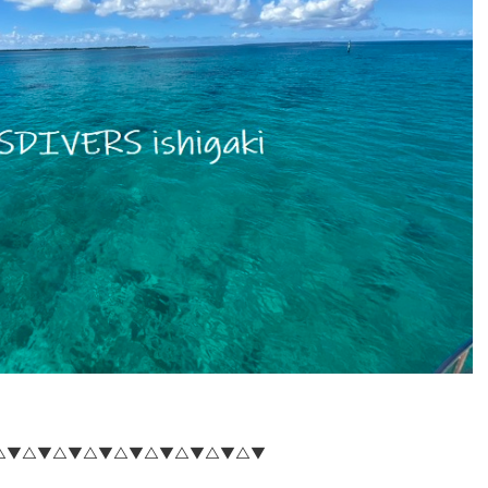
△▼△▼△▼△▼△▼△▼△▼△▼△▼