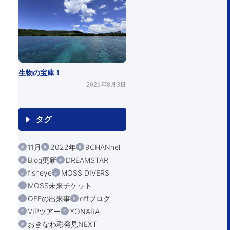
生物の宝庫！
2026年8月3日
タグ
11月
2022年
9CHANnel
Blog更新
DREAMSTAR
fisheye
MOSS DIVERS
MOSS未来チケット
OFFの出来事
offブログ
VIPツアー
YONARA
おきなわ彩発見NEXT