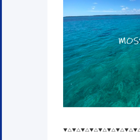
▼△▼△▼△▼△▼△▼△▼△▼△▼