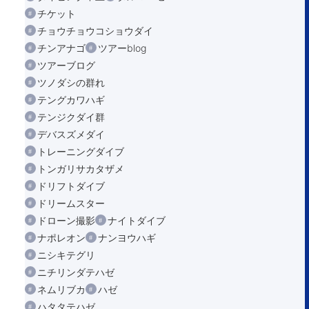
チケット
チョウチョウコショウダイ
チンアナゴ
ツアーblog
ツアーブログ
ツノダシの群れ
テングカワハギ
テンジクダイ群
デバスズメダイ
トレーニングダイブ
トンガリサカタザメ
ドリフトダイブ
ドリームスター
ドローン撮影
ナイトダイブ
ナポレオン
ナンヨウハギ
ニシキテグリ
ニチリンダテハゼ
ネムリブカ
ハゼ
ハタタテハゼ