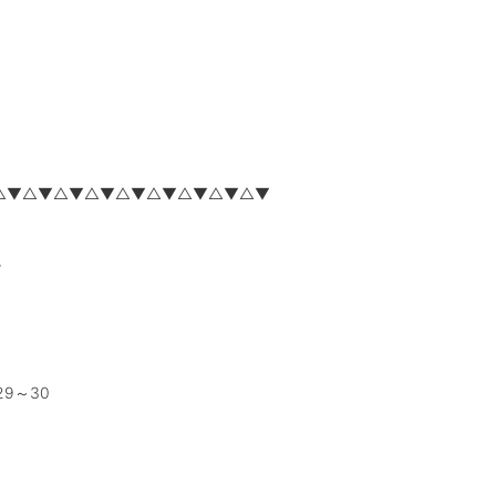
△▼△▼△▼△▼△▼△▼△▼△▼△▼
。
29～30