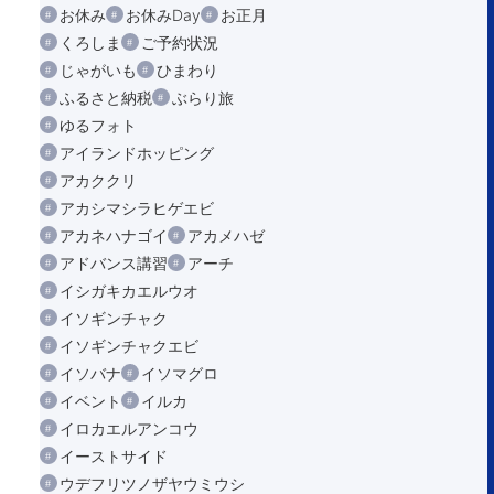
お休み
お休みDay
お正月
くろしま
ご予約状況
じゃがいも
ひまわり
ふるさと納税
ぶらり旅
ゆるフォト
アイランドホッピング
アカククリ
アカシマシラヒゲエビ
アカネハナゴイ
アカメハゼ
アドバンス講習
アーチ
イシガキカエルウオ
イソギンチャク
イソギンチャクエビ
イソバナ
イソマグロ
イベント
イルカ
イロカエルアンコウ
イーストサイド
ウデフリツノザヤウミウシ