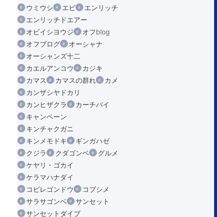
ウミウシ
エビ
エンリッチ
エンリッチドエアー
オビイシヨウジ
オフblog
オフブログ
オーシャナ
オーシャンズ十二
カエルアンコウ
カジキ
カマス
カマスの群れ
カメ
カンザシヤドカリ
カンヒザクラ
カーチバイ
キャンペーン
キンチャクガニ
キンメモドキ
ギンガハゼ
クジラ
クダゴンベ
グルメ
ケヤリ・ゴカイ
ケラマハナダイ
コビレゴンドウ
コブシメ
サラサゴンベ
サンセット
サンセットダイブ