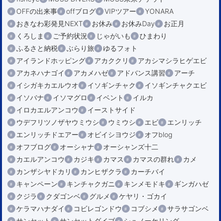
OFFの出来事
offブログ
VIPツアー
YONARA
おきなわ彩発見NEXT
お休み
お休みDay
お正月
くろしま
ご予約状況
じゃがいも
ひまわり
ふるさと納税
ぶらり旅
ゆるフォト
アイランドホッピング
アカククリ
アカシマシラヒゲエビ
アカネハナゴイ
アカメハゼ
アドバンス講習
アーチ
イシガキカエルウオ
イソギンチャク
イソギンチャクエビ
イソバナ
イソマグロ
イベント
イルカ
イロカエルアンコウ
イーストサイド
ウデフリツノザヤウミウシ
ウミウシ
エビ
エンリッチ
エンリッチドエアー
オビイシヨウジ
オフblog
オフブログ
オーシャナ
オーシャンズ十二
カエルアンコウ
カジキ
カマス
カマスの群れ
カメ
カンザシヤドカリ
カンヒザクラ
カーチバイ
キャンペーン
キンチャクガニ
キンメモドキ
ギンガハゼ
クジラ
クダゴンベ
グルメ
ケヤリ・ゴカイ
ケラマハナダイ
コビレゴンドウ
コブシメ
サラサゴンベ
サンセット
サンセットダイブ
シュノーケリング