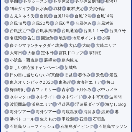
冬期
冬期シーズン
冬期休業
冬期休業期間
初潜り
到着ダイブ
反水面
取材
取材決定
受賞作品
古見きゅう氏
台風
台風11号
台風12号
台風14号
台風18号
台風22号
台風6号
台風休み
台風対策
台風接近中
台風暴風域
台風通過
台風１１号
台風９号
名蔵湾
告知
回遊魚
地形
地形ポイント
夕陽
多テジマキンチャクダイ幼魚
大仏
大崎
大崎エリア
大晦日
大物
定休日
宮良ドロップ
寒緋桜
小浜島・西表島
展望台
島内観光
新しい旅応援キャンペーン
新城島
日の目に当たらない写真館
旧盆
春休み
景色
景観
東京オリンピック2020
東海岸
東海岸エリア
桜口
梅雨明け
森ファミリー
森家
正月休み
水中カメラ
水中マクロ
水中ライト
水中ワイド
水中写真
波照間
波照間島
浜島エリア
浮遊系
浮遊系ダイブ
海なしblog
海外ツアー
海外ツアー
海底温泉
海開き
温泉
港
港パトロール
生えもの
甲殻類
石垣
石垣島
石垣島ジョーフィッシュ
石垣島ダイビング
石垣島マラソン