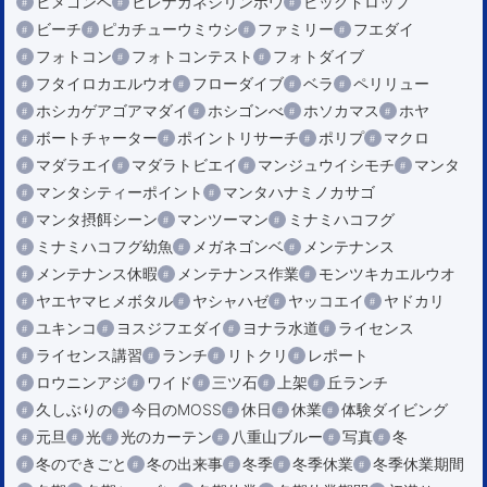
ヒメゴンベ
ヒレナガネジリンボウ
ビッグドロップ
ビーチ
ピカチューウミウシ
ファミリー
フエダイ
フォトコン
フォトコンテスト
フォトダイブ
フタイロカエルウオ
フローダイブ
ベラ
ペリリュー
ホシカゲアゴアマダイ
ホシゴンべ
ホソカマス
ホヤ
ボートチャーター
ポイントリサーチ
ポリプ
マクロ
マダラエイ
マダラトビエイ
マンジュウイシモチ
マンタ
マンタシティーポイント
マンタハナミノカサゴ
マンタ摂餌シーン
マンツーマン
ミナミハコフグ
ミナミハコフグ幼魚
メガネゴンベ
メンテナンス
メンテナンス休暇
メンテナンス作業
モンツキカエルウオ
ヤエヤマヒメボタル
ヤシャハゼ
ヤッコエイ
ヤドカリ
ユキンコ
ヨスジフエダイ
ヨナラ水道
ライセンス
ライセンス講習
ランチ
リトクリ
レポート
ロウニンアジ
ワイド
三ツ石
上架
丘ランチ
久しぶりの
今日のMOSS
休日
休業
体験ダイビング
元旦
光
光のカーテン
八重山ブルー
写真
冬
冬のできごと
冬の出来事
冬季
冬季休業
冬季休業期間