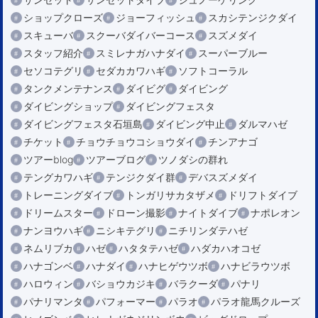
ショップクローズ
ジョーフィッシュ
スカシテンジクダイ
スキューバ
スクーバダイバーコース
スズメダイ
スタッフ紹介
スミレナガハナダイ
スーパーブルー
セソコテグリ
セダカカワハギ
ソフトコーラル
タンクメンテナンス
ダイビグ
ダイビング
ダイビングショップ
ダイビングフェスタ
ダイビングフェスタ石垣島
ダイビング中止
ダルマハゼ
チケット
チョウチョウコショウダイ
チンアナゴ
ツアーblog
ツアーブログ
ツノダシの群れ
テングカワハギ
テンジクダイ群
デバスズメダイ
トレーニングダイブ
トンガリサカタザメ
ドリフトダイブ
ドリームスター
ドローン撮影
ナイトダイブ
ナポレオン
ナンヨウハギ
ニシキテグリ
ニチリンダテハゼ
ネムリブカ
ハゼ
ハタタテハゼ
ハダカハオコゼ
ハナゴンベ
ハナダイ
ハナヒゲウツボ
ハナビラウツボ
ハロウィン
バショウカジキ
バラクーダ
パナリ
パナリマンタ
パフォーマー
パラオ
パラオ龍馬クルーズ