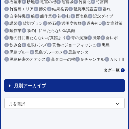
石垣市
砂地
竜宮の根
竜宮城
竹富北
竹富南
竹富島エリア
節分
結果発表
緊急事態宣言
群れ
自宅待機
船
船作業
花
虹
西表島
記念ダイブ
講習
貸切プラン
軽石
透明度抜群
過去PIC
防寒対策
陸作業
陽の目に当たらない写真館
陽の目に当たらない写真館より
青の洞窟
風景
食レポ
飲み会
魚眼レンズ
黄色のジョーフィッシュ
黒島
黒島ブルー
黒島ブルーカメ
黒島マンタ
黒島秘密のオアシス
鼻タローの根
９チャンネル
ＡＫＩⅡ
タグ一覧
月別アーカイブ