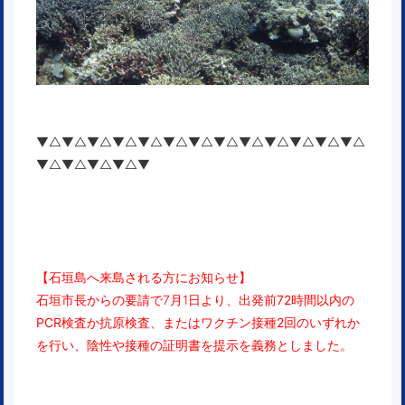
▼△▼△▼△▼△▼△▼△▼△▼△▼△▼△▼△▼△▼△
▼△▼△▼△▼△▼
【石垣島へ来島される方にお知らせ】
石垣市長からの要請で7月1日より、出発前
72時間以内
の
PCR検査
か
抗原検査
、または
ワクチン接種2回
のいずれか
を行い、陰性や接種の
証明書を提示
を義務としました。