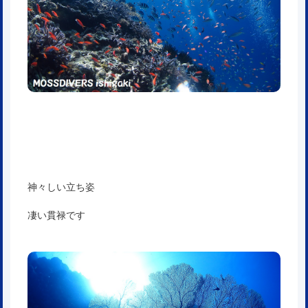
神々しい立ち姿
凄い貫禄です