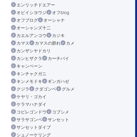
エンリッチドエアー
オビイシヨウジ
オフblog
オフブログ
オーシャナ
オーシャンズ十二
カエルアンコウ
カジキ
カマス
カマスの群れ
カメ
カンザシヤドカリ
カンヒザクラ
カーチバイ
キャンペーン
キンチャクガニ
キンメモドキ
ギンガハゼ
クジラ
クダゴンベ
グルメ
ケヤリ・ゴカイ
ケラマハナダイ
コビレゴンドウ
コブシメ
サラサゴンベ
サンセット
サンセットダイブ
シュノーケリング