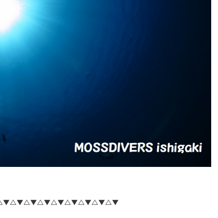
△▼△▼△▼△▼△▼△▼△▼△▼△▼