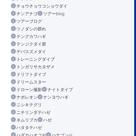
チョウチョウコショウダイ
チンアナゴ
ツアーblog
ツアーブログ
ツノダシの群れ
テングカワハギ
テンジクダイ群
デバスズメダイ
トレーニングダイブ
トンガリサカタザメ
ドリフトダイブ
ドリームスター
ドローン撮影
ナイトダイブ
ナポレオン
ナンヨウハギ
ニシキテグリ
ニチリンダテハゼ
ネムリブカ
ハゼ
ハタタテハゼ
ハダカハオコゼ
ハナゴンベ