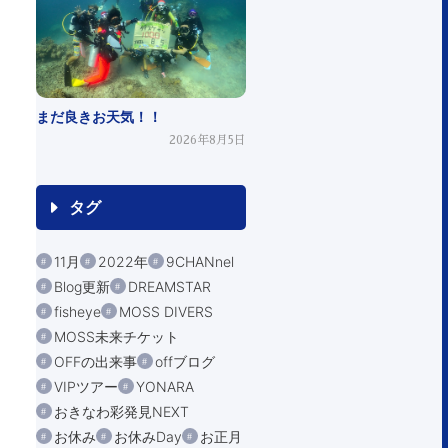
まだ良きお天気！！
2026年8月5日
タグ
11月
2022年
9CHANnel
Blog更新
DREAMSTAR
fisheye
MOSS DIVERS
MOSS未来チケット
OFFの出来事
offブログ
VIPツアー
YONARA
おきなわ彩発見NEXT
お休み
お休みDay
お正月