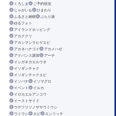
くろしま
ご予約状況
じゃがいも
ひまわり
ふるさと納税
ぶらり旅
ゆるフォト
アイランドホッピング
アカククリ
アカシマシラヒゲエビ
アカネハナゴイ
アカメハゼ
アドバンス講習
アーチ
イシガキカエルウオ
イソギンチャク
イソギンチャクエビ
イソバナ
イソマグロ
イベント
イルカ
イロカエルアンコウ
イーストサイド
ウデフリツノザヤウミウシ
ウミウシ
エビ
エンリッチ