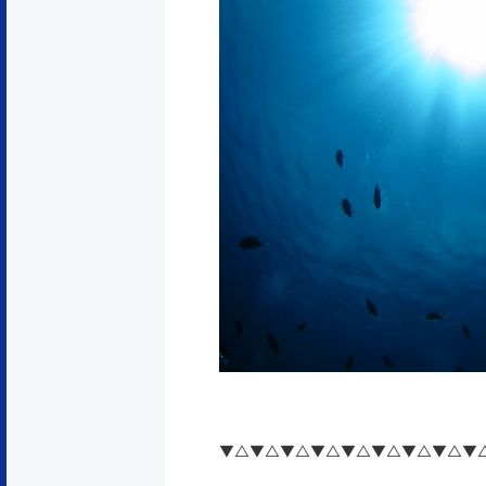
▼△▼△▼△▼△▼△▼△▼△▼△▼