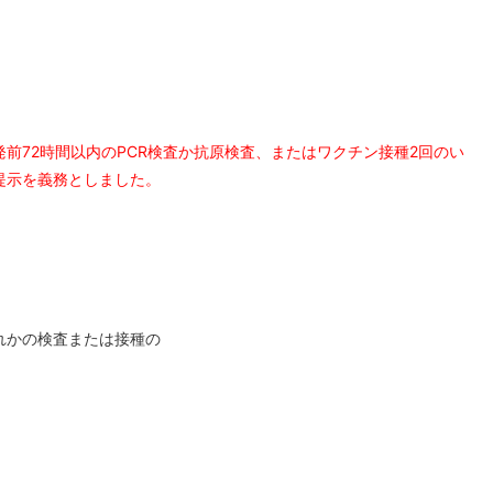
発前
72時間以内
の
PCR検査
か
抗原検査
、または
ワクチン接種2回
のい
提示
を義務としました。
れかの検査または接種の