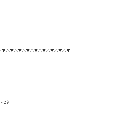
△▼△▼△▼△▼△▼△▼△▼△▼△▼
。
8～29