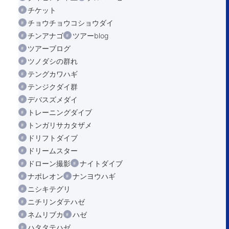
チケット
チョウチョウコショウダイ
チンアナゴ
ツアーblog
ツアーブログ
ツノダシの群れ
テングカワハギ
テンジクダイ群
デバスズメダイ
トレーニングダイブ
トンガリサカタザメ
ドリフトダイブ
ドリームスター
ドローン撮影
ナイトダイブ
ナポレオン
ナンヨウハギ
ニシキテグリ
ニチリンダテハゼ
ネムリブカ
ハゼ
ハタタテハゼ