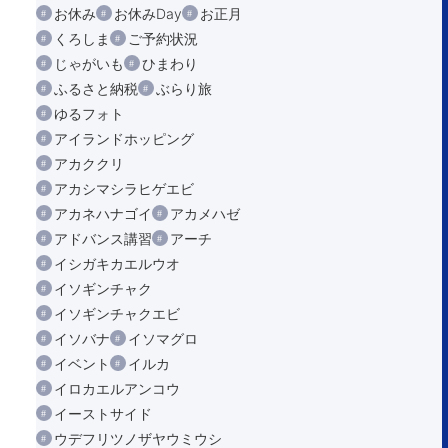
お休み
お休みDay
お正月
くろしま
ご予約状況
じゃがいも
ひまわり
ふるさと納税
ぶらり旅
ゆるフォト
アイランドホッピング
アカククリ
アカシマシラヒゲエビ
アカネハナゴイ
アカメハゼ
アドバンス講習
アーチ
イシガキカエルウオ
イソギンチャク
イソギンチャクエビ
イソバナ
イソマグロ
イベント
イルカ
イロカエルアンコウ
イーストサイド
ウデフリツノザヤウミウシ