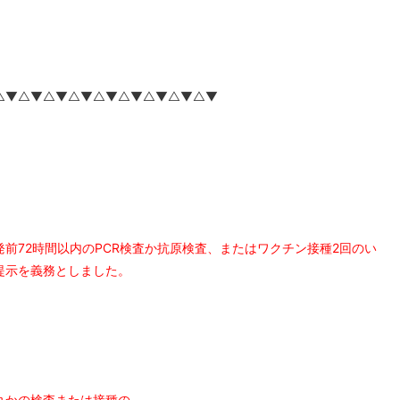
△▼△▼△▼△▼△▼△▼△▼△▼△▼
発前
72時間以内
の
PCR検査
か
抗原検査
、または
ワクチン接種2回
のい
提示
を義務としました。
れかの検査または接種の