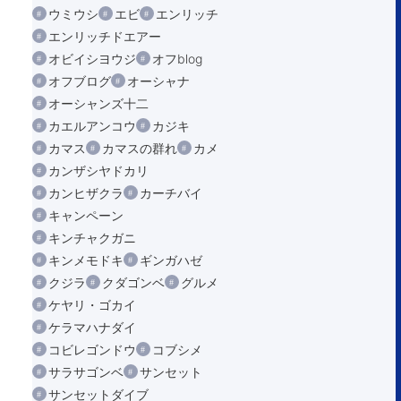
ウミウシ
エビ
エンリッチ
エンリッチドエアー
オビイシヨウジ
オフblog
オフブログ
オーシャナ
オーシャンズ十二
カエルアンコウ
カジキ
カマス
カマスの群れ
カメ
カンザシヤドカリ
カンヒザクラ
カーチバイ
キャンペーン
キンチャクガニ
キンメモドキ
ギンガハゼ
クジラ
クダゴンベ
グルメ
ケヤリ・ゴカイ
ケラマハナダイ
コビレゴンドウ
コブシメ
サラサゴンベ
サンセット
サンセットダイブ