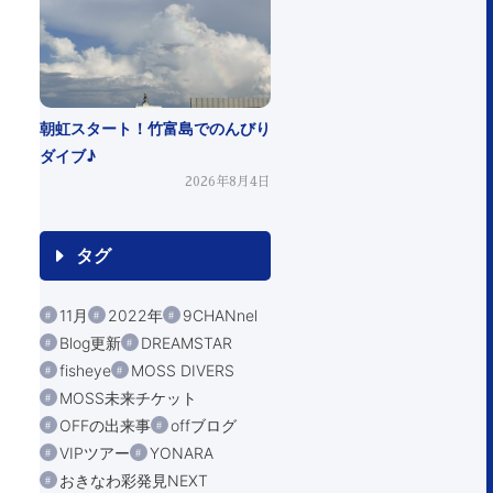
朝虹スタート！竹富島でのんびり
ダイブ♪
2026年8月4日
タグ
11月
2022年
9CHANnel
Blog更新
DREAMSTAR
fisheye
MOSS DIVERS
MOSS未来チケット
OFFの出来事
offブログ
VIPツアー
YONARA
おきなわ彩発見NEXT