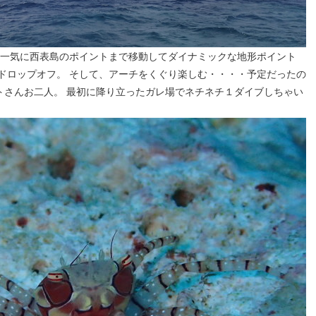
 一気に西表島のポイントまで移動してダイナミックな地形ポイント
ドロップオフ。 そして、アーチをくぐり楽しむ・・・・予定だったの
トさんお二人。 最初に降り立ったガレ場でネチネチ１ダイブしちゃい