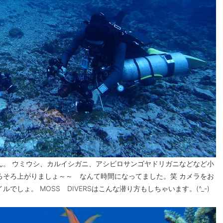
ん。 ウミウシ、カルイシガニ、アシビロサンゴヤドリガニなどなど小
ろそろ上がりましょ～～ なんて時間になってました。笑 カメラをお
しょ。 MOSS DIVERSはこんな潜り方もしちゃいます。(^_-)