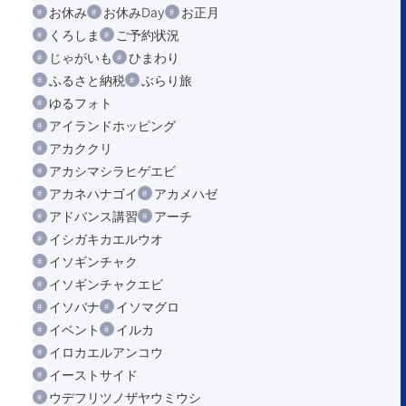
お休み
お休みDay
お正月
くろしま
ご予約状況
じゃがいも
ひまわり
ふるさと納税
ぶらり旅
ゆるフォト
アイランドホッピング
アカククリ
アカシマシラヒゲエビ
アカネハナゴイ
アカメハゼ
アドバンス講習
アーチ
イシガキカエルウオ
イソギンチャク
イソギンチャクエビ
イソバナ
イソマグロ
イベント
イルカ
イロカエルアンコウ
イーストサイド
ウデフリツノザヤウミウシ