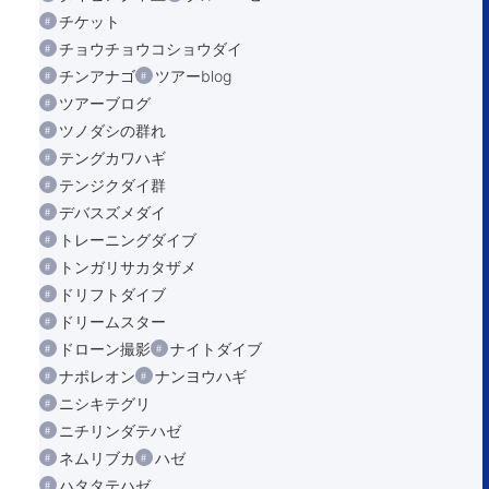
チケット
チョウチョウコショウダイ
チンアナゴ
ツアーblog
ツアーブログ
ツノダシの群れ
テングカワハギ
テンジクダイ群
デバスズメダイ
トレーニングダイブ
トンガリサカタザメ
ドリフトダイブ
ドリームスター
ドローン撮影
ナイトダイブ
ナポレオン
ナンヨウハギ
ニシキテグリ
ニチリンダテハゼ
ネムリブカ
ハゼ
ハタタテハゼ