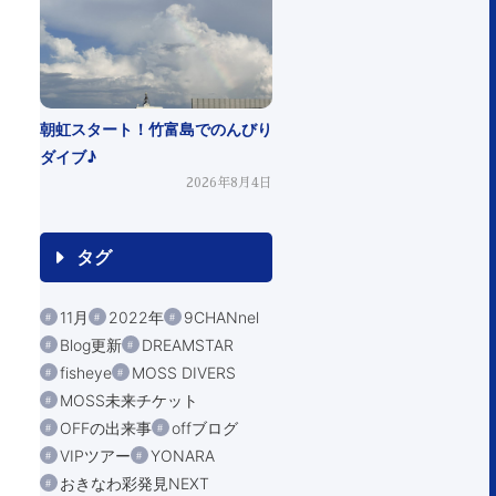
朝虹スタート！竹富島でのんびり
ダイブ♪
2026年8月4日
タグ
11月
2022年
9CHANnel
Blog更新
DREAMSTAR
fisheye
MOSS DIVERS
MOSS未来チケット
OFFの出来事
offブログ
VIPツアー
YONARA
おきなわ彩発見NEXT