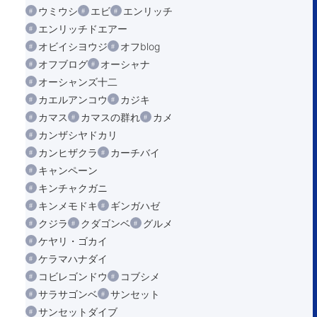
ウミウシ
エビ
エンリッチ
エンリッチドエアー
オビイシヨウジ
オフblog
オフブログ
オーシャナ
オーシャンズ十二
カエルアンコウ
カジキ
カマス
カマスの群れ
カメ
カンザシヤドカリ
カンヒザクラ
カーチバイ
キャンペーン
キンチャクガニ
キンメモドキ
ギンガハゼ
クジラ
クダゴンベ
グルメ
ケヤリ・ゴカイ
ケラマハナダイ
コビレゴンドウ
コブシメ
サラサゴンベ
サンセット
サンセットダイブ