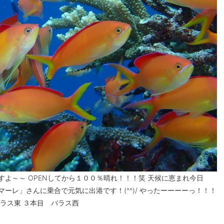
すよ～～ OPENしてから１００％晴れ！！！笑 天候に恵まれ今日
ーレ」さんに乗合で元気に出港です！(^^)/ やったーーーーっ！！！
バラス東 ３本目 バラス西