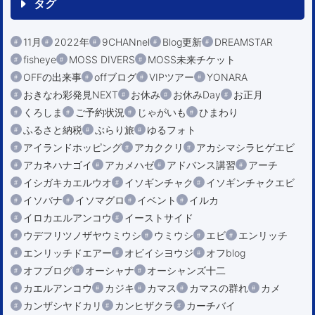
タグ
11月
2022年
9CHANnel
Blog更新
DREAMSTAR
fisheye
MOSS DIVERS
MOSS未来チケット
OFFの出来事
offブログ
VIPツアー
YONARA
おきなわ彩発見NEXT
お休み
お休みDay
お正月
くろしま
ご予約状況
じゃがいも
ひまわり
ふるさと納税
ぶらり旅
ゆるフォト
アイランドホッピング
アカククリ
アカシマシラヒゲエビ
アカネハナゴイ
アカメハゼ
アドバンス講習
アーチ
イシガキカエルウオ
イソギンチャク
イソギンチャクエビ
イソバナ
イソマグロ
イベント
イルカ
イロカエルアンコウ
イーストサイド
ウデフリツノザヤウミウシ
ウミウシ
エビ
エンリッチ
エンリッチドエアー
オビイシヨウジ
オフblog
オフブログ
オーシャナ
オーシャンズ十二
カエルアンコウ
カジキ
カマス
カマスの群れ
カメ
カンザシヤドカリ
カンヒザクラ
カーチバイ