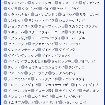
キャンペーン
キンチャクガニ
キンメモドキ
ギンガハゼ
クジラ
クダゴンベ
グルメ
ケヤリ・ゴカイ
ケラマハナダイ
コビレゴンドウ
コブシメ
サラサゴンベ
サンセット
サンセットダイブ
シュノーケリング
ショップクローズ
ジョーフィッシュ
スカシテンジクダイ
スキューバ
スクーバダイバーコース
スズメダイ
スタッフ紹介
スミレナガハナダイ
スーパーブルー
セソコテグリ
セダカカワハギ
ソフトコーラル
タンクメンテナンス
ダイビグ
ダイビング
ダイビングショップ
ダイビングフェスタ
ダイビングフェスタ石垣島
ダイビング中止
ダルマハゼ
チケット
チョウチョウコショウダイ
チンアナゴ
ツアーblog
ツアーブログ
ツノダシの群れ
テングカワハギ
テンジクダイ群
デバスズメダイ
トレーニングダイブ
トンガリサカタザメ
ドリフトダイブ
ドリームスター
ドローン撮影
ナイトダイブ
ナポレオン
ナンヨウハギ
ニシキテグリ
ニチリンダテハゼ
ネムリブカ
ハゼ
ハタタテハゼ
ハダカハオコゼ