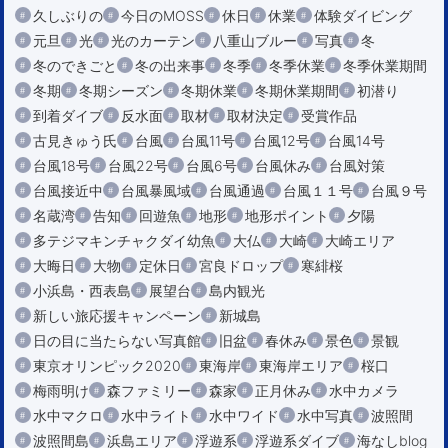
久しぶりの
今日のMOSS
休日
休業
体験ダイビング
元旦
光
光のカーテン
八重山ブルー
写真
冬
冬のできごと
冬の出来事
冬季
冬季休業
冬季休業期間
冬期
冬期シーズン
冬期休業
冬期休業期間
初潜り
到着ダイブ
反水面
取材
取材決定
受賞作品
古見きゅう氏
台風
台風11号
台風12号
台風14号
台風18号
台風22号
台風6号
台風休み
台風対策
台風接近中
台風暴風域
台風通過
台風１１号
台風９号
名蔵湾
告知
回遊魚
地形
地形ポイント
夕陽
多テジマキンチャクダイ幼魚
大仏
大崎
大崎エリア
大晦日
大物
定休日
宮良ドロップ
寒緋桜
小浜島・西表島
展望台
島内観光
新しい旅応援キャンペーン
新城島
日の目に当たらない写真館
旧盆
春休み
景色
景観
東京オリンピック2020
東海岸
東海岸エリア
桜口
梅雨明け
森ファミリー
森家
正月休み
水中カメラ
水中マクロ
水中ライト
水中ワイド
水中写真
波照間
波照間島
浜島エリア
浮遊系
浮遊系ダイブ
海なしblog