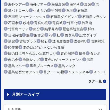
海外ツアー
海外ツアー
海底温泉
海開き
温泉
港
港パトロール
生えもの
甲殻類
石垣
石垣島
石垣島ジョーフィッシュ
石垣島ダイビング
石垣島マラソン
石垣市
砂地
竜宮の根
竜宮城
竹富北
竹富南
竹富島エリア
節分
結果発表
緊急事態宣言
群れ
自宅待機
船
船作業
花
虹
西表島
記念ダイブ
講習
貸切プラン
軽石
透明度抜群
過去PIC
防寒対策
陸作業
陽の目に当たらない写真館
陽の目に当たらない写真館より
青の洞窟
風景
食レポ
飲み会
魚眼レンズ
黄色のジョーフィッシュ
黒島
黒島ブルー
黒島ブルーカメ
黒島マンタ
黒島秘密のオアシス
鼻タローの根
９チャンネル
ＡＫＩⅡ
タグ一覧
月別アーカイブ