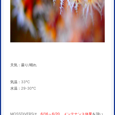
天気：曇り/晴れ
気温：33℃
水温：29-30℃
MOSSDIVERSは、
6/16～6/20 メンテナンス休業
を頂い