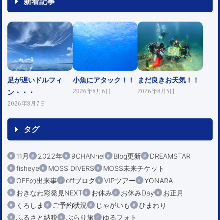
新着記事
足が遅いドルフィ
小魚にアタック！！
まだ良きお天気！！
ン・・・
2026年8月6日
2026年8月5日
2026年8月7日
タグ
11月
2022年
9CHANnel
Blog更新
DREAMSTAR
fisheye
MOSS DIVERS
MOSS未来チケット
OFFの出来事
offブログ
VIPツアー
YONARA
おきなわ彩発見NEXT
お休み
お休みDay
お正月
くろしま
ご予約状況
じゃがいも
ひまわり
ふるさと納税
ぶらり旅
ゆるフォト