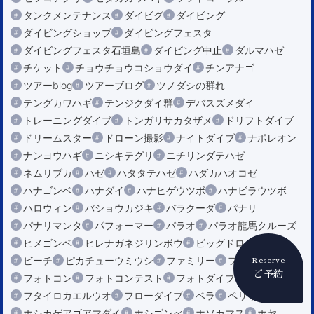
タンクメンテナンス
ダイビグ
ダイビング
ダイビングショップ
ダイビングフェスタ
ダイビングフェスタ石垣島
ダイビング中止
ダルマハゼ
チケット
チョウチョウコショウダイ
チンアナゴ
ツアーblog
ツアーブログ
ツノダシの群れ
テングカワハギ
テンジクダイ群
デバスズメダイ
トレーニングダイブ
トンガリサカタザメ
ドリフトダイブ
ドリームスター
ドローン撮影
ナイトダイブ
ナポレオン
ナンヨウハギ
ニシキテグリ
ニチリンダテハゼ
ネムリブカ
ハゼ
ハタタテハゼ
ハダカハオコゼ
ハナゴンベ
ハナダイ
ハナヒゲウツボ
ハナビラウツボ
ハロウィン
バショウカジキ
バラクーダ
パナリ
パナリマンタ
パフォーマー
パラオ
パラオ龍馬クルーズ
ヒメゴンベ
ヒレナガネジリンボウ
ビッグドロップ
ビーチ
ピカチューウミウシ
ファミリー
フエダイ
Reserve
ご予約
フォトコン
フォトコンテスト
フォトダイブ
フタイロカエルウオ
フローダイブ
ベラ
ペリリュー
ホシカゲアゴアマダイ
ホシゴンべ
ホソカマス
ホヤ