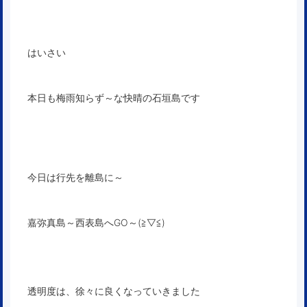
はいさい
本日も梅雨知らず～な快晴の石垣島です
今日は行先を離島に～
嘉弥真島～西表島へGO～(≧▽≦)
透明度は、徐々に良くなっていきました