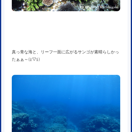
真っ青な海と、リーフ一面に広がるサンゴが素晴らしかっ
たぁぁ～(≧▽≦)