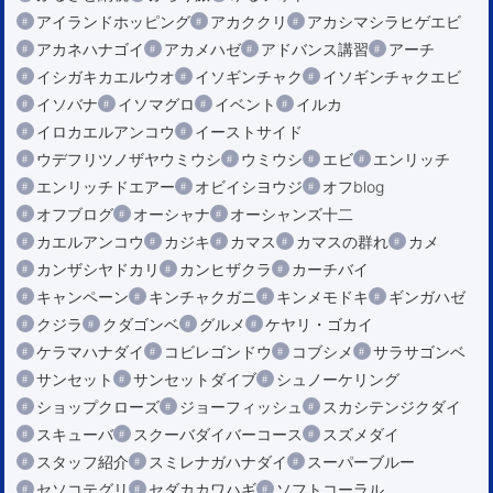
アイランドホッピング
アカククリ
アカシマシラヒゲエビ
アカネハナゴイ
アカメハゼ
アドバンス講習
アーチ
イシガキカエルウオ
イソギンチャク
イソギンチャクエビ
イソバナ
イソマグロ
イベント
イルカ
イロカエルアンコウ
イーストサイド
ウデフリツノザヤウミウシ
ウミウシ
エビ
エンリッチ
エンリッチドエアー
オビイシヨウジ
オフblog
オフブログ
オーシャナ
オーシャンズ十二
カエルアンコウ
カジキ
カマス
カマスの群れ
カメ
カンザシヤドカリ
カンヒザクラ
カーチバイ
キャンペーン
キンチャクガニ
キンメモドキ
ギンガハゼ
クジラ
クダゴンベ
グルメ
ケヤリ・ゴカイ
ケラマハナダイ
コビレゴンドウ
コブシメ
サラサゴンベ
サンセット
サンセットダイブ
シュノーケリング
ショップクローズ
ジョーフィッシュ
スカシテンジクダイ
スキューバ
スクーバダイバーコース
スズメダイ
スタッフ紹介
スミレナガハナダイ
スーパーブルー
セソコテグリ
セダカカワハギ
ソフトコーラル