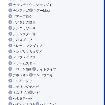
チョウチョウコショウダイ
チンアナゴ
ツアーblog
ツアーブログ
ツノダシの群れ
テングカワハギ
テンジクダイ群
デバスズメダイ
トレーニングダイブ
トンガリサカタザメ
ドリフトダイブ
ドリームスター
ドローン撮影
ナイトダイブ
ナポレオン
ナンヨウハギ
ニシキテグリ
ニチリンダテハゼ
ネムリブカ
ハゼ
ハタタテハゼ
ハダカハオコゼ
ハナゴンベ