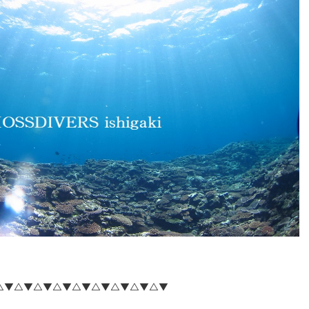
△▼△▼△▼△▼△▼△▼△▼△▼△▼