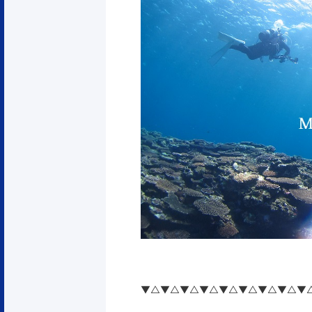
▼△▼△▼△▼△▼△▼△▼△▼△▼