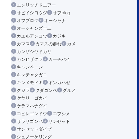
エンリッチドエアー
オビイシヨウジ
オフblog
オフブログ
オーシャナ
オーシャンズ十二
カエルアンコウ
カジキ
カマス
カマスの群れ
カメ
カンザシヤドカリ
カンヒザクラ
カーチバイ
キャンペーン
キンチャクガニ
キンメモドキ
ギンガハゼ
クジラ
クダゴンベ
グルメ
ケヤリ・ゴカイ
ケラマハナダイ
コビレゴンドウ
コブシメ
サラサゴンベ
サンセット
サンセットダイブ
シュノーケリング