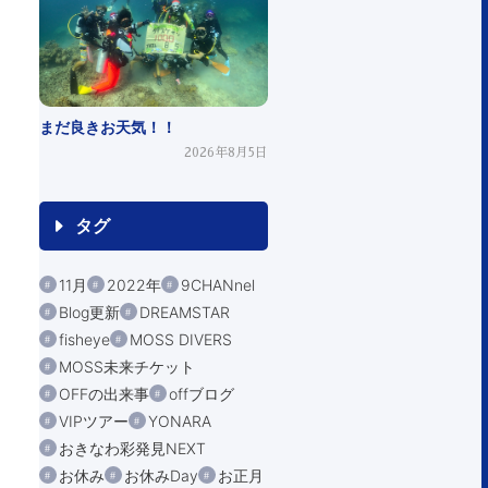
まだ良きお天気！！
2026年8月5日
タグ
11月
2022年
9CHANnel
Blog更新
DREAMSTAR
fisheye
MOSS DIVERS
MOSS未来チケット
OFFの出来事
offブログ
VIPツアー
YONARA
おきなわ彩発見NEXT
お休み
お休みDay
お正月