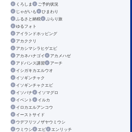
くろしま
ご予約状況
じゃがいも
ひまわり
ふるさと納税
ぶらり旅
ゆるフォト
アイランドホッピング
アカククリ
アカシマシラヒゲエビ
アカネハナゴイ
アカメハゼ
アドバンス講習
アーチ
イシガキカエルウオ
イソギンチャク
イソギンチャクエビ
イソバナ
イソマグロ
イベント
イルカ
イロカエルアンコウ
イーストサイド
ウデフリツノザヤウミウシ
ウミウシ
エビ
エンリッチ