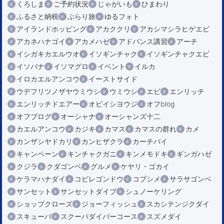
くろしま
ご予約状況
じゃがいも
ひまわり
ふるさと納税
ぶらり旅
ゆるフォト
アイランドホッピング
アカククリ
アカシマシラヒゲエビ
アカネハナゴイ
アカメハゼ
アドバンス講習
アーチ
イシガキカエルウオ
イソギンチャク
イソギンチャクエビ
イソバナ
イソマグロ
イベント
イルカ
イロカエルアンコウ
イーストサイド
ウデフリツノザヤウミウシ
ウミウシ
エビ
エンリッチ
エンリッチドエアー
オビイシヨウジ
オフblog
オフブログ
オーシャナ
オーシャンズ十二
カエルアンコウ
カジキ
カマス
カマスの群れ
カメ
カンザシヤドカリ
カンヒザクラ
カーチバイ
キャンペーン
キンチャクガニ
キンメモドキ
ギンガハゼ
クジラ
クダゴンベ
グルメ
ケヤリ・ゴカイ
ケラマハナダイ
コビレゴンドウ
コブシメ
サラサゴンベ
サンセット
サンセットダイブ
シュノーケリング
ショップクローズ
ジョーフィッシュ
スカシテンジクダイ
スキューバ
スクーバダイバーコース
スズメダイ