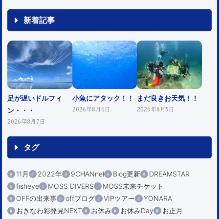
新着記事
足が遅いドルフィ
小魚にアタック！！
まだ良きお天気！！
ン・・・
2026年8月6日
2026年8月5日
2026年8月7日
タグ
11月
2022年
9CHANnel
Blog更新
DREAMSTAR
fisheye
MOSS DIVERS
MOSS未来チケット
OFFの出来事
offブログ
VIPツアー
YONARA
おきなわ彩発見NEXT
お休み
お休みDay
お正月