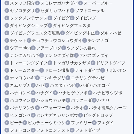
スタッフ紹介
スミレナガハナダイ
スーパーブルー
セソコテグリ
セダカカワハギ
ソフトコーラル
タンクメンテナンス
ダイビグ
ダイビング
ダイビングショップ
ダイビングフェスタ
ダイビングフェスタ石垣島
ダイビング中止
ダルマハゼ
チケット
チョウチョウコショウダイ
チンアナゴ
ツアーblog
ツアーブログ
ツノダシの群れ
テングカワハギ
テンジクダイ群
デバスズメダイ
トレーニングダイブ
トンガリサカタザメ
ドリフトダイブ
ドリームスター
ドローン撮影
ナイトダイブ
ナポレオン
ナンヨウハギ
ニシキテグリ
ニチリンダテハゼ
ネムリブカ
ハゼ
ハタタテハゼ
ハダカハオコゼ
ハナゴンベ
ハナダイ
ハナヒゲウツボ
ハナビラウツボ
ハロウィン
バショウカジキ
バラクーダ
パナリ
パナリマンタ
パフォーマー
パラオ
パラオ龍馬クルーズ
ヒメゴンベ
ヒレナガネジリンボウ
ビッグドロップ
ビーチ
ピカチューウミウシ
ファミリー
フエダイ
フォトコン
フォトコンテスト
フォトダイブ