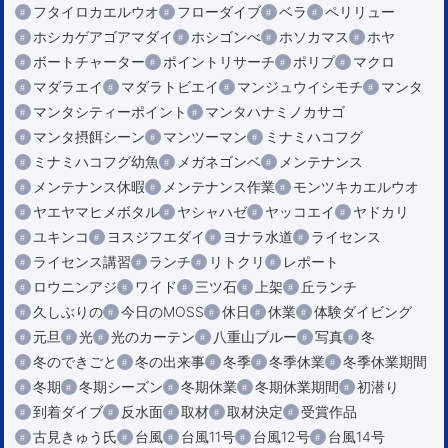
フタイロカエルウオ
フローダイブ
ベラ
ペリリュー
ホシカゲアゴアマダイ
ホシゴンべ
ホソカマス
ホヤ
ボートチャーター
ポイントリサーチ
ポリプ
マクロ
マダラエイ
マダラトビエイ
マンジュウイシモチ
マンタ
マンタシティーポイント
マンタハナミノカサゴ
マンタ摂餌シーン
マンツーマン
ミナミハコフグ
ミナミハコフグ幼魚
メガネゴンベ
メンテナンス
メンテナンス休暇
メンテナンス作業
モンツキカエルウオ
ヤエヤマヒメボタル
ヤシャハゼ
ヤッコエイ
ヤドカリ
ユキンコ
ヨスジフエダイ
ヨナラ水道
ライセンス
ライセンス講習
ランチ
リトクリ
レポート
ロウニンアジ
ワイド
三ツ石
上架
丘ランチ
久しぶりの
今日のMOSS
休日
休業
体験ダイビング
元旦
光
光のカーテン
八重山ブルー
写真
冬
冬のできごと
冬の出来事
冬季
冬季休業
冬季休業期間
冬期
冬期シーズン
冬期休業
冬期休業期間
初潜り
到着ダイブ
反水面
取材
取材決定
受賞作品
古見きゅう氏
台風
台風11号
台風12号
台風14号