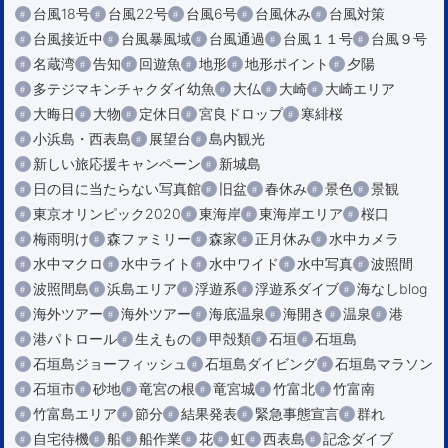
台風18号
台風22号
台風6号
台風休み
台風対策
台風接近中
台風暴風域
台風通過
台風１１号
台風９号
名蔵湾
告知
回遊魚
地形
地形ポイント
夕陽
多テジマキンチャクダイ幼魚
大仏
大崎
大崎エリア
大晦日
大物
定休日
宮良ドロップ
寒緋桜
小浜島・西表島
展望台
島内観光
新しい旅応援キャンペーン
新城島
日の目に当たらない写真館
旧盆
春休み
景色
景観
東京オリンピック2020
東海岸
東海岸エリア
桜口
梅雨明け
森ファミリー
森家
正月休み
水中カメラ
水中マクロ
水中ライト
水中ワイド
水中写真
波照間
波照間島
浜島エリア
浮遊系
浮遊系ダイブ
海なしblog
海外ツアー
海外ツアー
海底温泉
海開き
温泉
港
港パトロール
生えもの
甲殻類
石垣
石垣島
石垣島ジョーフィッシュ
石垣島ダイビング
石垣島マラソン
石垣市
砂地
竜宮の根
竜宮城
竹富北
竹富南
竹富島エリア
節分
結果発表
緊急事態宣言
群れ
自宅待機
船
船作業
花
虹
西表島
記念ダイブ