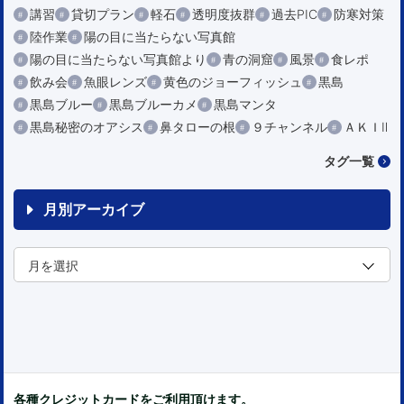
講習
貸切プラン
軽石
透明度抜群
過去PIC
防寒対策
陸作業
陽の目に当たらない写真館
陽の目に当たらない写真館より
青の洞窟
風景
食レポ
飲み会
魚眼レンズ
黄色のジョーフィッシュ
黒島
黒島ブルー
黒島ブルーカメ
黒島マンタ
黒島秘密のオアシス
鼻タローの根
９チャンネル
ＡＫＩⅡ
タグ一覧
月別アーカイブ
各種クレジットカードをご利用頂けます。