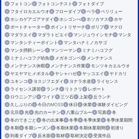
フォトコン
フォトコンテスト
フォトダイブ
フタイロカエルウオ
フローダイブ
ベラ
ペリリュー
ホシカゲアゴアマダイ
ホシゴンべ
ホソカマス
ホヤ
ボートチャーター
ポイントリサーチ
ポリプ
マクロ
マダラエイ
マダラトビエイ
マンジュウイシモチ
マンタ
マンタシティーポイント
マンタハナミノカサゴ
マンタ摂餌シーン
マンツーマン
ミナミハコフグ
ミナミハコフグ幼魚
メガネゴンベ
メンテナンス
メンテナンス休暇
メンテナンス作業
モンツキカエルウオ
ヤエヤマヒメボタル
ヤシャハゼ
ヤッコエイ
ヤドカリ
ユキンコ
ヨスジフエダイ
ヨナラ水道
ライセンス
ライセンス講習
ランチ
リトクリ
レポート
ロウニンアジ
ワイド
三ツ石
上架
丘ランチ
久しぶりの
今日のMOSS
休日
休業
体験ダイビング
元旦
光
光のカーテン
八重山ブルー
写真
冬
冬のできごと
冬の出来事
冬季
冬季休業
冬季休業期間
冬期
冬期シーズン
冬期休業
冬期休業期間
初潜り
到着ダイブ
反水面
取材
取材決定
受賞作品