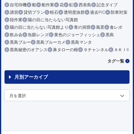
自宅待機
船
船作業
花
虹
西表島
記念ダイブ
講習
貸切プラン
軽石
透明度抜群
過去PIC
防寒対策
陸作業
陽の目に当たらない写真館
陽の目に当たらない写真館より
青の洞窟
風景
食レポ
飲み会
魚眼レンズ
黄色のジョーフィッシュ
黒島
黒島ブルー
黒島ブルーカメ
黒島マンタ
黒島秘密のオアシス
鼻タローの根
９チャンネル
ＡＫＩⅡ
タグ一覧
月別アーカイブ