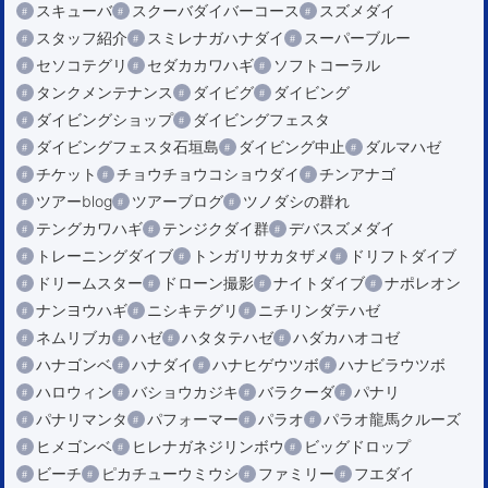
スキューバ
スクーバダイバーコース
スズメダイ
スタッフ紹介
スミレナガハナダイ
スーパーブルー
セソコテグリ
セダカカワハギ
ソフトコーラル
タンクメンテナンス
ダイビグ
ダイビング
ダイビングショップ
ダイビングフェスタ
ダイビングフェスタ石垣島
ダイビング中止
ダルマハゼ
チケット
チョウチョウコショウダイ
チンアナゴ
ツアーblog
ツアーブログ
ツノダシの群れ
テングカワハギ
テンジクダイ群
デバスズメダイ
トレーニングダイブ
トンガリサカタザメ
ドリフトダイブ
ドリームスター
ドローン撮影
ナイトダイブ
ナポレオン
ナンヨウハギ
ニシキテグリ
ニチリンダテハゼ
ネムリブカ
ハゼ
ハタタテハゼ
ハダカハオコゼ
ハナゴンベ
ハナダイ
ハナヒゲウツボ
ハナビラウツボ
ハロウィン
バショウカジキ
バラクーダ
パナリ
パナリマンタ
パフォーマー
パラオ
パラオ龍馬クルーズ
ヒメゴンベ
ヒレナガネジリンボウ
ビッグドロップ
ビーチ
ピカチューウミウシ
ファミリー
フエダイ