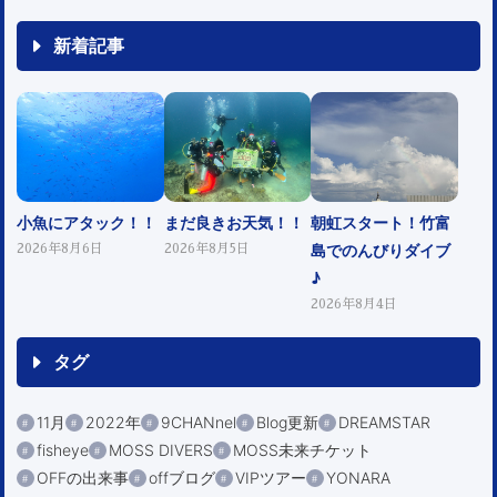
新着記事
小魚にアタック！！
まだ良きお天気！！
朝虹スタート！竹富
島でのんびりダイブ
2026年8月6日
2026年8月5日
♪
2026年8月4日
タグ
11月
2022年
9CHANnel
Blog更新
DREAMSTAR
fisheye
MOSS DIVERS
MOSS未来チケット
OFFの出来事
offブログ
VIPツアー
YONARA