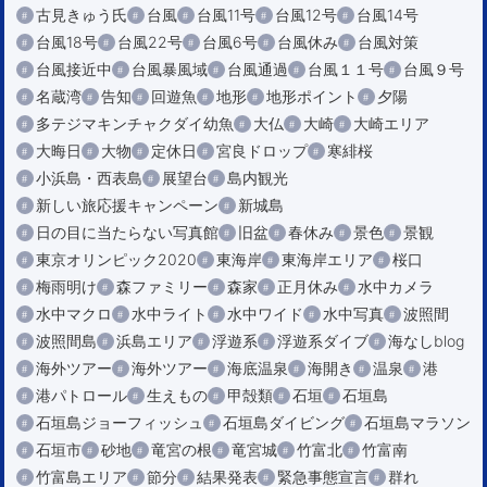
古見きゅう氏
台風
台風11号
台風12号
台風14号
台風18号
台風22号
台風6号
台風休み
台風対策
台風接近中
台風暴風域
台風通過
台風１１号
台風９号
名蔵湾
告知
回遊魚
地形
地形ポイント
夕陽
多テジマキンチャクダイ幼魚
大仏
大崎
大崎エリア
大晦日
大物
定休日
宮良ドロップ
寒緋桜
小浜島・西表島
展望台
島内観光
新しい旅応援キャンペーン
新城島
日の目に当たらない写真館
旧盆
春休み
景色
景観
東京オリンピック2020
東海岸
東海岸エリア
桜口
梅雨明け
森ファミリー
森家
正月休み
水中カメラ
水中マクロ
水中ライト
水中ワイド
水中写真
波照間
波照間島
浜島エリア
浮遊系
浮遊系ダイブ
海なしblog
海外ツアー
海外ツアー
海底温泉
海開き
温泉
港
港パトロール
生えもの
甲殻類
石垣
石垣島
石垣島ジョーフィッシュ
石垣島ダイビング
石垣島マラソン
石垣市
砂地
竜宮の根
竜宮城
竹富北
竹富南
竹富島エリア
節分
結果発表
緊急事態宣言
群れ