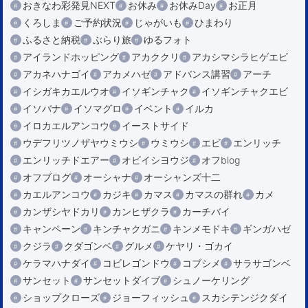
おきなわ彩発見NEXT
お休み
お休みDay
お正月
くろしま
ご予約状況
じゃがいも
ひまわり
ふるさと納税
ぶらり旅
ゆるフォト
アイランドホッピング
アカククリ
アカシマシラヒゲエビ
アカネハナゴイ
アカメハゼ
アドバンス講習
アーチ
イシガキカエルウオ
イソギンチャク
イソギンチャクエビ
イソバナ
イソマグロ
イベント
イルカ
イロカエルアンコウ
イーストサイド
ウデフリツノザヤウミウシ
ウミウシ
エビ
エンリッチ
エンリッチドエアー
オビイシヨウジ
オフblog
オフブログ
オーシャナ
オーシャンズ十二
カエルアンコウ
カジキ
カマス
カマスの群れ
カメ
カンザシヤドカリ
カンヒザクラ
カーチバイ
キャンペーン
キンチャクガニ
キンメモドキ
ギンガハゼ
クジラ
クダゴンベ
グルメ
ケヤリ・ゴカイ
ケラマハナダイ
コビレゴンドウ
コブシメ
サラサゴンベ
サンセット
サンセットダイブ
シュノーケリング
ショップクローズ
ジョーフィッシュ
スカシテンジクダイ