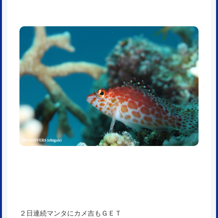
２日連続マンタにカメ吉もＧＥＴ