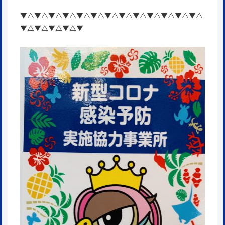
▼△▼△▼△▼△▼△▼△▼△▼△▼△▼△▼△▼△▼△
▼△▼△▼△▼△▼