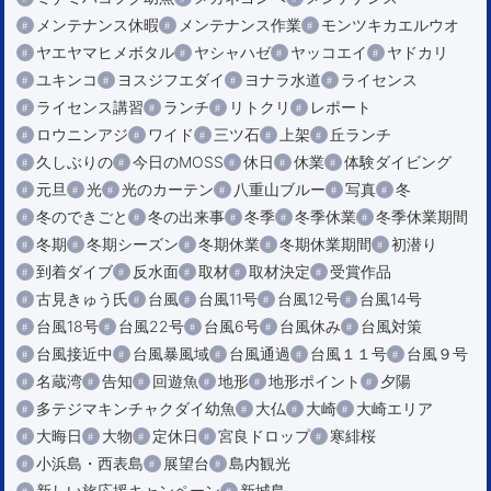
メンテナンス休暇
メンテナンス作業
モンツキカエルウオ
ヤエヤマヒメボタル
ヤシャハゼ
ヤッコエイ
ヤドカリ
ユキンコ
ヨスジフエダイ
ヨナラ水道
ライセンス
ライセンス講習
ランチ
リトクリ
レポート
ロウニンアジ
ワイド
三ツ石
上架
丘ランチ
久しぶりの
今日のMOSS
休日
休業
体験ダイビング
元旦
光
光のカーテン
八重山ブルー
写真
冬
冬のできごと
冬の出来事
冬季
冬季休業
冬季休業期間
冬期
冬期シーズン
冬期休業
冬期休業期間
初潜り
到着ダイブ
反水面
取材
取材決定
受賞作品
古見きゅう氏
台風
台風11号
台風12号
台風14号
台風18号
台風22号
台風6号
台風休み
台風対策
台風接近中
台風暴風域
台風通過
台風１１号
台風９号
名蔵湾
告知
回遊魚
地形
地形ポイント
夕陽
多テジマキンチャクダイ幼魚
大仏
大崎
大崎エリア
大晦日
大物
定休日
宮良ドロップ
寒緋桜
小浜島・西表島
展望台
島内観光
新しい旅応援キャンペーン
新城島