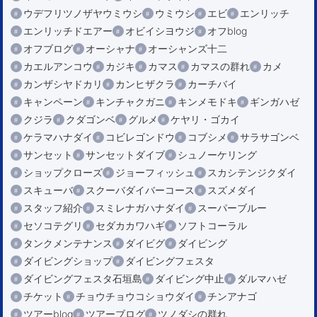
ウデフリツノザヤウミウシ
ウミウシ
エビ
エンリッチ
エンリッチドエアー
オビイシヨウジ
オフblog
オフブログ
オーシャナ
オーシャンズ十二
カエルアンコウ
カジキ
カマス
カマスの群れ
カメ
カンザシヤドカリ
カンヒザクラ
カーチバイ
キャンペーン
キンチャクガニ
キンメモドキ
ギンガハゼ
クジラ
クダゴンベ
グルメ
ケヤリ・ゴカイ
ケラマハナダイ
コビレゴンドウ
コブシメ
サラサゴンベ
サンセット
サンセットダイブ
シュノーケリング
ショップクローズ
ジョーフィッシュ
スカシテンジクダイ
スキューバ
スクーバダイバーコース
スズメダイ
スタッフ紹介
スミレナガハナダイ
スーパーブルー
セソコテグリ
セダカカワハギ
ソフトコーラル
タンクメンテナンス
ダイビグ
ダイビング
ダイビングショップ
ダイビングフェスタ
ダイビングフェスタ石垣島
ダイビング中止
ダルマハゼ
チケット
チョウチョウコショウダイ
チンアナゴ
ツアーblog
ツアーブログ
ツノダシの群れ