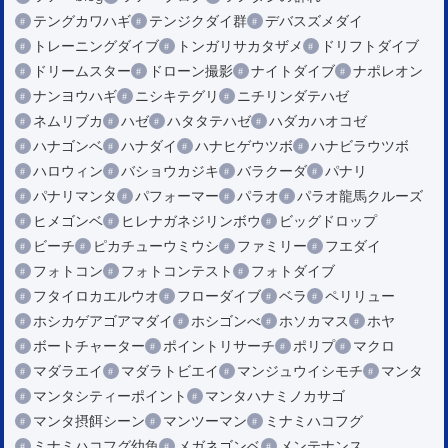
テングカワハギ
テンジクダイ群
デバスズメダイ
トレーニングダイブ
トンガリサカタザメ
ドリフトダイブ
ドリームスター
ドローン撮影
ナイトダイブ
ナポレオン
ナンヨウハギ
ニシキテグリ
ニチリンダテハゼ
ネムリブカ
ハゼ
ハタタテハゼ
ハダカハオコゼ
ハナゴンベ
ハナダイ
ハナヒゲウツボ
ハナビラウツボ
ハロウィン
バショウカジキ
バラクーダ
パナリ
パナリマンタ
パフォーマー
パラオ
パラオ龍馬クルーズ
ヒメゴンベ
ヒレナガネジリンボウ
ビッグドロップ
ビーチ
ピカチューウミウシ
ファミリー
フエダイ
フォトコン
フォトコンテスト
フォトダイブ
フタイロカエルウオ
フローダイブ
ベラ
ペリリュー
ホシカゲアゴアマダイ
ホシゴンべ
ホソカマス
ホヤ
ボートチャーター
ポイントリサーチ
ポリプ
マクロ
マダラエイ
マダラトビエイ
マンジュウイシモチ
マンタ
マンタシティーポイント
マンタハナミノカサゴ
マンタ摂餌シーン
マンツーマン
ミナミハコフグ
ミナミハコフグ幼魚
メガネゴンベ
メンテナンス