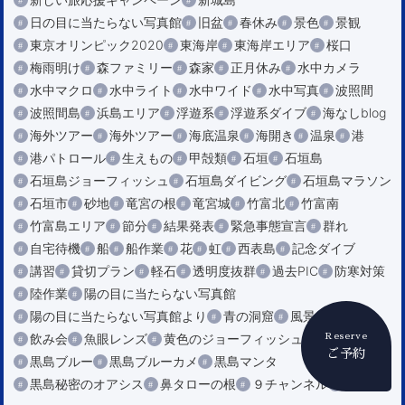
日の目に当たらない写真館
旧盆
春休み
景色
景観
東京オリンピック2020
東海岸
東海岸エリア
桜口
梅雨明け
森ファミリー
森家
正月休み
水中カメラ
水中マクロ
水中ライト
水中ワイド
水中写真
波照間
波照間島
浜島エリア
浮遊系
浮遊系ダイブ
海なしblog
海外ツアー
海外ツアー
海底温泉
海開き
温泉
港
港パトロール
生えもの
甲殻類
石垣
石垣島
石垣島ジョーフィッシュ
石垣島ダイビング
石垣島マラソン
石垣市
砂地
竜宮の根
竜宮城
竹富北
竹富南
竹富島エリア
節分
結果発表
緊急事態宣言
群れ
自宅待機
船
船作業
花
虹
西表島
記念ダイブ
講習
貸切プラン
軽石
透明度抜群
過去PIC
防寒対策
陸作業
陽の目に当たらない写真館
陽の目に当たらない写真館より
青の洞窟
風景
食レポ
飲み会
魚眼レンズ
黄色のジョーフィッシュ
黒島
Reserve
ご予約
黒島ブルー
黒島ブルーカメ
黒島マンタ
黒島秘密のオアシス
鼻タローの根
９チャンネル
ＡＫＩⅡ