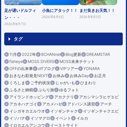
足が遅いドルフィ
小魚にアタック！！
まだ良きお天気！！
ン・・・
2026年8月6日
2026年8月5日
2026年8月7日
タグ
11月
2022年
9CHANnel
Blog更新
DREAMSTAR
fisheye
MOSS DIVERS
MOSS未来チケット
OFFの出来事
offブログ
VIPツアー
YONARA
おきなわ彩発見NEXT
お休み
お休みDay
お正月
くろしま
ご予約状況
じゃがいも
ひまわり
ふるさと納税
ぶらり旅
ゆるフォト
アイランドホッピング
アカククリ
アカシマシラヒゲエビ
アカネハナゴイ
アカメハゼ
アドバンス講習
アーチ
イシガキカエルウオ
イソギンチャク
イソギンチャクエビ
イソバナ
イソマグロ
イベント
イルカ
イロカエルアンコウ
イーストサイド