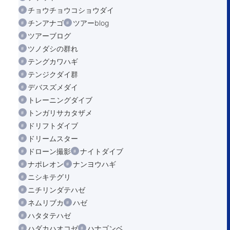
チョウチョウコショウダイ
チンアナゴ
ツアーblog
ツアーブログ
ツノダシの群れ
テングカワハギ
テンジクダイ群
デバスズメダイ
トレーニングダイブ
トンガリサカタザメ
ドリフトダイブ
ドリームスター
ドローン撮影
ナイトダイブ
ナポレオン
ナンヨウハギ
ニシキテグリ
ニチリンダテハゼ
ネムリブカ
ハゼ
ハタタテハゼ
ハダカハオコゼ
ハナゴンベ