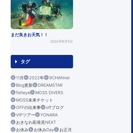
まだ良きお天気！！
2026年8月5日
タグ
11月
2022年
9CHANnel
Blog更新
DREAMSTAR
fisheye
MOSS DIVERS
MOSS未来チケット
OFFの出来事
offブログ
VIPツアー
YONARA
おきなわ彩発見NEXT
お休み
お休みDay
お正月