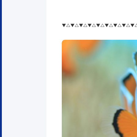
▼△▼△▼△▼△▼△▼△▼△▼△▼