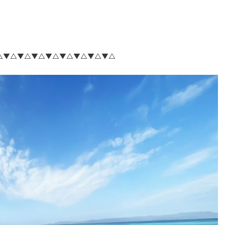
△▼△▼△▼△▼△▼△▼△▼△▼△