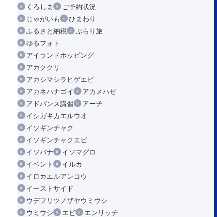
くろしま
ご予約状況
じゃがいも
ひまわり
ふるさと納税
ぶらり旅
ゆるフォト
アイランドホッピング
アカククリ
アカシマシラヒゲエビ
アカネハナゴイ
アカメハゼ
アドバンス講習
アーチ
イシガキカエルウオ
イソギンチャク
イソギンチャクエビ
イソバナ
イソマグロ
イベント
イルカ
イロカエルアンコウ
イーストサイド
ウデフリツノザヤウミウシ
ウミウシ
エビ
エンリッチ