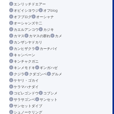
エンリッチドエアー
オビイシヨウジ
オフblog
オフブログ
オーシャナ
オーシャンズ十二
カエルアンコウ
カジキ
カマス
カマスの群れ
カメ
カンザシヤドカリ
カンヒザクラ
カーチバイ
キャンペーン
キンチャクガニ
キンメモドキ
ギンガハゼ
クジラ
クダゴンベ
グルメ
ケヤリ・ゴカイ
ケラマハナダイ
コビレゴンドウ
コブシメ
サラサゴンベ
サンセット
サンセットダイブ
シュノーケリング