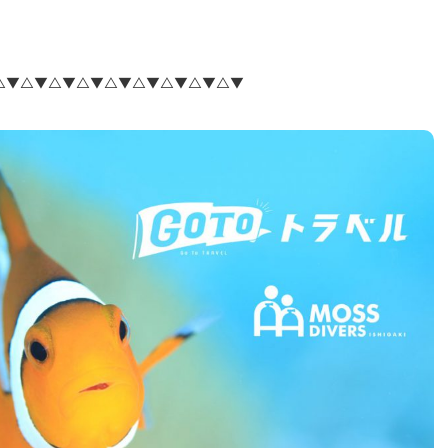
△▼△▼△▼△▼△▼△▼△▼△▼△▼