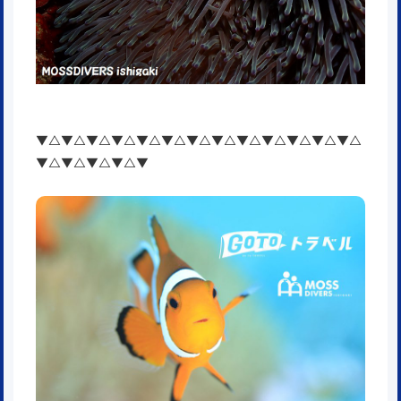
▼△▼△▼△▼△▼△▼△▼△▼△▼△▼△▼△▼△▼△
▼△▼△▼△▼△▼