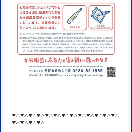
▼△▼△▼△▼△▼△▼△▼△▼△▼△▼△▼△▼△▼△
▼△▼△▼△▼△