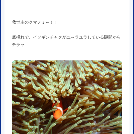
救世主のクマノミ～！！
底揺れで、イソギンチャクがユ～ラユラしている隙間から
チラッ