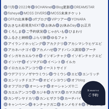
11月
2022年
9CHANnel
Blog更新
DREAMSTAR
fisheye
MOSS DIVERS
MOSS未来チケット
OFFの出来事
offブログ
VIPツアー
YONARA
おきなわ彩発見NEXT
お休み
お休みDay
お正月
くろしま
ご予約状況
じゃがいも
ひまわり
ふるさと納税
ぶらり旅
ゆるフォト
アイランドホッピング
アカククリ
アカシマシラヒゲエビ
アカネハナゴイ
アカメハゼ
アドバンス講習
アーチ
イシガキカエルウオ
イソギンチャク
イソギンチャクエビ
イソバナ
イソマグロ
イベント
イルカ
イロカエルアンコウ
イーストサイド
ウデフリツノザヤウミウシ
ウミウシ
エビ
エンリッチ
エンリッチドエアー
オビイシヨウジ
オフblog
オフブログ
オーシャナ
オーシャンズ十二
Reserve
カエルアンコウ
カジキ
カマス
カマスの群れ
カメ
ご予約
カンザシヤドカリ
カンヒザクラ
カーチバイ
キャンペーン
キンチャクガニ
キンメモドキ
ギンガハゼ