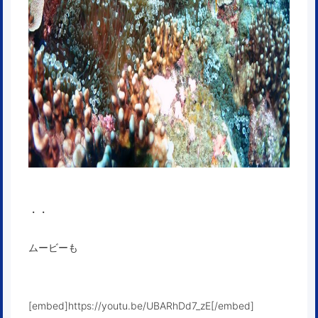
・・
ムービーも
[embed]https://youtu.be/UBARhDd7_zE[/embed]