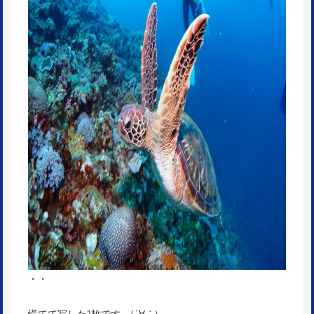
・・
慌てて写した1枚です。(´∀｀)