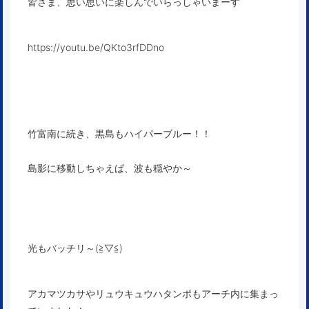
皆さま、思い思いに楽しんでいらっしゃいまーす
https://youtu.be/QKto3rfDDno
竹富南に続き、黒島もハイパーブルー！！
島影に移動しちゃえば、波も穏やか～
光もバッチリ～(≧▽≦)
アカマツカサやリュウキュウハタンポもアーチ内に集まっ