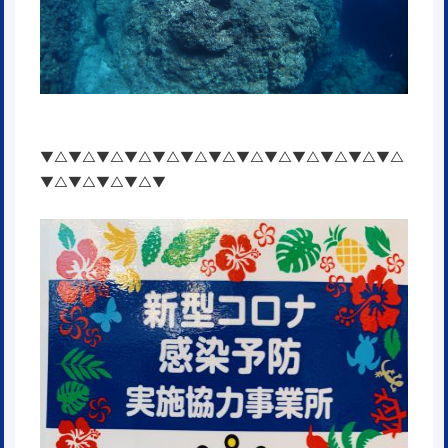
▼△▼△▼△▼△▼△▼△▼△▼△▼△▼△▼△▼△▼△
▼△▼△▼△▼△▼