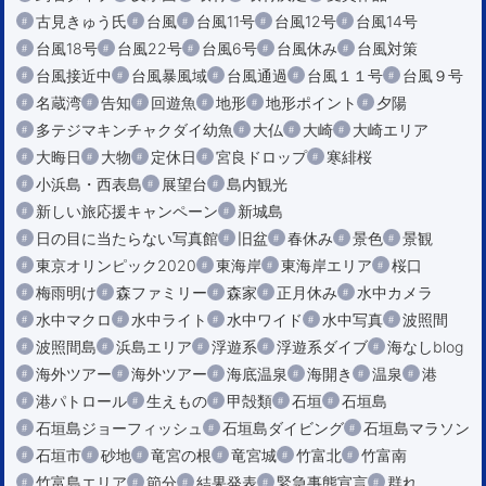
古見きゅう氏
台風
台風11号
台風12号
台風14号
台風18号
台風22号
台風6号
台風休み
台風対策
台風接近中
台風暴風域
台風通過
台風１１号
台風９号
名蔵湾
告知
回遊魚
地形
地形ポイント
夕陽
多テジマキンチャクダイ幼魚
大仏
大崎
大崎エリア
大晦日
大物
定休日
宮良ドロップ
寒緋桜
小浜島・西表島
展望台
島内観光
新しい旅応援キャンペーン
新城島
日の目に当たらない写真館
旧盆
春休み
景色
景観
東京オリンピック2020
東海岸
東海岸エリア
桜口
梅雨明け
森ファミリー
森家
正月休み
水中カメラ
水中マクロ
水中ライト
水中ワイド
水中写真
波照間
波照間島
浜島エリア
浮遊系
浮遊系ダイブ
海なしblog
海外ツアー
海外ツアー
海底温泉
海開き
温泉
港
港パトロール
生えもの
甲殻類
石垣
石垣島
石垣島ジョーフィッシュ
石垣島ダイビング
石垣島マラソン
石垣市
砂地
竜宮の根
竜宮城
竹富北
竹富南
竹富島エリア
節分
結果発表
緊急事態宣言
群れ