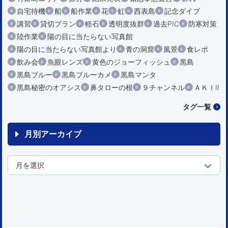
自宅待機
船
船作業
花
虹
西表島
記念ダイブ
講習
貸切プラン
軽石
透明度抜群
過去PIC
防寒対策
陸作業
陽の目に当たらない写真館
陽の目に当たらない写真館より
青の洞窟
風景
食レポ
飲み会
魚眼レンズ
黄色のジョーフィッシュ
黒島
黒島ブルー
黒島ブルーカメ
黒島マンタ
黒島秘密のオアシス
鼻タローの根
９チャンネル
ＡＫＩⅡ
タグ一覧
月別アーカイブ