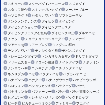
スキューバ
スクーバダイバーコース
スズメダイ
スタッフ紹介
スミレナガハナダイ
スーパーブルー
セソコテグリ
セダカカワハギ
ソフトコーラル
タンクメンテナンス
ダイビグ
ダイビング
ダイビングショップ
ダイビングフェスタ
ダイビングフェスタ石垣島
ダイビング中止
ダルマハゼ
チケット
チョウチョウコショウダイ
チンアナゴ
ツアーblog
ツアーブログ
ツノダシの群れ
テングカワハギ
テンジクダイ群
デバスズメダイ
トレーニングダイブ
トンガリサカタザメ
ドリフトダイブ
ドリームスター
ドローン撮影
ナイトダイブ
ナポレオン
ナンヨウハギ
ニシキテグリ
ニチリンダテハゼ
ネムリブカ
ハゼ
ハタタテハゼ
ハダカハオコゼ
ハナゴンベ
ハナダイ
ハナヒゲウツボ
ハナビラウツボ
ハロウィン
バショウカジキ
バラクーダ
パナリ
パナリマンタ
パフォーマー
パラオ
パラオ龍馬クルーズ
ヒメゴンベ
ヒレナガネジリンボウ
ビッグドロップ
ビーチ
ピカチューウミウシ
ファミリー
フエダイ