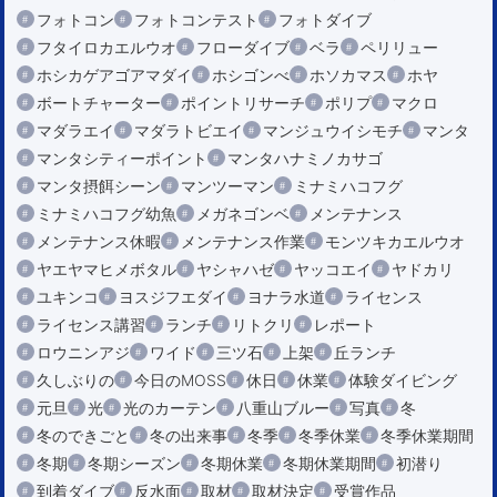
フォトコン
フォトコンテスト
フォトダイブ
フタイロカエルウオ
フローダイブ
ベラ
ペリリュー
ホシカゲアゴアマダイ
ホシゴンべ
ホソカマス
ホヤ
ボートチャーター
ポイントリサーチ
ポリプ
マクロ
マダラエイ
マダラトビエイ
マンジュウイシモチ
マンタ
マンタシティーポイント
マンタハナミノカサゴ
マンタ摂餌シーン
マンツーマン
ミナミハコフグ
ミナミハコフグ幼魚
メガネゴンベ
メンテナンス
メンテナンス休暇
メンテナンス作業
モンツキカエルウオ
ヤエヤマヒメボタル
ヤシャハゼ
ヤッコエイ
ヤドカリ
ユキンコ
ヨスジフエダイ
ヨナラ水道
ライセンス
ライセンス講習
ランチ
リトクリ
レポート
ロウニンアジ
ワイド
三ツ石
上架
丘ランチ
久しぶりの
今日のMOSS
休日
休業
体験ダイビング
元旦
光
光のカーテン
八重山ブルー
写真
冬
冬のできごと
冬の出来事
冬季
冬季休業
冬季休業期間
冬期
冬期シーズン
冬期休業
冬期休業期間
初潜り
到着ダイブ
反水面
取材
取材決定
受賞作品