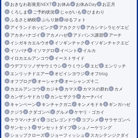
おきなわ彩発見NEXT
お休み
お休みDay
お正月
くろしま
ご予約状況
じゃがいも
ひまわり
ふるさと納税
ぶらり旅
ゆるフォト
アイランドホッピング
アカククリ
アカシマシラヒゲエビ
アカネハナゴイ
アカメハゼ
アドバンス講習
アーチ
イシガキカエルウオ
イソギンチャク
イソギンチャクエビ
イソバナ
イソマグロ
イベント
イルカ
イロカエルアンコウ
イーストサイド
ウデフリツノザヤウミウシ
ウミウシ
エビ
エンリッチ
エンリッチドエアー
オビイシヨウジ
オフblog
オフブログ
オーシャナ
オーシャンズ十二
カエルアンコウ
カジキ
カマス
カマスの群れ
カメ
カンザシヤドカリ
カンヒザクラ
カーチバイ
キャンペーン
キンチャクガニ
キンメモドキ
ギンガハゼ
クジラ
クダゴンベ
グルメ
ケヤリ・ゴカイ
ケラマハナダイ
コビレゴンドウ
コブシメ
サラサゴンベ
サンセット
サンセットダイブ
シュノーケリング
ショップクローズ
ジョーフィッシュ
スカシテンジクダイ