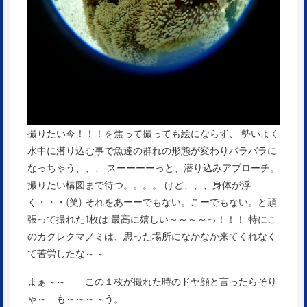
撮りたい今！！！を焦って撮っても絵にならず、 勢いよく
水中に潜り込む事で魚達の群れの形態が変わりバラバラに
なっちゃう、、、 スーーーーっと、潜り込みアプローチ。
撮りたい構図まで待つ。。。。 けど、、、身体が浮
く・・・(笑) それをあーーでもない。こーでもない。と頑
張って撮れた1枚は 最高に嬉しい～～～～っ！！！ 特にこ
のカクレクマノミは、思った場所になかなか来てくれなく
て苦労したな～～
まぁ～～ この１枚が撮れた時のドヤ顔と言ったらそり
ゃ～ も～～～～う。