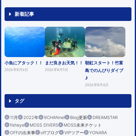
新着記事
小魚にアタック！！
まだ良きお天気！！
朝虹スタート！竹富
島でのんびりダイブ
2026年8月6日
2026年8月5日
♪
2026年8月4日
タグ
11月
2022年
9CHANnel
Blog更新
DREAMSTAR
fisheye
MOSS DIVERS
MOSS未来チケット
OFFの出来事
offブログ
VIPツアー
YONARA