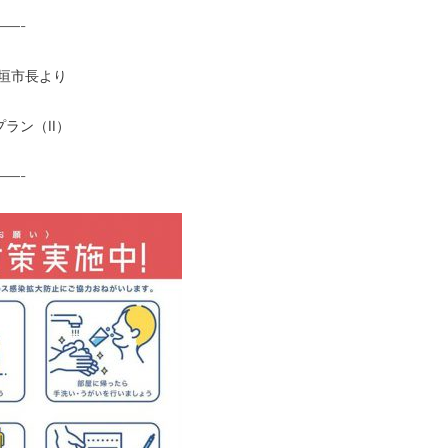
—-
石垣市長より
ラン（II）
—-