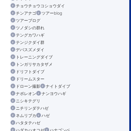
チョウチョウコショウダイ
チンアナゴ
ツアーblog
ツアーブログ
ツノダシの群れ
テングカワハギ
テンジクダイ群
デバスズメダイ
トレーニングダイブ
トンガリサカタザメ
ドリフトダイブ
ドリームスター
ドローン撮影
ナイトダイブ
ナポレオン
ナンヨウハギ
ニシキテグリ
ニチリンダテハゼ
ネムリブカ
ハゼ
ハタタテハゼ
ハダカハオコゼ
ハナゴンベ