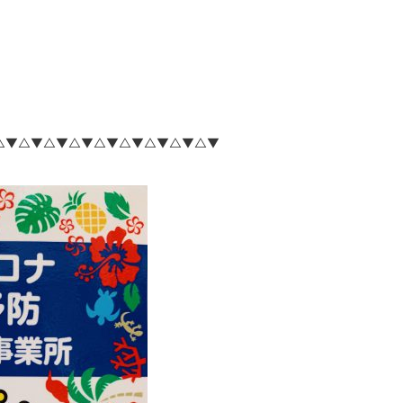
△▼△▼△▼△▼△▼△▼△▼△▼△▼