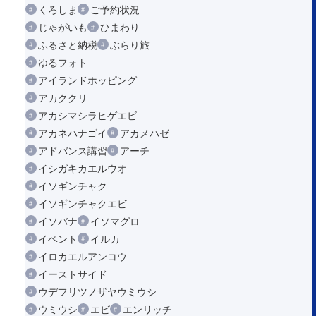
くろしま
ご予約状況
じゃがいも
ひまわり
ふるさと納税
ぶらり旅
ゆるフォト
アイランドホッピング
アカククリ
アカシマシラヒゲエビ
アカネハナゴイ
アカメハゼ
アドバンス講習
アーチ
イシガキカエルウオ
イソギンチャク
イソギンチャクエビ
イソバナ
イソマグロ
イベント
イルカ
イロカエルアンコウ
イーストサイド
ウデフリツノザヤウミウシ
ウミウシ
エビ
エンリッチ