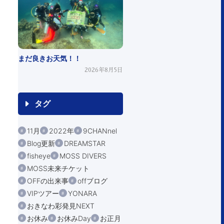
まだ良きお天気！！
2026年8月5日
タグ
11月
2022年
9CHANnel
Blog更新
DREAMSTAR
fisheye
MOSS DIVERS
MOSS未来チケット
OFFの出来事
offブログ
VIPツアー
YONARA
おきなわ彩発見NEXT
お休み
お休みDay
お正月