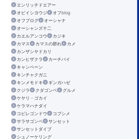
エンリッチドエアー
オビイシヨウジ
オフblog
オフブログ
オーシャナ
オーシャンズ十二
カエルアンコウ
カジキ
カマス
カマスの群れ
カメ
カンザシヤドカリ
カンヒザクラ
カーチバイ
キャンペーン
キンチャクガニ
キンメモドキ
ギンガハゼ
クジラ
クダゴンベ
グルメ
ケヤリ・ゴカイ
ケラマハナダイ
コビレゴンドウ
コブシメ
サラサゴンベ
サンセット
サンセットダイブ
シュノーケリング