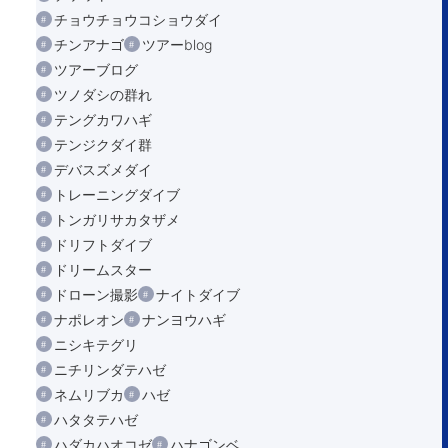
チョウチョウコショウダイ
チンアナゴ
ツアーblog
ツアーブログ
ツノダシの群れ
テングカワハギ
テンジクダイ群
デバスズメダイ
トレーニングダイブ
トンガリサカタザメ
ドリフトダイブ
ドリームスター
ドローン撮影
ナイトダイブ
ナポレオン
ナンヨウハギ
ニシキテグリ
ニチリンダテハゼ
ネムリブカ
ハゼ
ハタタテハゼ
ハダカハオコゼ
ハナゴンベ