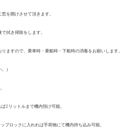
に窓を開けさせて頂きます。
液で拭き掃除をします。
おりますので、乗車時・乗船時・下船時の消毒をお願いします。
い。）
す。
れば2リットルまで機内預け可能。
ジップロックに入れれば手荷物にて機内持ち込み可能。