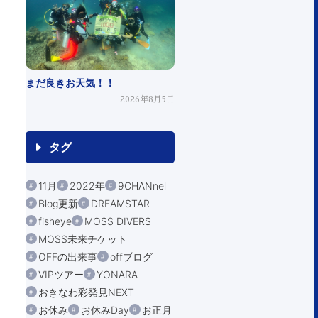
まだ良きお天気！！
2026年8月5日
タグ
11月
2022年
9CHANnel
Blog更新
DREAMSTAR
fisheye
MOSS DIVERS
MOSS未来チケット
OFFの出来事
offブログ
VIPツアー
YONARA
おきなわ彩発見NEXT
お休み
お休みDay
お正月