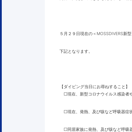
５月２９日現在の＜MOSSDIVERS
下記となります。
【ダイビング当日にお尋ねすること】
□現在、新型コロナウイルス感染者や
□現在、発熱、及び咳など呼吸器症
□同居家族に発熱、及び咳など呼吸