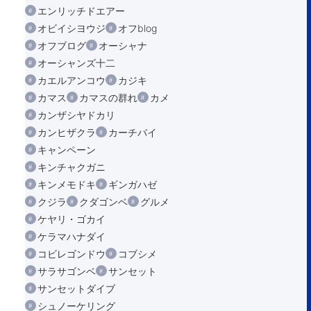
エンリッチドエアー
オビイシヨウジ
オフblog
オフブログ
オーシャナ
オーシャンズ十二
カエルアンコウ
カジキ
カマス
カマスの群れ
カメ
カンザシヤドカリ
カンヒザクラ
カーチバイ
キャンペーン
キンチャクガニ
キンメモドキ
ギンガハゼ
クジラ
クダゴンベ
グルメ
ケヤリ・ゴカイ
ケラマハナダイ
コビレゴンドウ
コブシメ
サラサゴンベ
サンセット
サンセットダイブ
シュノーケリング