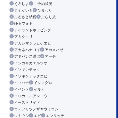
くろしま
ご予約状況
じゃがいも
ひまわり
ふるさと納税
ぶらり旅
ゆるフォト
アイランドホッピング
アカククリ
アカシマシラヒゲエビ
アカネハナゴイ
アカメハゼ
アドバンス講習
アーチ
イシガキカエルウオ
イソギンチャク
イソギンチャクエビ
イソバナ
イソマグロ
イベント
イルカ
イロカエルアンコウ
イーストサイド
ウデフリツノザヤウミウシ
ウミウシ
エビ
エンリッチ