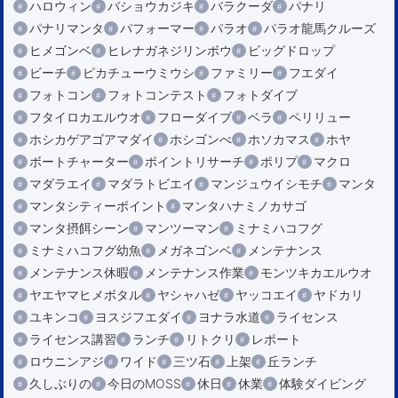
ハロウィン
バショウカジキ
バラクーダ
パナリ
パナリマンタ
パフォーマー
パラオ
パラオ龍馬クルーズ
ヒメゴンベ
ヒレナガネジリンボウ
ビッグドロップ
ビーチ
ピカチューウミウシ
ファミリー
フエダイ
フォトコン
フォトコンテスト
フォトダイブ
フタイロカエルウオ
フローダイブ
ベラ
ペリリュー
ホシカゲアゴアマダイ
ホシゴンべ
ホソカマス
ホヤ
ボートチャーター
ポイントリサーチ
ポリプ
マクロ
マダラエイ
マダラトビエイ
マンジュウイシモチ
マンタ
マンタシティーポイント
マンタハナミノカサゴ
マンタ摂餌シーン
マンツーマン
ミナミハコフグ
ミナミハコフグ幼魚
メガネゴンベ
メンテナンス
メンテナンス休暇
メンテナンス作業
モンツキカエルウオ
ヤエヤマヒメボタル
ヤシャハゼ
ヤッコエイ
ヤドカリ
ユキンコ
ヨスジフエダイ
ヨナラ水道
ライセンス
ライセンス講習
ランチ
リトクリ
レポート
ロウニンアジ
ワイド
三ツ石
上架
丘ランチ
久しぶりの
今日のMOSS
休日
休業
体験ダイビング