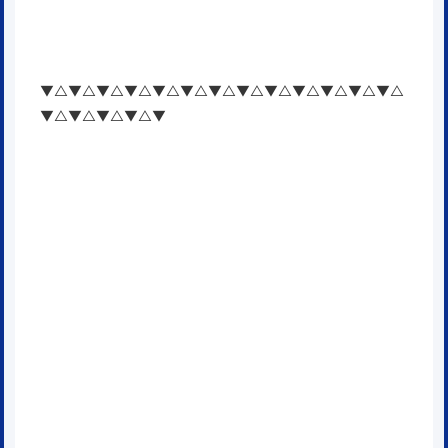
▼△▼△▼△▼△▼△▼△▼△▼△▼△▼△▼△▼△▼△
▼△▼△▼△▼△▼