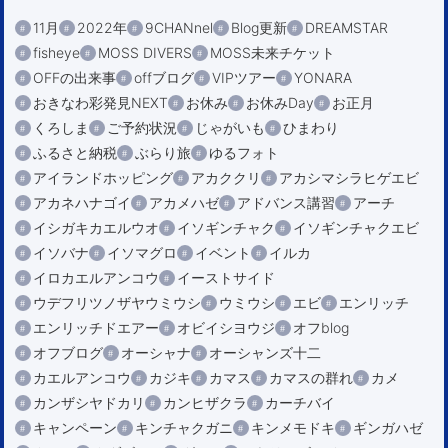
11月
2022年
9CHANnel
Blog更新
DREAMSTAR
fisheye
MOSS DIVERS
MOSS未来チケット
OFFの出来事
offブログ
VIPツアー
YONARA
おきなわ彩発見NEXT
お休み
お休みDay
お正月
くろしま
ご予約状況
じゃがいも
ひまわり
ふるさと納税
ぶらり旅
ゆるフォト
アイランドホッピング
アカククリ
アカシマシラヒゲエビ
アカネハナゴイ
アカメハゼ
アドバンス講習
アーチ
イシガキカエルウオ
イソギンチャク
イソギンチャクエビ
イソバナ
イソマグロ
イベント
イルカ
イロカエルアンコウ
イーストサイド
ウデフリツノザヤウミウシ
ウミウシ
エビ
エンリッチ
エンリッチドエアー
オビイシヨウジ
オフblog
オフブログ
オーシャナ
オーシャンズ十二
カエルアンコウ
カジキ
カマス
カマスの群れ
カメ
カンザシヤドカリ
カンヒザクラ
カーチバイ
キャンペーン
キンチャクガニ
キンメモドキ
ギンガハゼ