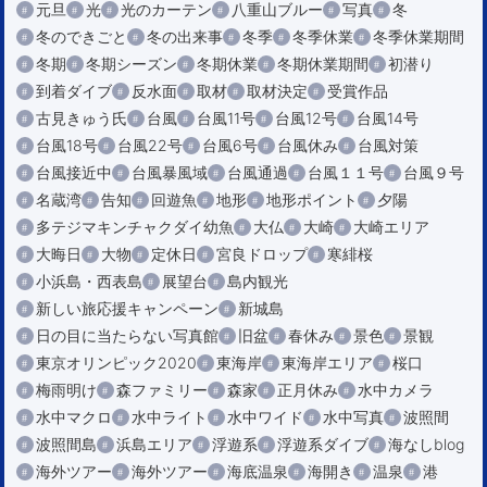
元旦
光
光のカーテン
八重山ブルー
写真
冬
冬のできごと
冬の出来事
冬季
冬季休業
冬季休業期間
冬期
冬期シーズン
冬期休業
冬期休業期間
初潜り
到着ダイブ
反水面
取材
取材決定
受賞作品
古見きゅう氏
台風
台風11号
台風12号
台風14号
台風18号
台風22号
台風6号
台風休み
台風対策
台風接近中
台風暴風域
台風通過
台風１１号
台風９号
名蔵湾
告知
回遊魚
地形
地形ポイント
夕陽
多テジマキンチャクダイ幼魚
大仏
大崎
大崎エリア
大晦日
大物
定休日
宮良ドロップ
寒緋桜
小浜島・西表島
展望台
島内観光
新しい旅応援キャンペーン
新城島
日の目に当たらない写真館
旧盆
春休み
景色
景観
東京オリンピック2020
東海岸
東海岸エリア
桜口
梅雨明け
森ファミリー
森家
正月休み
水中カメラ
水中マクロ
水中ライト
水中ワイド
水中写真
波照間
波照間島
浜島エリア
浮遊系
浮遊系ダイブ
海なしblog
海外ツアー
海外ツアー
海底温泉
海開き
温泉
港