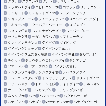
クジラ
クダゴンベ
グルメ
ケヤリ・ゴカイ
ケラマハナダイ
コビレゴンドウ
コブシメ
サラサゴンベ
サンセット
サンセットダイブ
シュノーケリング
ショップクローズ
ジョーフィッシュ
スカシテンジクダイ
スキューバ
スクーバダイバーコース
スズメダイ
スタッフ紹介
スミレナガハナダイ
スーパーブルー
セソコテグリ
セダカカワハギ
ソフトコーラル
タンクメンテナンス
ダイビグ
ダイビング
ダイビングショップ
ダイビングフェスタ
ダイビングフェスタ石垣島
ダイビング中止
ダルマハゼ
チケット
チョウチョウコショウダイ
チンアナゴ
ツアーblog
ツアーブログ
ツノダシの群れ
テングカワハギ
テンジクダイ群
デバスズメダイ
トレーニングダイブ
トンガリサカタザメ
ドリフトダイブ
ドリームスター
ドローン撮影
ナイトダイブ
ナポレオン
ナンヨウハギ
ニシキテグリ
ニチリンダテハゼ
ネムリブカ
ハゼ
ハタタテハゼ
ハダカハオコゼ
ハナゴンベ
ハナダイ
ハナヒゲウツボ
ハナビラウツボ