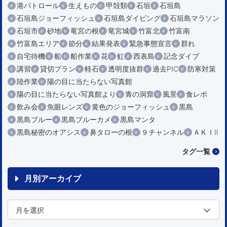
港パトロール
生えもの
甲殻類
石垣
石垣島
石垣島ジョーフィッシュ
石垣島ダイビング
石垣島マラソン
石垣市
砂地
竜宮の根
竜宮城
竹富北
竹富南
竹富島エリア
節分
結果発表
緊急事態宣言
群れ
自宅待機
船
船作業
花
虹
西表島
記念ダイブ
講習
貸切プラン
軽石
透明度抜群
過去PIC
防寒対策
陸作業
陽の目に当たらない写真館
陽の目に当たらない写真館より
青の洞窟
風景
食レポ
飲み会
魚眼レンズ
黄色のジョーフィッシュ
黒島
黒島ブルー
黒島ブルーカメ
黒島マンタ
黒島秘密のオアシス
鼻タローの根
９チャンネル
ＡＫＩⅡ
タグ一覧
月別アーカイブ