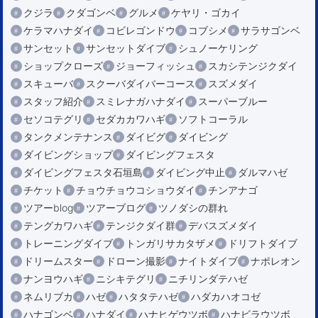
クジラ
クダゴンベ
グルメ
ケヤリ・ゴカイ
ケラマハナダイ
コビレゴンドウ
コブシメ
サラサゴンベ
サンセット
サンセットダイブ
シュノーケリング
ショップクローズ
ジョーフィッシュ
スカシテンジクダイ
スキューバ
スクーバダイバーコース
スズメダイ
スタッフ紹介
スミレナガハナダイ
スーパーブルー
セソコテグリ
セダカカワハギ
ソフトコーラル
タンクメンテナンス
ダイビグ
ダイビング
ダイビングショップ
ダイビングフェスタ
ダイビングフェスタ石垣島
ダイビング中止
ダルマハゼ
チケット
チョウチョウコショウダイ
チンアナゴ
ツアーblog
ツアーブログ
ツノダシの群れ
テングカワハギ
テンジクダイ群
デバスズメダイ
トレーニングダイブ
トンガリサカタザメ
ドリフトダイブ
ドリームスター
ドローン撮影
ナイトダイブ
ナポレオン
ナンヨウハギ
ニシキテグリ
ニチリンダテハゼ
ネムリブカ
ハゼ
ハタタテハゼ
ハダカハオコゼ
ハナゴンベ
ハナダイ
ハナヒゲウツボ
ハナビラウツボ