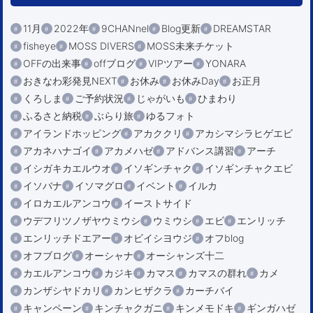
11月
2022年
9CHANnel
Blog更新
DREAMSTAR
fisheye
MOSS DIVERS
MOSS未来チケット
OFFの出来事
offブログ
VIPツアー
YONARA
おきなわ彩発見NEXT
お休み
お休みDay
お正月
くろしま
ご予約状況
じゃがいも
ひまわり
ふるさと納税
ぶらり旅
ゆるフォト
アイランドホッピング
アカククリ
アカシマシラヒゲエビ
アカネハナゴイ
アカメハゼ
アドバンス講習
アーチ
イシガキカエルウオ
イソギンチャク
イソギンチャクエビ
イソバナ
イソマグロ
イベント
イルカ
イロカエルアンコウ
イーストサイド
ウデフリツノザヤウミウシ
ウミウシ
エビ
エンリッチ
エンリッチドエアー
オビイシヨウジ
オフblog
オフブログ
オーシャナ
オーシャンズ十二
カエルアンコウ
カジキ
カマス
カマスの群れ
カメ
カンザシヤドカリ
カンヒザクラ
カーチバイ
キャンペーン
キンチャクガニ
キンメモドキ
ギンガハゼ