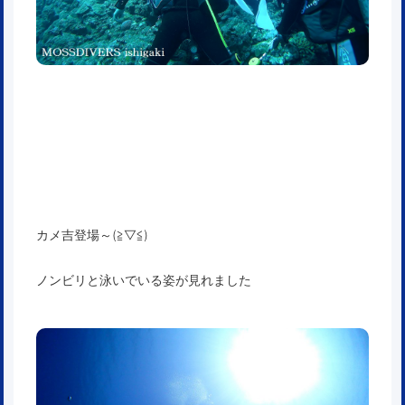
カメ吉登場～(≧▽≦)
ノンビリと泳いでいる姿が見れました