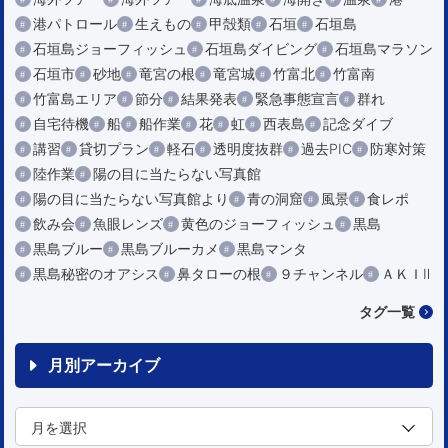
港パトロール
生えもの
甲殻類
石垣
石垣島
石垣島ジョーフィッシュ
石垣島ダイビング
石垣島マラソン
石垣市
砂地
竜宮の根
竜宮城
竹富北
竹富南
竹富島エリア
節分
結果発表
緊急事態宣言
群れ
自宅待機
船
船作業
花
虹
西表島
記念ダイブ
講習
貸切プラン
軽石
透明度抜群
過去PIC
防寒対策
陸作業
陽の目に当たらない写真館
陽の目に当たらない写真館より
青の洞窟
風景
食レポ
飲み会
魚眼レンズ
黄色のジョーフィッシュ
黒島
黒島ブルー
黒島ブルーカメ
黒島マンタ
黒島秘密のオアシス
鼻タローの根
９チャンネル
ＡＫＩⅡ
タグ一覧
月別アーカイブ