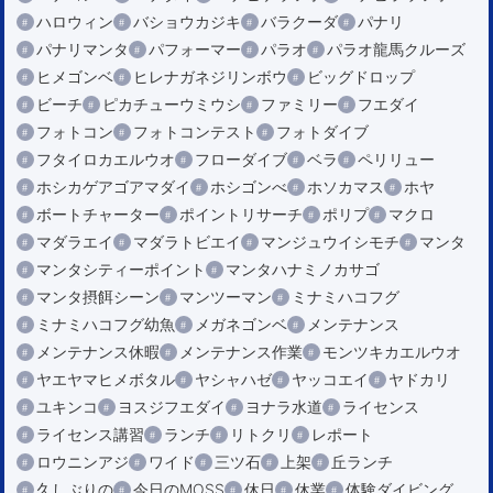
ハロウィン
バショウカジキ
バラクーダ
パナリ
パナリマンタ
パフォーマー
パラオ
パラオ龍馬クルーズ
ヒメゴンベ
ヒレナガネジリンボウ
ビッグドロップ
ビーチ
ピカチューウミウシ
ファミリー
フエダイ
フォトコン
フォトコンテスト
フォトダイブ
フタイロカエルウオ
フローダイブ
ベラ
ペリリュー
ホシカゲアゴアマダイ
ホシゴンべ
ホソカマス
ホヤ
ボートチャーター
ポイントリサーチ
ポリプ
マクロ
マダラエイ
マダラトビエイ
マンジュウイシモチ
マンタ
マンタシティーポイント
マンタハナミノカサゴ
マンタ摂餌シーン
マンツーマン
ミナミハコフグ
ミナミハコフグ幼魚
メガネゴンベ
メンテナンス
メンテナンス休暇
メンテナンス作業
モンツキカエルウオ
ヤエヤマヒメボタル
ヤシャハゼ
ヤッコエイ
ヤドカリ
ユキンコ
ヨスジフエダイ
ヨナラ水道
ライセンス
ライセンス講習
ランチ
リトクリ
レポート
ロウニンアジ
ワイド
三ツ石
上架
丘ランチ
久しぶりの
今日のMOSS
休日
休業
体験ダイビング