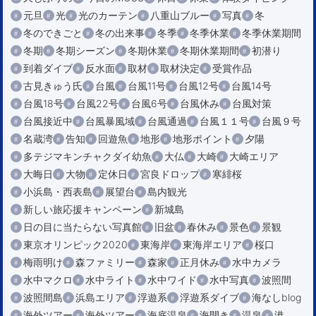
元旦
光
光のカーテン
八重山ブルー
写真
冬
冬のできごと
冬の出来事
冬季
冬季休業
冬季休業期間
冬期
冬期シーズン
冬期休業
冬期休業期間
初潜り
到着ダイブ
反水面
取材
取材決定
受賞作品
古見きゅう氏
台風
台風11号
台風12号
台風14号
台風18号
台風22号
台風6号
台風休み
台風対策
台風接近中
台風暴風域
台風通過
台風１１号
台風９号
名蔵湾
告知
回遊魚
地形
地形ポイント
夕陽
多テジマキンチャクダイ幼魚
大仏
大崎
大崎エリア
大晦日
大物
定休日
宮良ドロップ
寒緋桜
小浜島・西表島
展望台
島内観光
新しい旅応援キャンペーン
新城島
日の目に当たらない写真館
旧盆
春休み
景色
景観
東京オリンピック2020
東海岸
東海岸エリア
桜口
梅雨明け
森ファミリー
森家
正月休み
水中カメラ
水中マクロ
水中ライト
水中ワイド
水中写真
波照間
波照間島
浜島エリア
浮遊系
浮遊系ダイブ
海なしblog
海外ツアー
海外ツアー
海底温泉
海開き
温泉
港